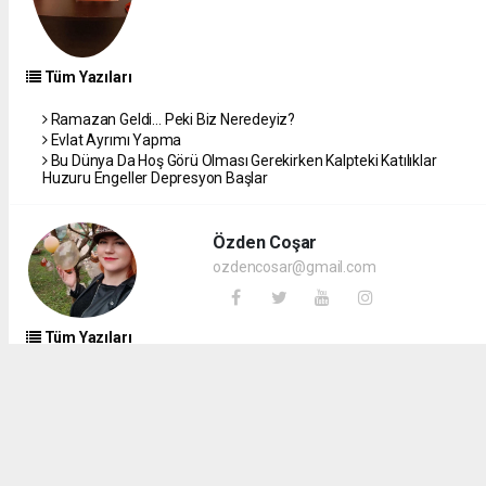
Tüm Yazıları
Ramazan Geldi… Peki Biz Neredeyiz?
Evlat Ayrımı Yapma
Bu Dünya Da Hoş Görü Olması Gerekirken Kalpteki Katılıklar
Huzuru Engeller Depresyon Başlar
Özden Coşar
ozdencosar@gmail.com
Tüm Yazıları
Benim Gözümle Gezelim: Madrid’de Mars’tan Dünyaya İniş
Benim Gözümle Gezelim: Maldivler – Maafushi Maceram
Dünkü dünyaca ünlü piyanist Fazıl Say konserinden sonra birçok
telefon, birçok mesaj aldım.