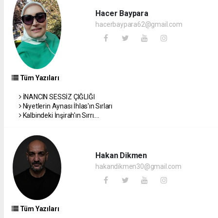
Hacer Baypara
hacerbaypara62@gmail.com
Tüm Yazıları
İNANCIN SESSİZ ÇIĞLIĞI
Niyetlerin Aynası İhlas'ın Sırları
Kalbindeki İnşirah'ın Sırrı....
Hakan Dikmen
hakandikmen30@gmail.com
Tüm Yazıları