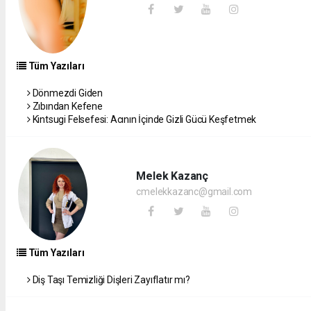
Tüm Yazıları
Dönmezdi Giden
Zıbından Kefene
Kintsugi Felsefesi: Acının İçinde Gizli Gücü Keşfetmek
Melek Kazanç
cmelekkazanc@gmail.com
Tüm Yazıları
Diş Taşı Temizliği Dişleri Zayıflatır mı?