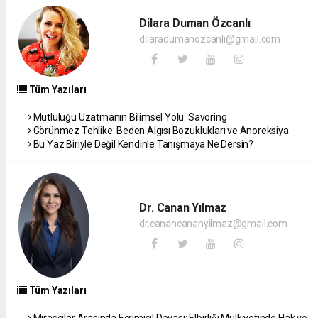
Dilara Duman Özcanlı
dilaradumanozcanli@gmail.com
Tüm Yazıları
Mutluluğu Uzatmanın Bilimsel Yolu: Savoring
Görünmez Tehlike: Beden Algısı Bozuklukları ve Anoreksiya
Bu Yaz Biriyle Değil Kendinle Tanışmaya Ne Dersin?
Dr. Canan Yılmaz
dr.canancananyilmaz@gmail.com
Tüm Yazıları