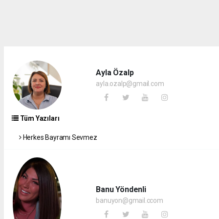
Ayla Özalp
ayla.ozalp@gmail.com
Tüm Yazıları
Herkes Bayramı Sevmez
Banu Yöndenli
banuyon@gmail.ccom