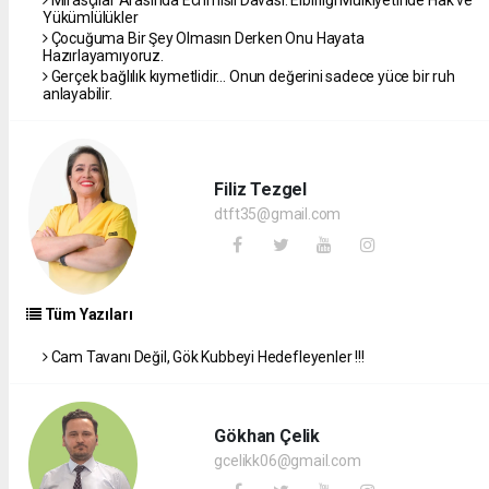
Mirasçılar Arasında Ecrimisil Davası: Elbirliği Mülkiyetinde Hak ve
Yükümlülükler
Çocuğuma Bir Şey Olmasın Derken Onu Hayata
Hazırlayamıyoruz.
Gerçek bağlılık kıymetlidir… Onun değerini sadece yüce bir ruh
anlayabilir.
Filiz Tezgel
dtft35@gmail.com
Tüm Yazıları
Cam Tavanı Değil, Gök Kubbeyi Hedefleyenler !!!
Gökhan Çelik
gcelikk06@gmail.com