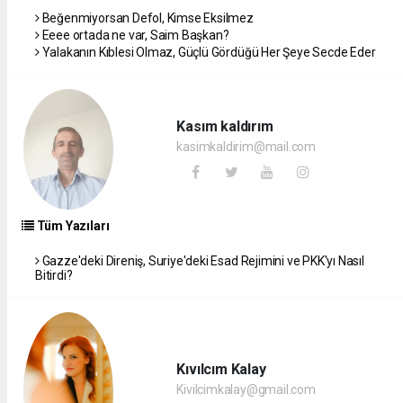
Beğenmiyorsan Defol, Kimse Eksilmez
Eeee ortada ne var, Saim Başkan?
Yalakanın Kıblesi Olmaz, Güçlü Gördüğü Her Şeye Secde Eder
Kasım kaldırım
kasimkaldirim@mail.com
Tüm Yazıları
Gazze'deki Direniş, Suriye'deki Esad Rejimini ve PKK'yı Nasıl
Bitirdi?
Kıvılcım Kalay
Kivilcimkalay@gmail.com