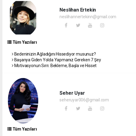
Neslihan Ertekin
neslihannertekinn@gmail.com
Tüm Yazıları
Bedeninizin Ağladığını Hissediyor musunuz?
Başarıya Giden Yolda Yapmanız Gereken 7 Şey
Motivasyonun Sırrı: Bekleme, Başla ve Hisset
Seher Uyar
seheruyar006@gmail.com
Tüm Yazıları