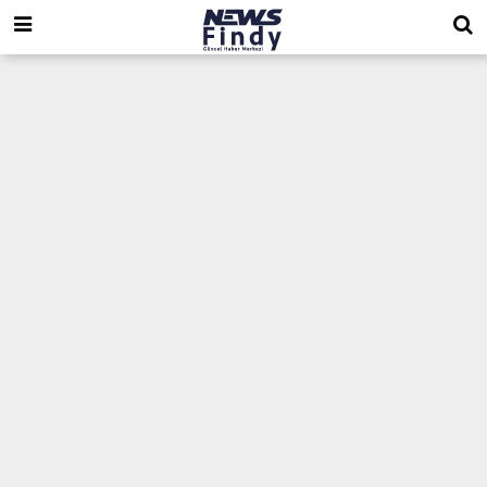
,
,
,