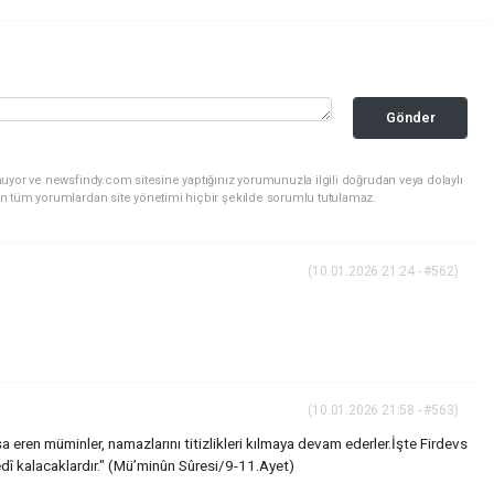
Gönder
uyor ve newsfindy.com sitesine yaptığınız yorumunuzla ilgili doğrudan veya dolaylı
n tüm yorumlardan site yönetimi hiçbir şekilde sorumlu tutulamaz.
(10.01.2026 21:24 - #562)
(10.01.2026 21:58 - #563)
eren müminler, namazlarını titizlikleri kılmaya devam ederler.İşte Firdevs
bedî kalacaklardır." (Mü’minûn Sûresi/9-11.Ayet)