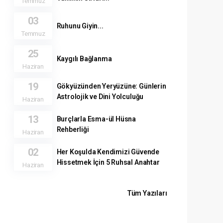
Temmuz
03
Ruhunu Giyin...
Temmuz
25
Kaygılı Bağlanma
Haziran
19
Gökyüzünden Yeryüzüne: Günlerin
Astrolojik ve Dini Yolculuğu
Haziran
13
Burçlarla Esma-ül Hüsna
Rehberliği
Haziran
02
Her Koşulda Kendimizi Güvende
Hissetmek İçin 5 Ruhsal Anahtar
Haziran
Tüm Yazıları