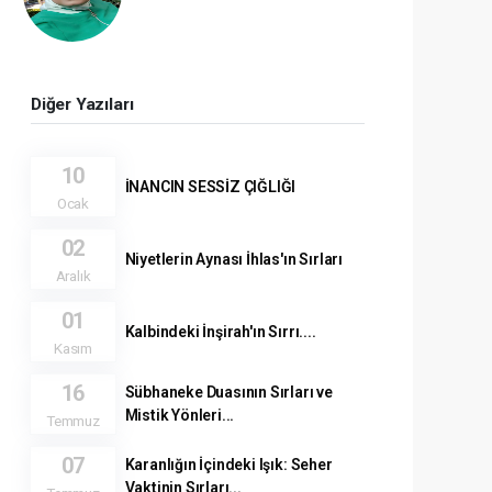
Diğer Yazıları
10
İNANCIN SESSİZ ÇIĞLIĞI
Ocak
02
Niyetlerin Aynası İhlas'ın Sırları
Aralık
01
Kalbindeki İnşirah'ın Sırrı....
Kasım
16
Sübhaneke Duasının Sırları ve
Mistik Yönleri...
Temmuz
07
Karanlığın İçindeki Işık: Seher
Vaktinin Sırları...