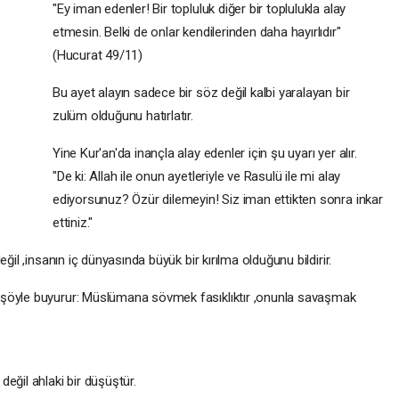
"Ey iman edenler! Bir topluluk diğer bir toplulukla alay
etmesin. Belki de onlar kendilerinden daha hayırlıdır"
(Hucurat 49/11)
Bu ayet alayın sadece bir söz değil kalbi yaralayan bir
zulüm olduğunu hatırlatır.
Yine Kur'an'da inançla alay edenler için şu uyarı yer alır.
"De ki: Allah ile onun ayetleriyle ve Rasulü ile mi alay
ediyorsunuz? Özür dilemeyin! Siz iman ettikten sonra inkar
ettiniz."
ğil ,insanın iç dünyasında büyük bir kırılma olduğunu bildirir.
 şöyle buyurur: Müslümana sövmek fasıklıktır ,onunla savaşmak
eğil ahlaki bir düşüştür.