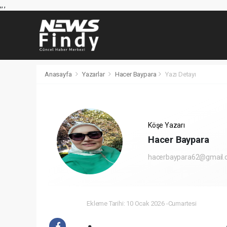
,
,
,
Anasayfa
Yazarlar
Hacer Baypara
Yazı Detayı
Köşe Yazarı
Hacer Baypara
hacerbaypara62@gmail
Ekleme Tarihi: 10 Ocak 2026 -Cumartesi