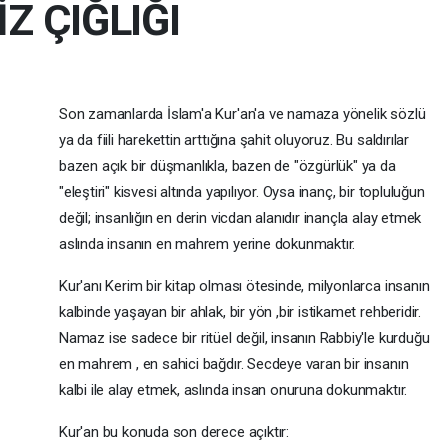
Z ÇIĞLIĞI
Son zamanlarda İslam'a Kur'an'a ve namaza yönelik sözlü
ya da fiili harekettin arttığına şahit oluyoruz. Bu saldırılar
bazen açık bir düşmanlıkla, bazen de "özgürlük" ya da
"eleştiri" kisvesi altında yapılıyor. Oysa inanç, bir topluluğun
değil; insanlığın en derin vicdan alanıdır inançla alay etmek
aslında insanın en mahrem yerine dokunmaktır.
Kur'anı Kerim bir kitap olması ötesinde, milyonlarca insanın
kalbinde yaşayan bir ahlak, bir yön ,bir istikamet rehberidir.
Namaz ise sadece bir ritüel değil, insanın Rabbiy'le kurduğu
en mahrem , en sahici bağdır. Secdeye varan bir insanın
kalbi ile alay etmek, aslında insan onuruna dokunmaktır.
Kur'an bu konuda son derece açıktır: