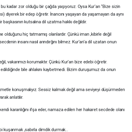
 bu kadar zor olduğu bir çağda yaşıyoruz. Oysa Kur'an "Bize sizin
esi) diyerek bir edep öğretir. İnancını yaşayan da yaşamayan da aynı
bir başkasının kutsalına dil uzatma hakkı değildir.
ne olduğunu hiç tatmamış olanlardır. Çünkü iman ,kibirle değil
secdenin insanı nasıl arındırğını bilmez. Kur'an'a dil uzatan onun
ğil, vakarımızı korumaktır. Çünkü Kur'an bize edebi öğretir.
 edildiğinde bile ahlakını kaybetmedi. Bizim duruşumuz da onun
, hikmetle konuşmalıyız. Sessiz kalmak değil ama seviyeyi düşürmeden
rak anlatılır.
a kendi karanlığını ifşa eder, namaza edilen her hakaret secdede olanı
bi kuşanmak ,sabırla dimdik durmak...