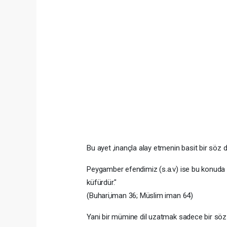
Bu ayet ,inançla alay etmenin basit bir söz de
Peygamber efendimiz (s.a.v) ise bu konuda
küfürdür."
(Buhari,iman 36; Müslim iman 64)
Yani bir mümine dil uzatmak sadece bir söz d