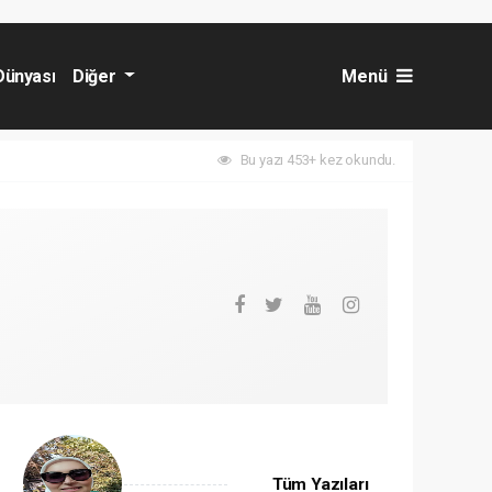
Dünyası
Diğer
Menü
Bu yazı 453+ kez okundu.
Tüm Yazıları