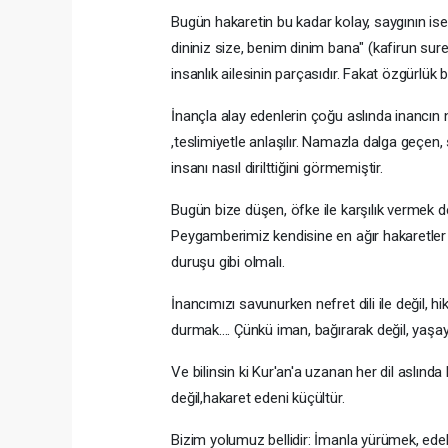
Bugün hakaretin bu kadar kolay, saygının ise
dininiz size, benim dinim bana" (kafirun sur
insanlık ailesinin parçasıdır. Fakat özgürlük 
İnançla alay edenlerin çoğu aslında inancın 
,teslimiyetle anlaşılır. Namazla dalga geçen, 
insanı nasıl dirilttiğini görmemiştir.
Bugün bize düşen, öfke ile karşılık vermek de
Peygamberimiz kendisine en ağır hakaretler
duruşu gibi olmalı.
İnancımızı savunurken nefret dili ile değil
durmak.... Çünkü iman, bağırarak değil, yaşaya
Ve bilinsin ki Kur'an'a uzanan her dil aslınd
değil,hakaret edeni küçültür.
Bizim yolumuz bellidir: İmanla yürümek, ede