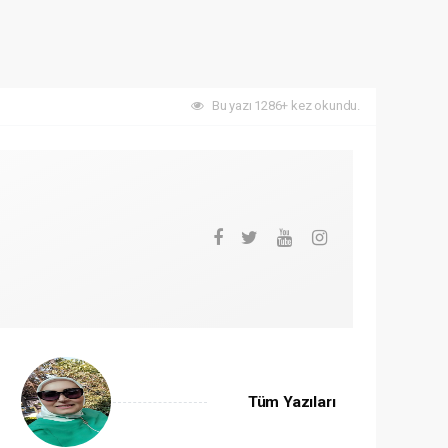
Bu yazı 1286+ kez okundu.
Tüm Yazıları