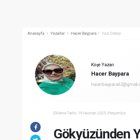
Anasayfa
Yazarlar
Hacer Baypara
Yazı Detayı
Köşe Yazarı
Hacer Baypara
hacerbaypara62@gmail
Ekleme Tarihi: 19 Haziran 2025 -Perşembe
Gökyüzünden Y