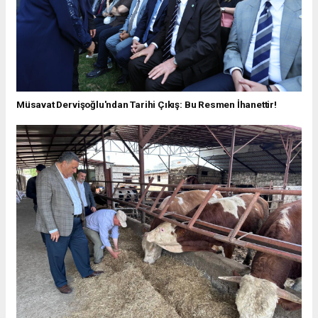
Müsavat Dervişoğlu'ndan Tarihi Çıkış: Bu Resmen İhanettir!