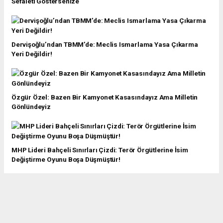
Sefaleti Göstersenize
Dervişoğlu’ndan TBMM’de: Meclis Ismarlama Yasa Çıkarma
Yeri Değildir!
Özgür Özel: Bazen Bir Kamyonet Kasasındayız Ama Milletin
Gönlündeyiz
MHP Lideri Bahçeli Sınırları Çizdi: Terör Örgütlerine İsim
Değiştirme Oyunu Boşa Düşmüştür!
Cumhurbaşkanı Erdoğan’dan Muhalefete Çamur Güreşi Salvosu:
Bizi Bu Polemiklerin İçine Çekemeyeceksiniz!