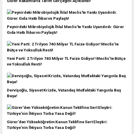
Gürer Rakamlarla Tarım Gerçeğini Açıklandı!
Peynirdeki Mikrobiyolojik İhlal Meclis'te Yankı Uyandırdı: Gürer
Gıda Hattı İhbarını Paylaştı!
Yeni Parti: 2 Trilyon 740 Milyar TL Faize Gidiyor! Meclis’te Bütçe
ve Yoksulluk Resti!
Dervişoğlu, Siyaset Krizde, Vatandaş Mutfaktaki Yangınla Baş
Başa!
Gürer’den Yükseköğretim Kanun Teklifine Sert Eleştiri:
Türkiye’nin İhtiyacı Torba Yasa Değil!