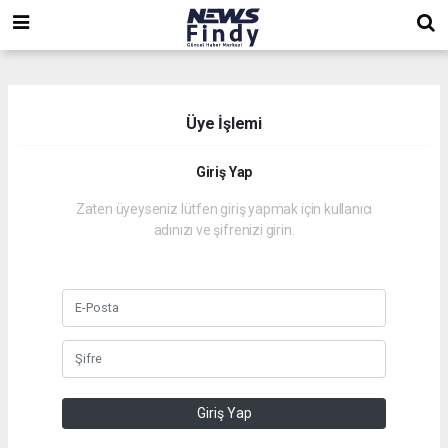
,
,
,
Üye İşlemi
Giriş Yap
Zaten üyeyseniz lütfen giriş yapmak için kullanıcı
adınızı ve şifrenizi girin.
Giriş Yap