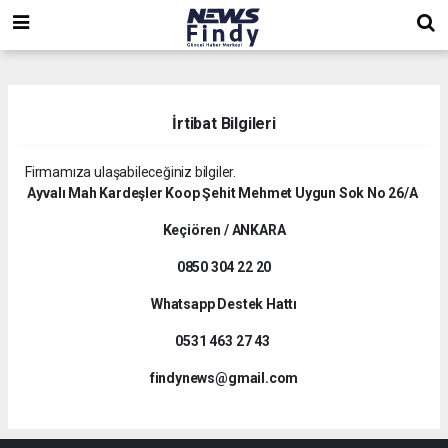
,
,
,
İrtibat Bilgileri
Firmamıza ulaşabileceğiniz bilgiler.
Ayvalı Mah Kardeşler Koop Şehit Mehmet Uygun Sok No 26/A
Keçiören / ANKARA
0850 304 22 20
Whatsapp Destek Hattı
0531 463 27 43
findynews@gmail.com