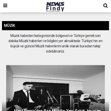
,
,
,
MÜZIK
Müzik haberleri kategorisinde bölgesel ve Türkiye geneli son
dakika Müzik haberleri ve bilgileri yer almaktadır. Türkiye'nin en
büyük ve güncel Müzik haberlerini anlık olarak buradan takip
edebilirsiniz.
 Demir’den Pop Müziğe Yeni Soluk: Hazırım
Murat