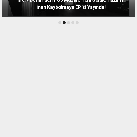
İnan Kaybolmaya EP'si Yayında!