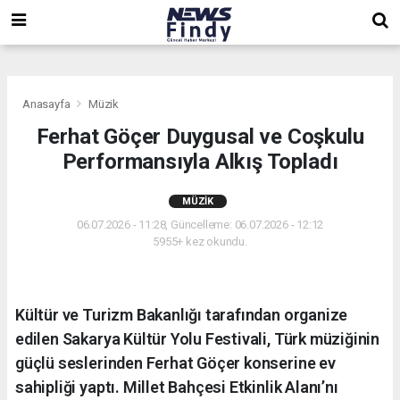
,
,
,
Anasayfa
Müzik
Ferhat Göçer Duygusal ve Coşkulu
Performansıyla Alkış Topladı
MÜZIK
06.07.2026 - 11:28, Güncelleme: 06.07.2026 - 12:12
5955+ kez okundu.
Kültür ve Turizm Bakanlığı tarafından organize
edilen Sakarya Kültür Yolu Festivali, Türk müziğinin
güçlü seslerinden Ferhat Göçer konserine ev
sahipliği yaptı. Millet Bahçesi Etkinlik Alanı’nı