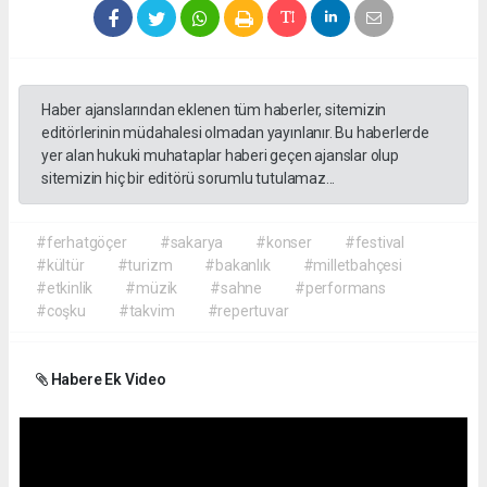
Haber ajanslarından eklenen tüm haberler, sitemizin
editörlerinin müdahalesi olmadan yayınlanır. Bu haberlerde
yer alan hukuki muhataplar haberi geçen ajanslar olup
sitemizin hiç bir editörü sorumlu tutulamaz...
#ferhatgöçer
#sakarya
#konser
#festival
#kültür
#turizm
#bakanlık
#milletbahçesi
#etkinlik
#müzik
#sahne
#performans
#coşku
#takvim
#repertuvar
Habere Ek Video