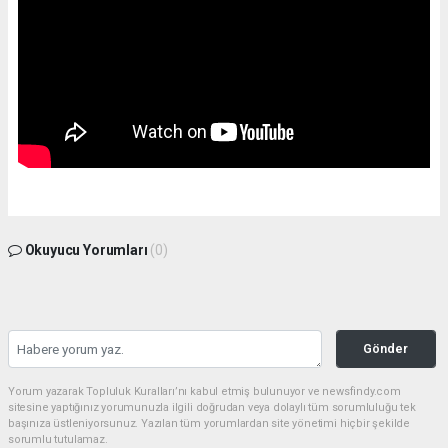
Okuyucu Yorumları
(0)
Gönder
Yorum yazarak Topluluk Kuralları’nı kabul etmiş bulunuyor ve newsfindy.com
sitesine yaptığınız yorumunuzla ilgili doğrudan veya dolaylı tüm sorumluluğu tek
başınıza üstleniyorsunuz. Yazılan tüm yorumlardan site yönetimi hiçbir şekilde
sorumlu tutulamaz.