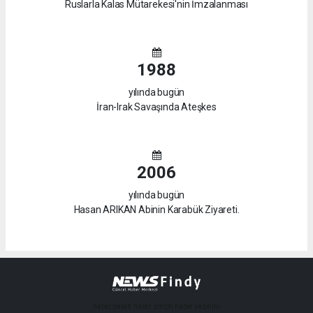
Ruslarla Kalas Mütarekesi'nin İmzalanması
1988
yılında bugün
İran-Irak Savaşında Ateşkes
2006
yılında bugün
Hasan ARIKAN Abinin Karabük Ziyareti.
haber paketi
haber scripti
haber yazılımı