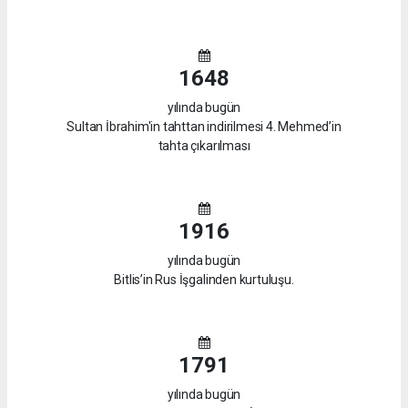
1648
yılında bugün
Sultan İbrahim'in tahttan indirilmesi 4. Mehmed’in
tahta çıkarılması
1916
yılında bugün
Bitlis’in Rus İşgalinden kurtuluşu.
1791
yılında bugün