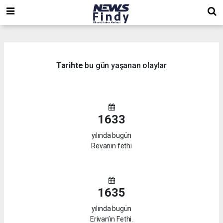
,
,
,
Tarihte
bu gün yaşanan olaylar
1633
yılında bugün
Revanın fethi
1635
yılında bugün
Erivan’ın Fethi.