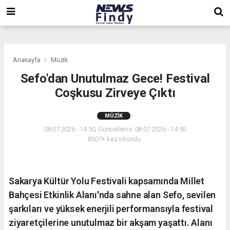
,
,
,
Anasayfa
Müzik
Sefo'dan Unutulmaz Gece! Festival
Coşkusu Zirveye Çıktı
MÜZIK
08.07.2026 - 14:50, Güncelleme: 08.07.2026 - 14:50
8507+ kez okundu.
Sakarya Kültür Yolu Festivali kapsamında Millet
Bahçesi Etkinlik Alanı'nda sahne alan Sefo, sevilen
şarkıları ve yüksek enerjili performansıyla festival
ziyaretçilerine unutulmaz bir akşam yaşattı. Alanı