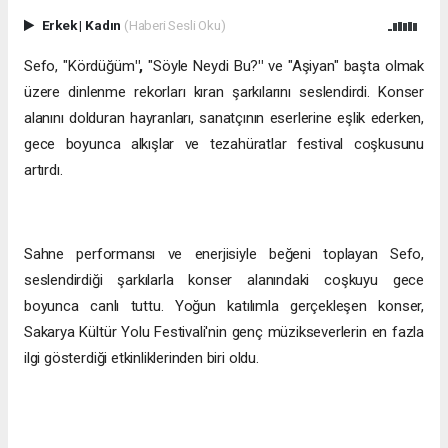
Erkek
|
Kadın
(Haberi Sesli Oku)
Sefo, "Kördüğüm
"
,
"Söyle Neydi Bu?
"
ve
"Aşiyan" başta olmak
üzere dinlenme rekorları kıran şarkılarını seslendirdi. Konser
alanını dolduran hayranları, sanatçının eserlerine eşlik ederken,
gece boyunca alkışlar ve tezahüratlar festival coşkusunu
artırdı.
Sahne performansı ve enerjisiyle beğeni toplayan Sefo,
seslendirdiği şarkılarla konser alanındaki coşkuyu gece
boyunca canlı tuttu. Yoğun katılımla gerçekleşen konser,
Sakarya Kültür Yolu Festivali'nin genç müzikseverlerin en fazla
ilgi gösterdiği etkinliklerinden biri oldu.