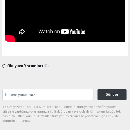
Okuyucu Yorumları
(0)
Gönder
Yorum yazarak Topluluk Kuralları’nı kabul etmiş bulunuyor ve newsfindy.com
sitesine yaptığınız yorumunuzla ilgili doğrudan veya dolaylı tüm sorumluluğu tek
başınıza üstleniyorsunuz. Yazılan tüm yorumlardan site yönetimi hiçbir şekilde
sorumlu tutulamaz.