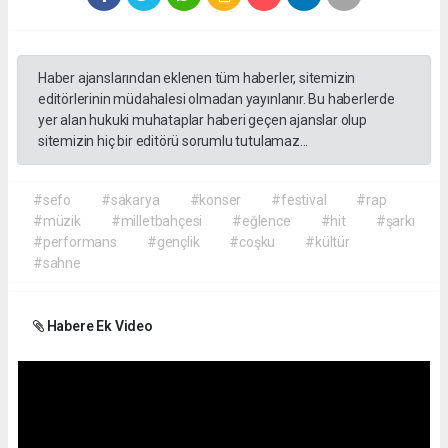
Haber ajanslarından eklenen tüm haberler, sitemizin
editörlerinin müdahalesi olmadan yayınlanır. Bu haberlerde
yer alan hukuki muhataplar haberi geçen ajanslar olup
sitemizin hiç bir editörü sorumlu tutulamaz...
#sefo
#sakarya
#konser
#festival
#rap
#müzik
#milletbahçesi
#eğlence
#hit
#şarkı
#performans
#gençlik
#coşku
#kültür
#sahne
Habere Ek Video