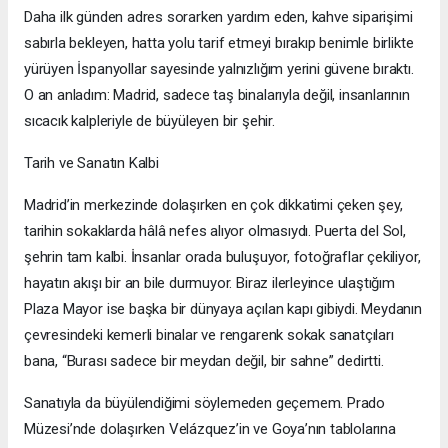
Daha ilk günden adres sorarken yardım eden, kahve siparişimi
sabırla bekleyen, hatta yolu tarif etmeyi bırakıp benimle birlikte
yürüyen İspanyollar sayesinde yalnızlığım yerini güvene bıraktı.
O an anladım: Madrid, sadece taş binalarıyla değil, insanlarının
sıcacık kalpleriyle de büyüleyen bir şehir.
Tarih ve Sanatın Kalbi
Madrid’in merkezinde dolaşırken en çok dikkatimi çeken şey,
tarihin sokaklarda hâlâ nefes alıyor olmasıydı. Puerta del Sol,
şehrin tam kalbi. İnsanlar orada buluşuyor, fotoğraflar çekiliyor,
hayatın akışı bir an bile durmuyor. Biraz ilerleyince ulaştığım
Plaza Mayor ise başka bir dünyaya açılan kapı gibiydi. Meydanın
çevresindeki kemerli binalar ve rengarenk sokak sanatçıları
bana, “Burası sadece bir meydan değil, bir sahne” dedirtti.
Sanatıyla da büyülendiğimi söylemeden geçemem. Prado
Müzesi’nde dolaşırken Velázquez’in ve Goya’nın tablolarına