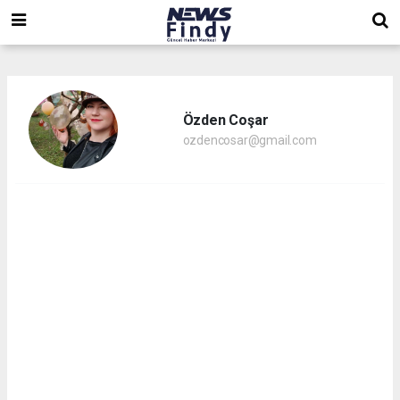
,
,
,
Özden Coşar
ozdencosar@gmail.com