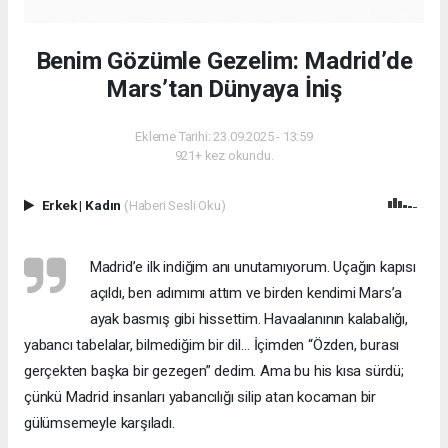
Benim Gözümle Gezelim: Madrid’de
Mars’tan Dünyaya İniş
Ekleme Tarihi: 23.09.2025 - 13:59
921+ kez okundu.
Erkek
|
Kadın
(Haberi Sesli Oku)
Madrid’e ilk indiğim anı unutamıyorum. Uçağın kapısı
açıldı, ben adımımı attım ve birden kendimi Mars’a
ayak basmış gibi hissettim. Havaalanının kalabalığı,
yabancı tabelalar, bilmediğim bir dil… İçimden “Özden, burası
gerçekten başka bir gezegen” dedim. Ama bu his kısa sürdü;
çünkü Madrid insanları yabancılığı silip atan kocaman bir
gülümsemeyle karşıladı.