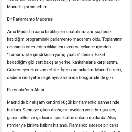
Madridli gibi hissettim.
Bir Parlamento Macerası
Ama Madrid’in bana bıraktığı en unutulmaz anı, şüphesiz
katıldığım programdaki parlamento maceram oldu. Toplantının
ortasında istemeden dikkatleri üzerime çekince içimden
“Tamam, işte şimdi kesin yanlış yaptım” dedim. Fakat
beklediğim gibi sert bakışlar yerine, kahkahalarla karşılaştım.
Gülümseyerek devam ettiler. İşte o an anladım: Madrid’in ruhu,
sadece ciddiyette değil, aynı zamanda hoşgörüde de gizli.
Flamenko’nun Ateşi
Madrid’de bir akşam kendimi küçük bir flamenko sahnesinde
buldum. Sahneye çıkan dansçının ayakları yerle buluşurken,
gitarın telleri ve şarkıcının sesi bütün salonu doldurdu. Alkış
ritimleriyle birlikte kalbim hızlandı. Flamenko sadece bir dans