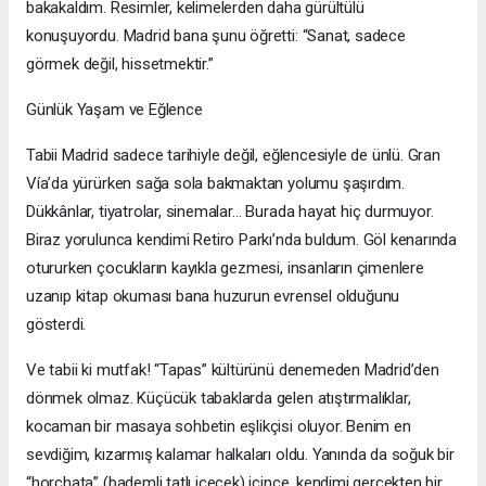
bakakaldım. Resimler, kelimelerden daha gürültülü
konuşuyordu. Madrid bana şunu öğretti: “Sanat, sadece
görmek değil, hissetmektir.”
Günlük Yaşam ve Eğlence
Tabii Madrid sadece tarihiyle değil, eğlencesiyle de ünlü. Gran
Vía’da yürürken sağa sola bakmaktan yolumu şaşırdım.
Dükkânlar, tiyatrolar, sinemalar… Burada hayat hiç durmuyor.
Biraz yorulunca kendimi Retiro Parkı’nda buldum. Göl kenarında
otururken çocukların kayıkla gezmesi, insanların çimenlere
uzanıp kitap okuması bana huzurun evrensel olduğunu
gösterdi.
Ve tabii ki mutfak! “Tapas” kültürünü denemeden Madrid’den
dönmek olmaz. Küçücük tabaklarda gelen atıştırmalıklar,
kocaman bir masaya sohbetin eşlikçisi oluyor. Benim en
sevdiğim, kızarmış kalamar halkaları oldu. Yanında da soğuk bir
“horchata” (bademli tatlı içecek) içince, kendimi gerçekten bir