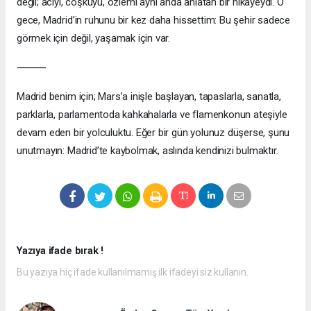
değil; acıyı, coşkuyu, özlemi aynı anda anlatan bir hikâyeydi. O
gece, Madrid’in ruhunu bir kez daha hissettim: Bu şehir sadece
görmek için değil, yaşamak için var.
⸻
Madrid benim için; Mars’a inişle başlayan, tapaslarla, sanatla,
parklarla, parlamentoda kahkahalarla ve flamenkonun ateşiyle
devam eden bir yolculuktu. Eğer bir gün yolunuz düşerse, şunu
unutmayın: Madrid’te kaybolmak, aslında kendinizi bulmaktır.
Yazıya ifade bırak !
Bu yazıya hiç ifade kullanılmamış ilk ifadeyi siz kullanın.