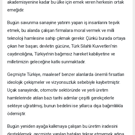
akademisyenine kadar bu ülke için emek veren herkesin ortak
emeğidir.
Bugün savunma sanayine yatırım yapan iş insanlarını teşvik
etmek, bu alanda çalışan firmalara moral vermek ve milli
teknoloji hamlesine sahip çıkmak gerekir. Çünkü burada ortaya
çıkan her başarı; devletin gücüne, Türk Silahlı Kuvvetleri’nin
caydırıcılığına, Türkiye’nin bağımsız hareket kabiliyetine ve
milletimizin geleceğine katkı sunmaktadır.
Geçmişte Türkiye, maalesef benzer alanlarda önemli fırsatları
ideolojik çekişmeler ve vizyonsuzluk sebebiyle kaybetmiştir.
Uçak sanayiinde, otomotiv sektöründe ve yerli üretim
hamlelerinde atılan bazı tarihi adımlar çeşitli gerekçelerle
sekteye uğratılmış; bunun bedelini ise yıllarca dışa bağımlılıkla
ödemiştir.
Bugün yeniden ayağa kalkmaya çalışan bu üretim iradesini
desteklemek, geçmişte yapılan hataları tekrar etmemek adına