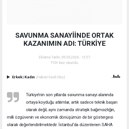
SAVUNMA SANAYİİNDE ORTAK
KAZANIMIN ADI: TÜRKİYE
Ekleme Tarihi: 09.05.2026 - 12:57
710+ kez okundu.
Erkek
|
Kadın
(Haberi Sesli Oku)
Türkiye’nin son yıllarda savunma sanayi alanında
ortaya koyduğu atılımlar, artık sadece teknik başarı
olarak değil; aynı zamanda stratejik bağımsızlığın,
milli özgüvenin ve ekonomik dönüşümün de bir göstergesi
olarak değerlendirilmektedir. İstanbul’da düzenlenen SAHA