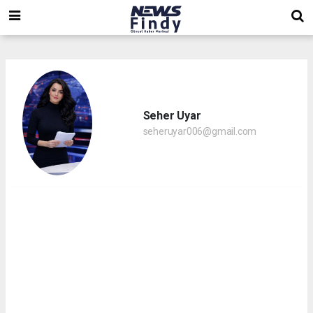
,
,
,
Seher Uyar
seheruyar006@gmail.com