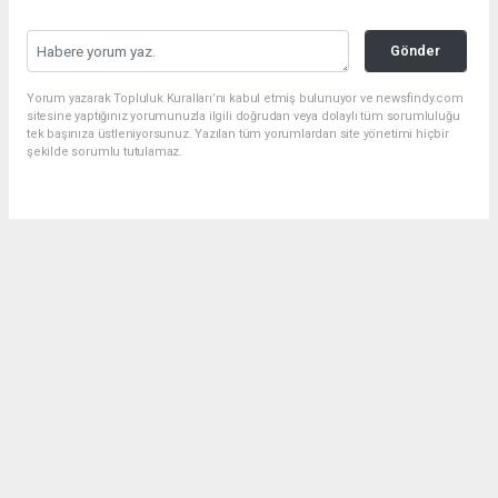
Gönder
Yorum yazarak Topluluk Kuralları’nı kabul etmiş bulunuyor ve newsfindy.com
sitesine yaptığınız yorumunuzla ilgili doğrudan veya dolaylı tüm sorumluluğu
tek başınıza üstleniyorsunuz. Yazılan tüm yorumlardan site yönetimi hiçbir
şekilde sorumlu tutulamaz.