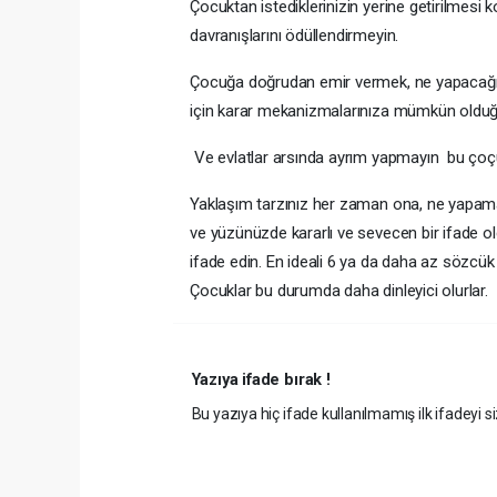
Çocuktan istediklerinizin yerine getirilmes
davranışlarını ödüllendirmeyin.
Çocuğa doğrudan emir vermek, ne yapacağını
için karar mekanizmalarınıza mümkün olduğu ö
Ve evlatlar arsında ayrım yapmayın bu çoçuk
Yaklaşım tarzınız her zaman ona, ne yapamay
ve yüzünüzde kararlı ve sevecen bir ifade old
ifade edin. En ideali 6 ya da daha az sözcük k
Çocuklar bu durumda daha dinleyici olurlar.
Yazıya ifade bırak !
Bu yazıya hiç ifade kullanılmamış ilk ifadeyi si