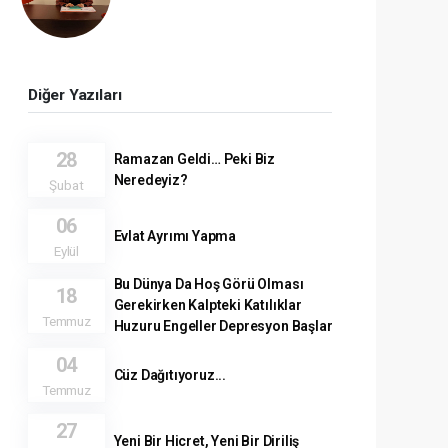
Diğer Yazıları
28
Ramazan Geldi… Peki Biz
Neredeyiz?
Şubat
06
Evlat Ayrımı Yapma
Eylül
Bu Dünya Da Hoş Görü Olması
18
Gerekirken Kalpteki Katılıklar
Temmuz
Huzuru Engeller Depresyon Başlar
04
Cüz Dağıtıyoruz...
Temmuz
27
Yeni Bir Hicret, Yeni Bir Diriliş