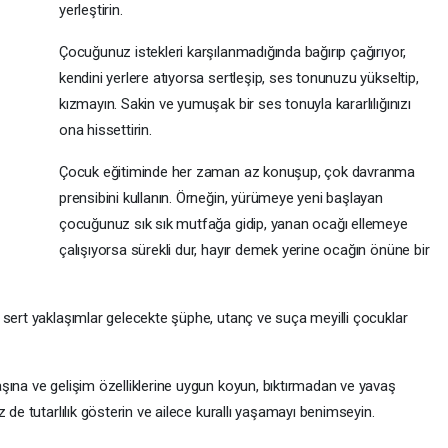
yerleştirin.
Çocuğunuz istekleri karşılanmadığında bağırıp çağırıyor,
kendini yerlere atıyorsa sertleşip, ses tonunuzu yükseltip,
kızmayın. Sakin ve yumuşak bir ses tonuyla kararlılığınızı
ona hissettirin.
Çocuk eğitiminde her zaman az konuşup, çok davranma
prensibini kullanın. Örneğin, yürümeye yeni başlayan
çocuğunuz sık sık mutfağa gidip, yanan ocağı ellemeye
çalışıyorsa sürekli dur, hayır demek yerine ocağın önüne bir
 sert yaklaşımlar gelecekte şüphe, utanç ve suça meyilli çocuklar
şına ve gelişim özelliklerine uygun koyun, bıktırmadan ve yavaş
 de tutarlılık gösterin ve ailece kurallı yaşamayı benimseyin.