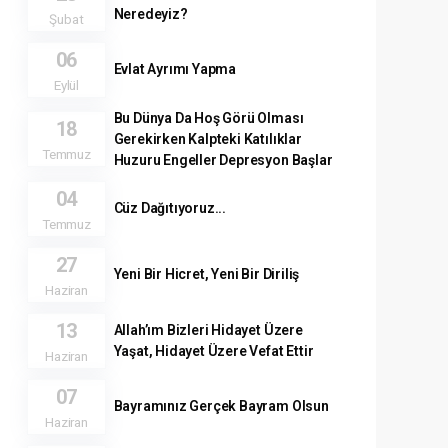
Neredeyiz?
Şubat
06
Evlat Ayrımı Yapma
Eylül
Bu Dünya Da Hoş Görü Olması
18
Gerekirken Kalpteki Katılıklar
Temmuz
Huzuru Engeller Depresyon Başlar
04
Cüz Dağıtıyoruz...
Temmuz
27
Yeni Bir Hicret, Yeni Bir Diriliş
Haziran
13
Allah’ım Bizleri Hidayet Üzere
Yaşat, Hidayet Üzere Vefat Ettir
Haziran
07
Bayramınız Gerçek Bayram Olsun
Haziran