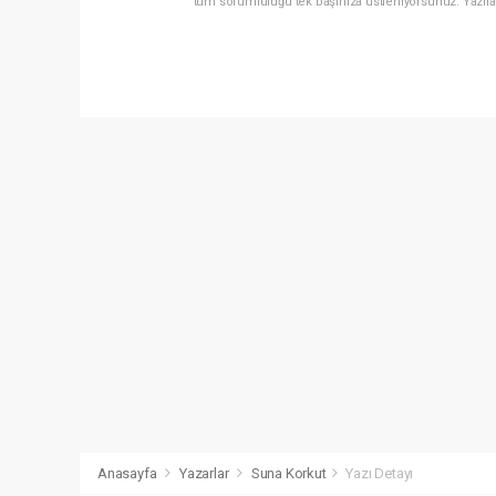
tüm sorumluluğu tek başınıza üstleniyorsunuz. Yazıla
Anasayfa
Yazarlar
Suna Korkut
Yazı Detayı