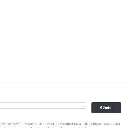
Gönder
uyor ve newsfindy.com sitesine yaptığınız yorumunuzla ilgili doğrudan veya dolaylı