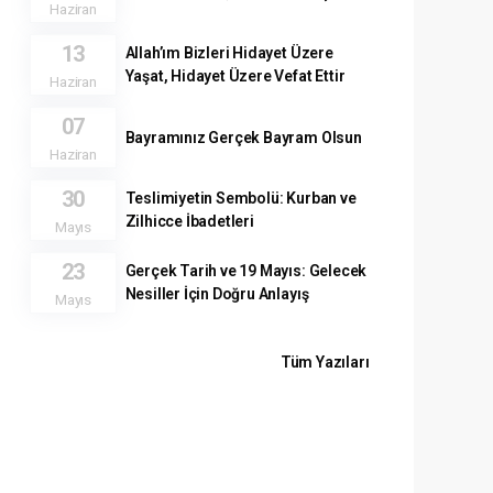
Haziran
13
Allah’ım Bizleri Hidayet Üzere
Yaşat, Hidayet Üzere Vefat Ettir
Haziran
07
Bayramınız Gerçek Bayram Olsun
Haziran
30
Teslimiyetin Sembolü: Kurban ve
Zilhicce İbadetleri
Mayıs
23
Gerçek Tarih ve 19 Mayıs: Gelecek
Nesiller İçin Doğru Anlayış
Mayıs
Tüm Yazıları