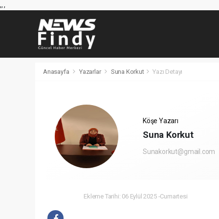
,
,
,
Anasayfa
Yazarlar
Suna Korkut
Yazı Detayı
Köşe Yazarı
Suna Korkut
Sunakorkut@gmail.com
Ekleme Tarihi: 06 Eylül 2025 -Cumartesi