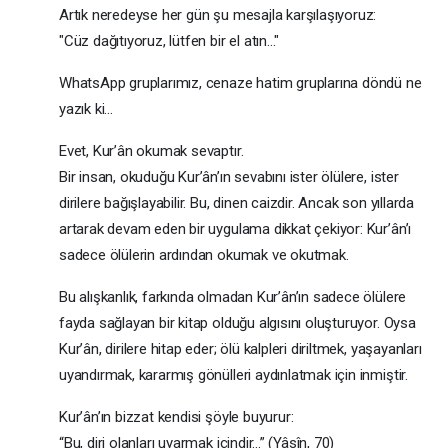
Artık neredeyse her gün şu mesajla karşılaşıyoruz:
"Cüz dağıtıyoruz, lütfen bir el atın..."
WhatsApp gruplarımız, cenaze hatim gruplarına döndü ne
yazık ki...
Evet, Kur’ân okumak sevaptır.
Bir insan, okuduğu Kur’ân’ın sevabını ister ölülere, ister
dirilere bağışlayabilir. Bu, dinen caizdir. Ancak son yıllarda
artarak devam eden bir uygulama dikkat çekiyor: Kur’ân’ı
sadece ölülerin ardından okumak ve okutmak.
Bu alışkanlık, farkında olmadan Kur’ân’ın sadece ölülere
fayda sağlayan bir kitap olduğu algısını oluşturuyor. Oysa
Kur’ân, dirilere hitap eder; ölü kalpleri diriltmek, yaşayanları
uyandırmak, kararmış gönülleri aydınlatmak için inmiştir.
Kur’ân’ın bizzat kendisi şöyle buyurur:
“Bu, diri olanları uyarmak içindir...” (Yâsîn, 70)