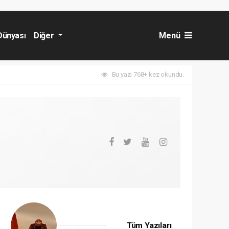
Dünyası
Diğer
Menü
Bu yazı 768+ kez okundu.
Tüm Yazıları