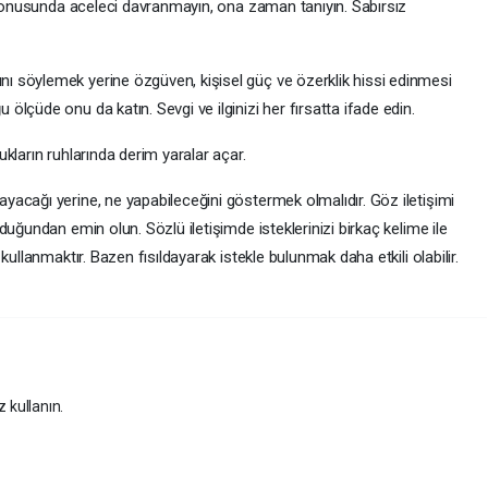
i konusunda aceleci davranmayın, ona zaman tanıyın. Sabırsız
 söylemek yerine özgüven, kişisel güç ve özerklik hissi edinmesi
lçüde onu da katın. Sevgi ve ilginizi her fırsatta ifade edin.
ların ruhlarında derim yaralar açar.
acağı yerine, ne yapabileceğini göstermek olmalıdır. Göz iletişimi
uğundan emin olun. Sözlü iletişimde isteklerinizi birkaç kelime ile
ullanmaktır. Bazen fısıldayarak istekle bulunmak daha etkili olabilir.
z kullanın.