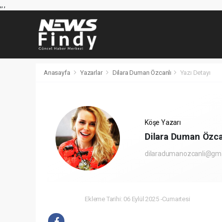
,
,
,
Anasayfa
Yazarlar
Dilara Duman Özcanlı
Yazı Detayı
Köşe Yazarı
Dilara Duman Özca
dilaradumanozcanli@gm
Ekleme Tarihi: 06 Eylül 2025 -Cumartesi