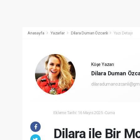
Anasayfa
Yazarlar
Dilara Duman Özcanlı
Yazı Detayı
Köşe Yazarı
Dilara Duman Özca
dilaradumanozcanli@gm
Ekleme Tarihi: 16 Mayıs 2025 -Cuma
Dilara ile Bir M