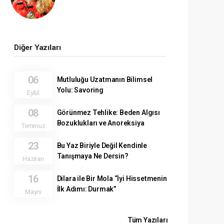
Diğer Yazıları
06
Mutluluğu Uzatmanın Bilimsel
Yolu: Savoring
Eylül
08
Görünmez Tehlike: Beden Algısı
Bozuklukları ve Anoreksiya
Temmuz
23
Bu Yaz Biriyle Değil Kendinle
Tanışmaya Ne Dersin?
Haziran
16
Dilara ile Bir Mola “İyi Hissetmenin
İlk Adımı: Durmak”
Mayıs
Tüm Yazıları