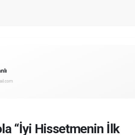
nlı
ail.com
ola “İyi Hissetmenin İlk