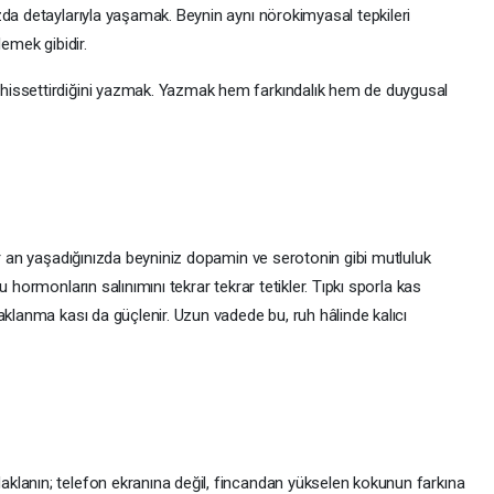
zda detaylarıyla yaşamak. Beynin aynı nörokimyasal tepkileri
lemek gibidir.
 hissettirdiğini yazmak. Yazmak hem farkındalık hem de duygusal
ir an yaşadığınızda beyniniz dopamin ve serotonin gibi mutluluk
 hormonların salınımını tekrar tekrar tetikler. Tıpkı sporla kas
aklanma kası da güçlenir. Uzun vadede bu, ruh hâlinde kalıcı
klanın; telefon ekranına değil, fincandan yükselen kokunun farkına