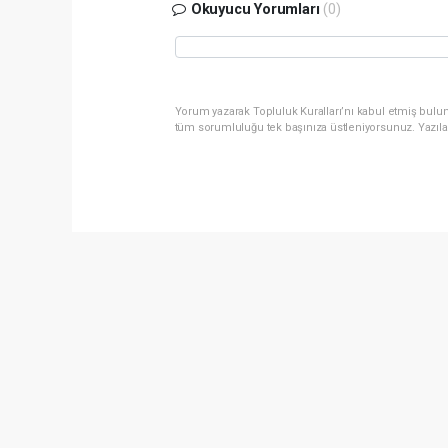
Okuyucu Yorumları
(0)
Yorum yazarak Topluluk Kuralları’nı kabul etmiş bulun
tüm sorumluluğu tek başınıza üstleniyorsunuz. Yazıla