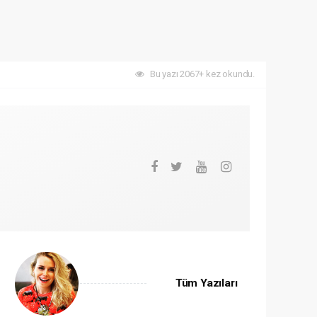
Bu yazı 2067+ kez okundu.
Tüm Yazıları