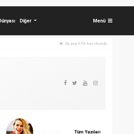
Dünyası
Diğer
Menü
Bu yazı 670+ kez okundu.
Tüm Yazıları