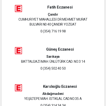
Fatih Eczanesi
Çandır
CUMHURİYET MAHALLESİ DR MEHMET MURAT
BULVARI N0:40 ÇANDIR YOZGAT
0 (354) 716 19 98
Güneş Eczanesi
Sarıkaya
BATTALGAZİ MAH. ÜNLÜTÜRK CAD. NO:3 14
0 (354) 502 40 50
Karslıoğlu Eczanesi
Akdağmadeni
YEŞİLTEPE MAH. İSTİKLAL CAD.NO:35 A
0 (354) 314 34 34