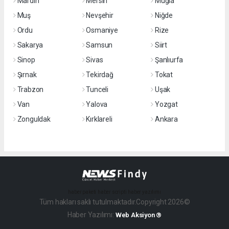
Mardin
Mersin
Muğla
Muş
Nevşehir
Niğde
Ordu
Osmaniye
Rize
Sakarya
Samsun
Siirt
Sinop
Sivas
Şanlıurfa
Şırnak
Tekirdağ
Tokat
Trabzon
Tunceli
Uşak
Van
Yalova
Yozgat
Zonguldak
Kırklareli
Ankara
haber paketi
haber scripti
haber yazılımı
Tüm hakları saklı tutulmaktadır.Copyright 2026©
Haber Yazılımı:
Web Aksiyon ®