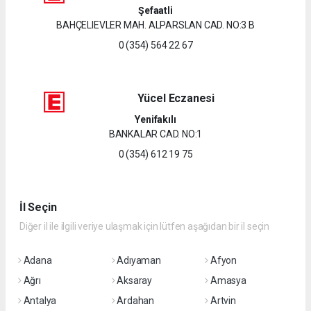
Şefaatli
BAHÇELIEVLER MAH. ALPARSLAN CAD. NO:3 B
0 (354) 564 22 67
Yücel Eczanesi
Yenifakılı
BANKALAR CAD. NO:1
0 (354) 612 19 75
İl Seçin
Diğer il ile ilgili veriye ulaşmak için lütfen aşağıdan bir il seçin
Adana
Adıyaman
Afyon
Ağrı
Aksaray
Amasya
Antalya
Ardahan
Artvin