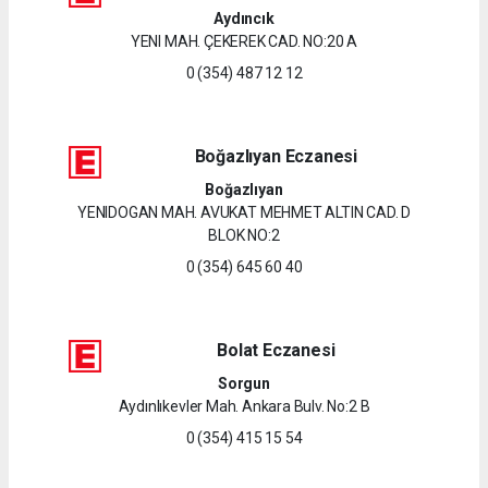
Aydıncık
YENI MAH. ÇEKEREK CAD. NO:20 A
0 (354) 487 12 12
Boğazlıyan Eczanesi
Boğazlıyan
YENIDOGAN MAH. AVUKAT MEHMET ALTIN CAD. D
BLOK NO:2
0 (354) 645 60 40
Bolat Eczanesi
Sorgun
Aydınlıkevler Mah. Ankara Bulv. No:2 B
0 (354) 415 15 54