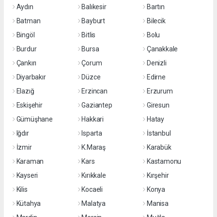
Aydın
Balıkesir
Bartın
Batman
Bayburt
Bilecik
Bingöl
Bitlis
Bolu
Burdur
Bursa
Çanakkale
Çankırı
Çorum
Denizli
Diyarbakır
Düzce
Edirne
Elazığ
Erzincan
Erzurum
Eskişehir
Gaziantep
Giresun
Gümüşhane
Hakkari
Hatay
Iğdır
Isparta
İstanbul
İzmir
K.Maraş
Karabük
Karaman
Kars
Kastamonu
Kayseri
Kırıkkale
Kırşehir
Kilis
Kocaeli
Konya
Kütahya
Malatya
Manisa