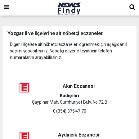
,
,
,
Yozgat
il ve ilçelerine ait nöbetçi eczaneler.
Diğer il ilçelere ait nöbetçi eczaneleri öğrenmek için aşağıdan il
seçimi yapabilirsiniz. Nöbetçi eczene teyidi için telefon
numaralarını arayabilirsiniz.
Akın Eczanesi
Kadışehri
Çaypınar Mah. Cumhuriyet Bulv. No 72 B
0 (354) 375 47 70
Aydıncık Eczanesi