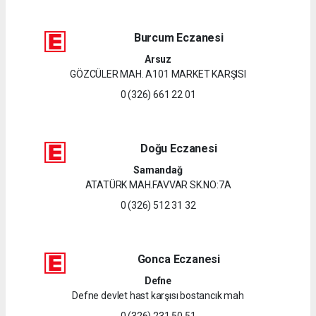
Burcum Eczanesi
Arsuz
GÖZCÜLER MAH. A101 MARKET KARŞISI
0 (326) 661 22 01
Doğu Eczanesi
Samandağ
ATATÜRK MAH.FAVVAR SK.NO:7A
0 (326) 512 31 32
Gonca Eczanesi
Defne
Defne devlet hast karşısı bostancık mah
0 (326) 231 50 51