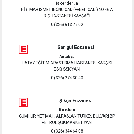
İskenderun
PİRİ MAH.ISMET INÖNÜ CAD.(FENER CAD.) NO.46 A
DİŞ HASTANESİ KAVŞAĞI
0 (326) 613 77 02
Sarıgül Eczanesi
Antakya
HATAY EĞİTİM ARAŞTIRMA HASTANESİ KARŞISI
ESKİ SSK YANI
0 (326) 274 30 40
Şıkça Eczanesi
Kırıkhan
CUMHURİYET MAH. ALPASLAN TÜRKEŞ BULVARI BP
PETROL ŞOK MARKET YANI
0 (326) 344 64 08