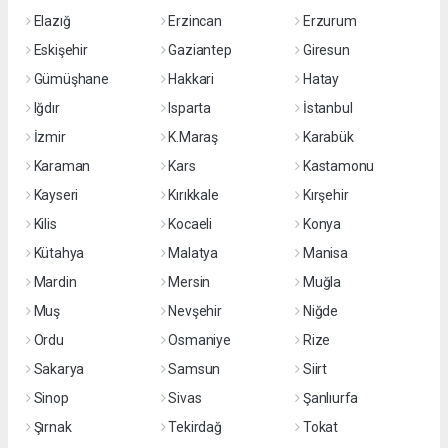
Elazığ
Erzincan
Erzurum
Eskişehir
Gaziantep
Giresun
Gümüşhane
Hakkari
Hatay
Iğdır
Isparta
İstanbul
İzmir
K.Maraş
Karabük
Karaman
Kars
Kastamonu
Kayseri
Kırıkkale
Kırşehir
Kilis
Kocaeli
Konya
Kütahya
Malatya
Manisa
Mardin
Mersin
Muğla
Muş
Nevşehir
Niğde
Ordu
Osmaniye
Rize
Sakarya
Samsun
Siirt
Sinop
Sivas
Şanlıurfa
Şırnak
Tekirdağ
Tokat