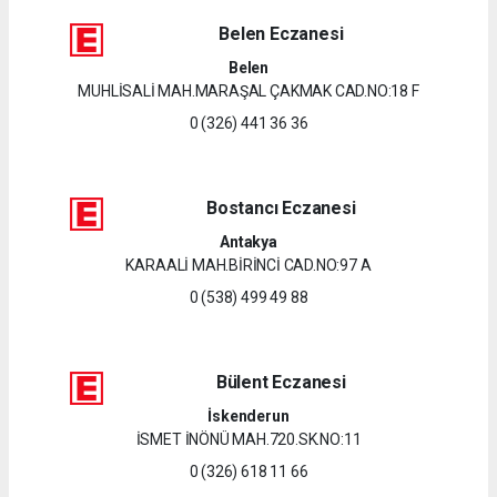
Belen Eczanesi
Belen
MUHLİSALİ MAH.MARAŞAL ÇAKMAK CAD.NO:18 F
0 (326) 441 36 36
Bostancı Eczanesi
Antakya
KARAALİ MAH.BİRİNCİ CAD.NO:97 A
0 (538) 499 49 88
Bülent Eczanesi
İskenderun
İSMET İNÖNÜ MAH.720.SK.NO:11
0 (326) 618 11 66