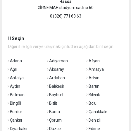
Hassa
GİRNE MAH.stadyum cad.no:60
0 (326) 771 63 63
İl Seçin
Diğer il ile ilgili veriye ulaşmak için lütfen aşağıdan bir il seçin
Adana
Adıyaman
Afyon
Ağrı
Aksaray
Amasya
Antalya
Ardahan
Artvin
Aydın
Balıkesir
Bartın
Batman
Bayburt
Bilecik
Bingöl
Bitlis
Bolu
Burdur
Bursa
Çanakkale
Çankırı
Çorum
Denizli
Diyarbakır
Düzce
Edirne