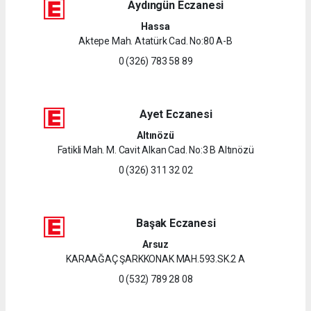
Aydıngün Eczanesi
Hassa
Aktepe Mah. Atatürk Cad. No:80 A-B
0 (326) 783 58 89
Ayet Eczanesi
Altınözü
Fatikli Mah. M. Cavit Alkan Cad. No:3 B Altınözü
0 (326) 311 32 02
Başak Eczanesi
Arsuz
KARAAĞAÇ ŞARKKONAK MAH.593.SK.2 A
0 (532) 789 28 08