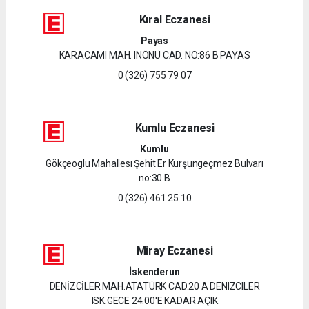
Kıral Eczanesi
Payas
KARACAMI MAH. INÖNÜ CAD. NO:86 B PAYAS
0 (326) 755 79 07
Kumlu Eczanesi
Kumlu
Gökçeoglu Mahallesı Şehit Er Kurşungeçmez Bulvarı
no:30 B
0 (326) 461 25 10
Miray Eczanesi
İskenderun
DENİZCİLER MAH.ATATÜRK CAD.20 A DENIZCILER
ISK.GECE 24:00'E KADAR AÇIK