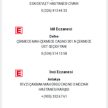
ESKİ DEVLET HASTANESİ CİVARI
0 (326) 413 44 33
Idil Eczanesi
Defne
ÇEKMECE MAH.ÇEKMECE CAD.NO:301 A ÇEKMECE
ÜST GEÇİDİ YANI
0 (534) 514 13 58
İnci Eczanesi
Antakya
FEVZİ ÇAKMAK MAH.ÖRGÜ CAD.NO:3 MOZAİK
HASTANESİ KARŞISI
+ (905) 332 67 61