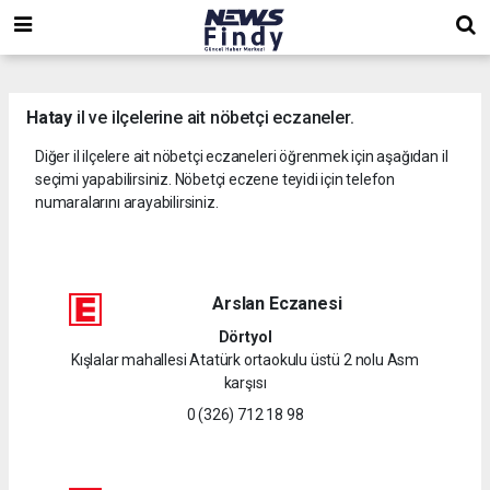
,
,
,
Hatay
il ve ilçelerine ait nöbetçi eczaneler.
Diğer il ilçelere ait nöbetçi eczaneleri öğrenmek için aşağıdan il
seçimi yapabilirsiniz. Nöbetçi eczene teyidi için telefon
numaralarını arayabilirsiniz.
Arslan Eczanesi
Dörtyol
Kışlalar mahallesi Atatürk ortaokulu üstü 2 nolu Asm
karşısı
0 (326) 712 18 98