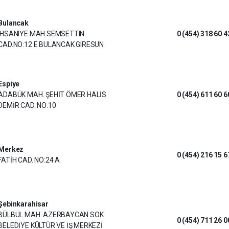
Bulancak
IHSANIYE MAH.SEMSETTIN
0 (454) 318 60 4
CAD.NO:12 E BULANCAK GIRESUN
Espiye
ADABÜK MAH. ŞEHİT ÖMER HALİS
0 (454) 611 60 6
DEMİR CAD. NO:10
Merkez
0 (454) 216 15 6
FATİH CAD. NO:24 A
Şebinkarahisar
BÜLBÜL MAH. AZERBAYCAN SOK.
0 (454) 711 26 0
BELEDİYE KÜLTÜR VE İŞ MERKEZİ