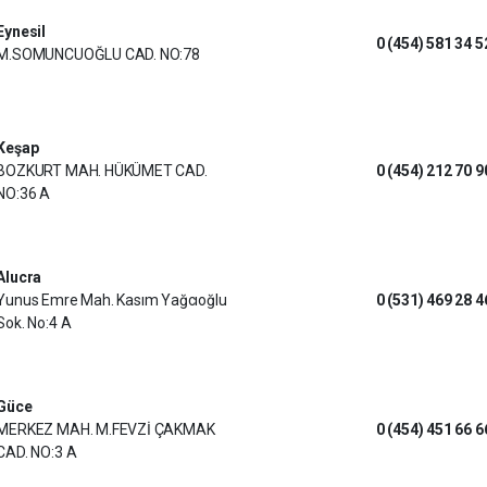
Eynesil
0 (454) 581 34 5
M.SOMUNCUOĞLU CAD. NO:78
Keşap
BOZKURT MAH. HÜKÜMET CAD.
0 (454) 212 70 9
NO:36 A
Alucra
Yunus Emre Mah. Kasım Yağcıoğlu
0 (531) 469 28 4
Sok. No:4 A
Güce
MERKEZ MAH. M.FEVZİ ÇAKMAK
0 (454) 451 66 6
CAD. NO:3 A