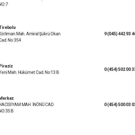
NO:7
Tirebolu
Körliman Mah. Amiral Şükrü Okan
9 (045) 442 93 4
Cad. No:354
Piraziz
0 (454) 502 00 3
Yeni Mah. Hükümet Cad. No:13 B
Merkez
HACISİYAM MAH. İNÖNÜ CAD.
0 (454) 500 03 0
NO:35 B