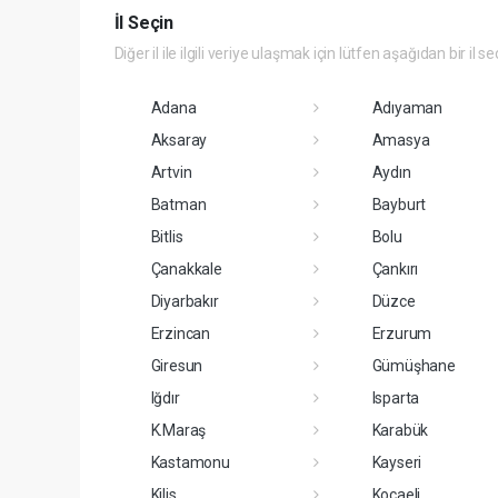
İl Seçin
Diğer il ile ilgili veriye ulaşmak için lütfen aşağıdan bir il se
Adana
Adıyaman
Aksaray
Amasya
Artvin
Aydın
Batman
Bayburt
Bitlis
Bolu
Çanakkale
Çankırı
Diyarbakır
Düzce
Erzincan
Erzurum
Giresun
Gümüşhane
Iğdır
Isparta
K.Maraş
Karabük
Kastamonu
Kayseri
Kilis
Kocaeli