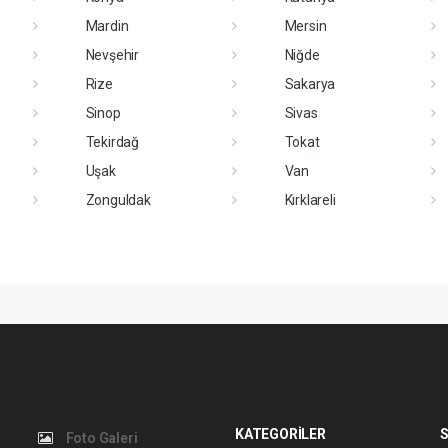
Mardin
Mersin
Nevşehir
Niğde
Rize
Sakarya
Sinop
Sivas
Tekirdağ
Tokat
Uşak
Van
Zonguldak
Kırklareli
KATEGORİLER
S
Foto Galeri