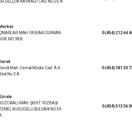
DR.SELÇUK KAYAALP CAD. NO:25 A
Merkez
ÇINARLAR MAH. DR.BAKİ GÜRKAN
0 (454) 212 64 4
SOK. NO:38 B
Dereli
Dereli Mah. Cemal Müdür Cad. A-6
0 (454) 381 30 7
Blok No:3 A
Görele
BOZCAALİ MAH. ŞEHİT YÜZBAŞI
0 (454) 513 36 0
TEMEL KUĞUOĞLU BULVARI NO:59
A