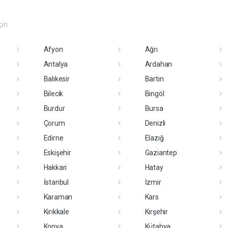
çin
Afyon
Ağrı
Antalya
Ardahan
Balıkesir
Bartın
Bilecik
Bingöl
Burdur
Bursa
Çorum
Denizli
Edirne
Elazığ
Eskişehir
Gaziantep
Hakkari
Hatay
İstanbul
İzmir
Karaman
Kars
Kırıkkale
Kırşehir
Konya
Kütahya