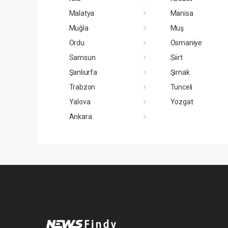
Malatya
Manisa
Muğla
Muş
Ordu
Osmaniye
Samsun
Siirt
Şanlıurfa
Şırnak
Trabzon
Tunceli
Yalova
Yozgat
Ankara
Pro-0.145