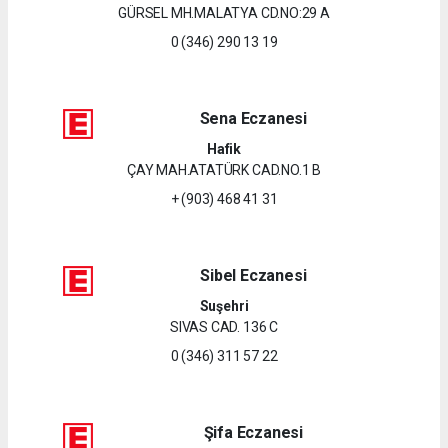
GÜRSEL MH.MALATYA CD.NO:29 A
0 (346) 290 13 19
Sena Eczanesi
Hafik
ÇAY MAH.ATATÜRK CAD.NO.1 B
+ (903) 468 41 31
Sibel Eczanesi
Suşehri
SIVAS CAD. 136 C
0 (346) 311 57 22
Şifa Eczanesi