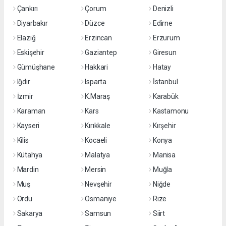
Çankırı
Çorum
Denizli
Diyarbakır
Düzce
Edirne
Elazığ
Erzincan
Erzurum
Eskişehir
Gaziantep
Giresun
Gümüşhane
Hakkari
Hatay
Iğdır
Isparta
İstanbul
İzmir
K.Maraş
Karabük
Karaman
Kars
Kastamonu
Kayseri
Kırıkkale
Kırşehir
Kilis
Kocaeli
Konya
Kütahya
Malatya
Manisa
Mardin
Mersin
Muğla
Muş
Nevşehir
Niğde
Ordu
Osmaniye
Rize
Sakarya
Samsun
Siirt