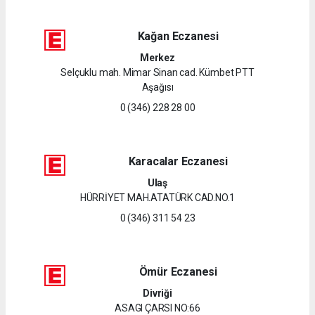
Kağan Eczanesi
Merkez
Selçuklu mah. Mimar Sinan cad. Kümbet PTT
Aşağısı
0 (346) 228 28 00
Karacalar Eczanesi
Ulaş
HÜRRİYET MAH.ATATÜRK CAD.NO.1
0 (346) 311 54 23
Ömür Eczanesi
Divriği
ASAGI ÇARSI NO:66