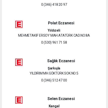
0 (346) 418 20 97
Polat Eczanesi
Yıldızeli
MEHMETAKİF ERSOY MAH.ATATÜRK CAD.NO:8A
0 (530) 961 71 58
Sağlık Eczanesi
Şarkışla
YILDIRIM MH.GÖKTÜRK SOK.NO:5
0 (346) 512 47 00
Selen Eczanesi
Kangal