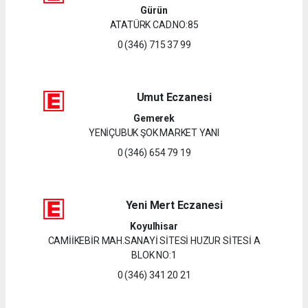
Gürün
ATATÜRK CAD.NO:85
0 (346) 715 37 99
Umut Eczanesi
Gemerek
YENİÇUBUK ŞOK MARKET YANI
0 (346) 654 79 19
Yeni Mert Eczanesi
Koyulhisar
CAMİİKEBİR MAH.SANAYİ SİTESİ HUZUR SİTESİ A
BLOK NO:1
0 (346) 341 20 21