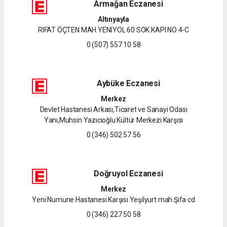
Armağan Eczanesi
Altınyayla
RIFAT ÖÇTEN MAH.YENİYOL 60 SOK.KAPI NO 4-C
0 (507) 557 10 58
Aybüke Eczanesi
Merkez
Devlet Hastanesi Arkası,Ticaret ve Sanayi Odası
Yanı,Muhsin Yazıcıoğlu Kültür Merkezi Karşısı
0 (346) 502 57 56
Doğruyol Eczanesi
Merkez
Yeni Numune Hastanesi Karşısı Yeşilyurt mah.Şifa cd
0 (346) 227 50 58