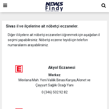
,
,
,
Sivas
il ve ilçelerine ait nöbetçi eczaneler.
Diğer il ilçelere ait nöbetçi eczaneleri öğrenmek için aşağıdan il
seçimi yapabilirsiniz. Nöbetçi eczene teyidi için telefon
numaralarını arayabilirsiniz.
Akyol Eczanesi
Merkez
Mevlana Mah. Yeni Valilik Binası Karşısı,Alonet ve
Çayyurt Sağlık Ocağı Yanı
0 (346) 502 92 82