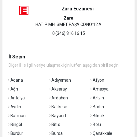
Zara Eczanesi
Zara
HATİP MH.İSMET PAŞA CD.NO:12 A
0 (346) 816 16 15
İl Seçin
Diğer il ile ilgili veriye ulaşmak için lütfen aşağıdan bir il seçin
Adana
Adıyaman
Afyon
Ağrı
Aksaray
Amasya
Antalya
Ardahan
Artvin
Aydın
Balıkesir
Bartın
Batman
Bayburt
Bilecik
Bingöl
Bitlis
Bolu
Burdur
Bursa
Çanakkale