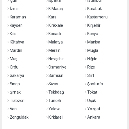
Iğdır
Isparta
İstanbul
İzmir
K.Maraş
Karabük
Karaman
Kars
Kastamonu
Kayseri
Kırıkkale
Kırşehir
Kilis
Kocaeli
Konya
Kütahya
Malatya
Manisa
Mardin
Mersin
Muğla
Muş
Nevşehir
Niğde
Ordu
Osmaniye
Rize
Sakarya
Samsun
Siirt
Sinop
Sivas
Şanlıurfa
Şırnak
Tekirdağ
Tokat
Trabzon
Tunceli
Uşak
Van
Yalova
Yozgat
Zonguldak
Kırklareli
Ankara