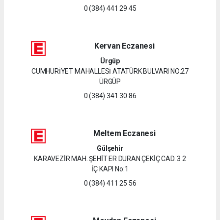
0 (384) 441 29 45
Kervan Eczanesi
Ürgüp
CUMHURİYET MAHALLESİ ATATÜRK BULVARI NO:27
ÜRGÜP
0 (384) 341 30 86
Meltem Eczanesi
Gülşehir
KARAVEZİR MAH. ŞEHİT ER DURAN ÇEKİÇ CAD. 3 2
İÇ KAPI No:1
0 (384) 411 25 56