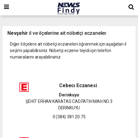
,
,
,
Nevşehir
il ve ilçelerine ait nöbetçi eczaneler.
Diğer il ilçelere ait nöbetçi eczaneleri öğrenmek için aşağıdan il
seçimi yapabilirsiniz. Nöbetçi eczene teyidi için telefon
numaralarını arayabilirsiniz.
Cebecı Eczanesi
Derinkuyu
ŞEHİT ERHAN KARATAS CAD.FATİH MAH.NO:3
DERINKUYU
0 (384) 381 20 75