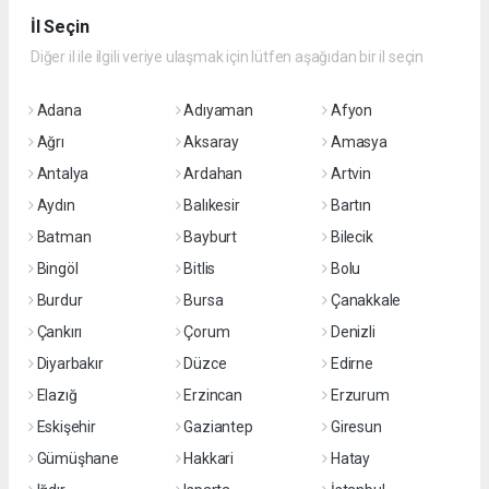
İl Seçin
Diğer il ile ilgili veriye ulaşmak için lütfen aşağıdan bir il seçin
Adana
Adıyaman
Afyon
Ağrı
Aksaray
Amasya
Antalya
Ardahan
Artvin
Aydın
Balıkesir
Bartın
Batman
Bayburt
Bilecik
Bingöl
Bitlis
Bolu
Burdur
Bursa
Çanakkale
Çankırı
Çorum
Denizli
Diyarbakır
Düzce
Edirne
Elazığ
Erzincan
Erzurum
Eskişehir
Gaziantep
Giresun
Gümüşhane
Hakkari
Hatay