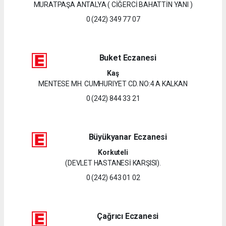
MURATPAŞA ANTALYA ( CİĞERCİ BAHATTİN YANI )
0 (242) 349 77 07
Buket Eczanesi
Kaş
MENTESE MH. CUMHURIYET CD. NO:4 A KALKAN
0 (242) 844 33 21
Büyükyanar Eczanesi
Korkuteli
(DEVLET HASTANESİ KARŞISI).
0 (242) 643 01 02
Çağrıcı Eczanesi