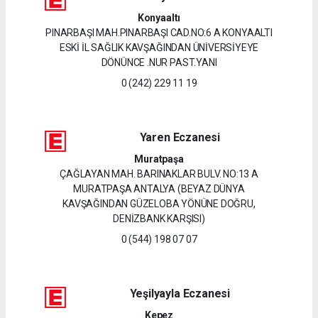
Konyaaltı
PINARBAŞI MAH.PINARBAŞI CAD.NO:6 A KONYAALTI
ESKİ İL SAĞLIK KAVŞAĞINDAN ÜNİVERSİYEYE
DÖNÜNCE .NUR PAST.YANI
0 (242) 229 11 19
Yaren Eczanesi
Muratpaşa
ÇAĞLAYAN MAH. BARINAKLAR BULV. NO:13 A
MURATPAŞA ANTALYA (BEYAZ DÜNYA
KAVŞAĞINDAN GÜZELOBA YÖNÜNE DOĞRU,
DENİZBANK KARŞISI)
0 (544) 198 07 07
Yeşilyayla Eczanesi
Kepez