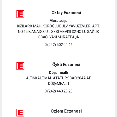
Oktay Eczanesi
Muratpaşa
KIZILARIK MAH. KÖROĞLU BULV. YAVUZEVLERİ APT.
NO:65 B ANADOLU LİSESİ MEVKİİ 32 NO'LU SAĞLIK
OCAĞI YANI MURATPAŞA
0 (242) 502 04 46
Öykü Eczanesi
Döşemealtı
ALTINKALE MAH.ATATÜRK CAD.264A AF
DÖŞEMEALTI
0 (242) 443 25 25
Özlem Eczanesi