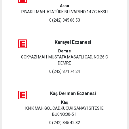
Aksu
PINARLI MAH. ATATÜRK BULVARI NO:147 C AKSU
0 (242) 345 66 53
Karayel Eczanesi
Demre
GÖKYAZI MAH. MUSTAFA MASATLI CAD. NO:26 C
DEMRE
0 (242) 871 74 24
Kaş Derman Eczanesi
Kaş
KINIK MAH.GÖL CAD.KÜÇÜK SANAYİ SİTESİ E
BLK.NO:30-5 1
0 (242) 845 42 82