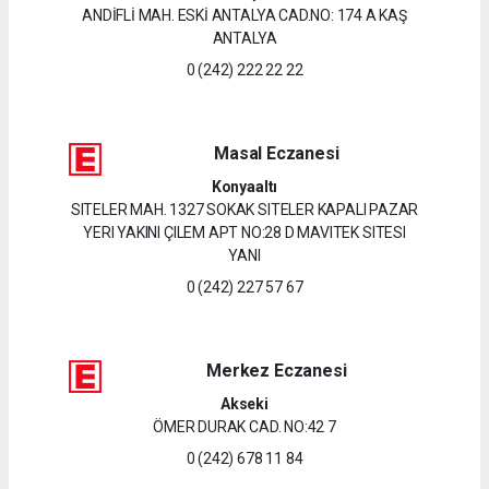
ANDİFLİ MAH. ESKİ ANTALYA CAD.NO: 174 A KAŞ
ANTALYA
0 (242) 222 22 22
Masal Eczanesi
Konyaaltı
SITELER MAH. 1327 SOKAK SITELER KAPALI PAZAR
YERI YAKINI ÇILEM APT NO:28 D MAVITEK SITESI
YANI
0 (242) 227 57 67
Merkez Eczanesi
Akseki
ÖMER DURAK CAD. NO:42 7
0 (242) 678 11 84