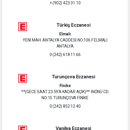
+ (902) 423 31 10
Türkiş Eczanesi
Elmalı
YENİ MAH. ANTALYA CADDESİ.NO:106 F ELMALI
ANTALYA
0 (242) 618 11 66
Turunçova Eczanesi
Finike
**(GECE SAAT 23.59'A KADAR AÇIK)** İNÖNÜ CD.
NO:15 TURUNÇOVA FİNİKE
0 (242) 852 12 40
Vanilya Eczanesi