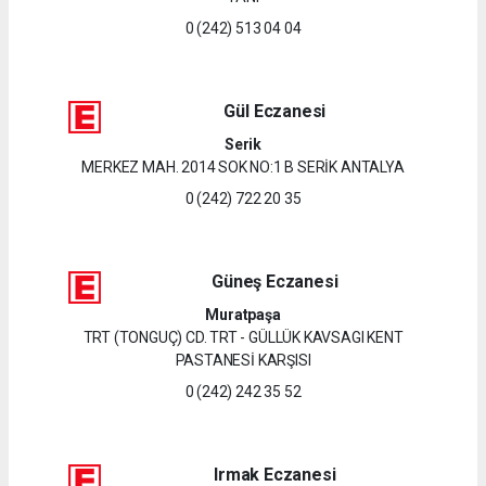
0 (242) 513 04 04
Gül Eczanesi
Serik
MERKEZ MAH. 2014 SOK NO:1 B SERİK ANTALYA
0 (242) 722 20 35
Güneş Eczanesi
Muratpaşa
TRT (TONGUÇ) CD. TRT - GÜLLÜK KAVSAGI KENT
PASTANESİ KARŞISI
0 (242) 242 35 52
Irmak Eczanesi