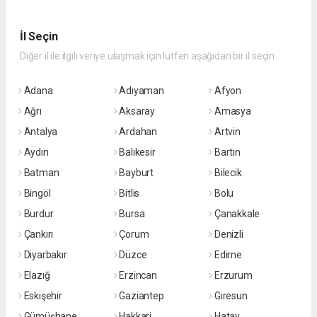
İl Seçin
Diğer il ile ilgili veriye ulaşmak için lütfen aşağıdan bir il seçin
Adana
Adıyaman
Afyon
Ağrı
Aksaray
Amasya
Antalya
Ardahan
Artvin
Aydın
Balıkesir
Bartın
Batman
Bayburt
Bilecik
Bingöl
Bitlis
Bolu
Burdur
Bursa
Çanakkale
Çankırı
Çorum
Denizli
Diyarbakır
Düzce
Edirne
Elazığ
Erzincan
Erzurum
Eskişehir
Gaziantep
Giresun
Gümüşhane
Hakkari
Hatay