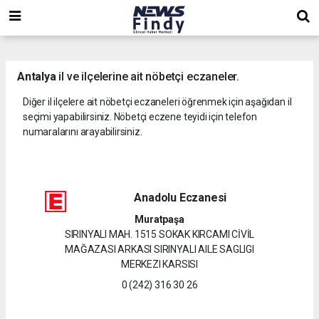
,
,
,
Antalya
il ve ilçelerine ait nöbetçi eczaneler.
Diğer il ilçelere ait nöbetçi eczaneleri öğrenmek için aşağıdan il
seçimi yapabilirsiniz. Nöbetçi eczene teyidi için telefon
numaralarını arayabilirsiniz.
Anadolu Eczanesi
Muratpaşa
SIRINYALI MAH. 1515 SOKAK KIRCAMI CİVİL
MAĞAZASI ARKASI SIRINYALI AILE SAGLIGI
MERKEZI KARSISI
0 (242) 316 30 26