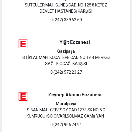
SÜTÇÜLER MAH.GÜNEŞ CAD. NO:125 8 KEPEZ
DEVLET HASTANESİ KARŞISI
0 (242) 339 62 60
Yiğit Eczanesi
Gazipaşa
İSTİKLAL MAH. KOCATEPE CAD. NO:19 B MERKEZ
SAĞLIK OCAĞI KARŞISI
0 (242) 572 23 27
Zeynep Akman Eczanesi
Muratpaşa
SİNAN MAH. CEBESOY CAD.1273 SK.NO:5 C
KUMRUCU İSO CİVARI,SOLMAZ CAMİİ YANI.
0 (242) 966 74 94