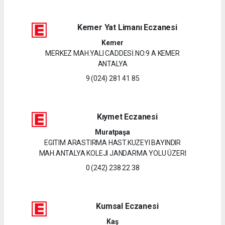
Kemer Yat Limanı Eczanesi
Kemer
MERKEZ MAH.YALI CADDESİ.NO:9 A KEMER
ANTALYA
9 (024) 281 41 85
Kıymet Eczanesi
Muratpaşa
EGITIM ARASTIRMA HAST.KUZEYI BAYINDIR
MAH.ANTALYA KOLEJI JANDARMA YOLU ÜZERI
0 (242) 238 22 38
Kumsal Eczanesi
Kaş