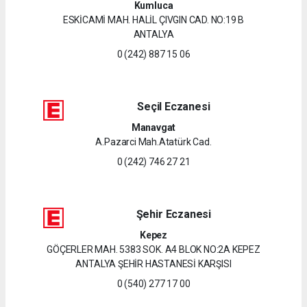
Kumluca
ESKİCAMİ MAH. HALİL ÇIVGIN CAD. NO:19 B
ANTALYA
0 (242) 887 15 06
Seçil Eczanesi
Manavgat
A.Pazarci Mah.Atatürk Cad.
0 (242) 746 27 21
Şehir Eczanesi
Kepez
GÖÇERLER MAH. 5383 SOK. A4 BLOK NO:2A KEPEZ
ANTALYA ŞEHİR HASTANESİ KARŞISI
0 (540) 277 17 00