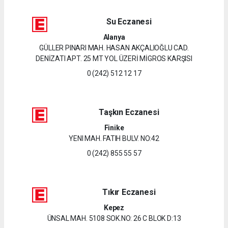
Su Eczanesi
Alanya
GÜLLER PINARI MAH. HASAN AKÇALIOĞLU CAD.
DENİZATI APT. 25 MT YOL ÜZERİ MİGROS KARŞISI
0 (242) 512 12 17
Taşkın Eczanesi
Finike
YENI MAH. FATIH BULV. NO:42
0 (242) 855 55 57
Tıkır Eczanesi
Kepez
ÜNSAL MAH. 5108 SOK.NO: 26 C BLOK D:13