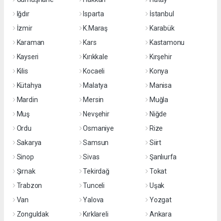
Iğdır
Isparta
İstanbul
İzmir
K.Maraş
Karabük
Karaman
Kars
Kastamonu
Kayseri
Kırıkkale
Kırşehir
Kilis
Kocaeli
Konya
Kütahya
Malatya
Manisa
Mardin
Mersin
Muğla
Muş
Nevşehir
Niğde
Ordu
Osmaniye
Rize
Sakarya
Samsun
Siirt
Sinop
Sivas
Şanlıurfa
Şırnak
Tekirdağ
Tokat
Trabzon
Tunceli
Uşak
Van
Yalova
Yozgat
Zonguldak
Kırklareli
Ankara