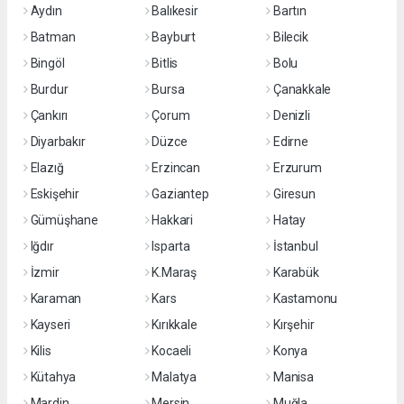
Aydın
Balıkesir
Bartın
Batman
Bayburt
Bilecik
Bingöl
Bitlis
Bolu
Burdur
Bursa
Çanakkale
Çankırı
Çorum
Denizli
Diyarbakır
Düzce
Edirne
Elazığ
Erzincan
Erzurum
Eskişehir
Gaziantep
Giresun
Gümüşhane
Hakkari
Hatay
Iğdır
Isparta
İstanbul
İzmir
K.Maraş
Karabük
Karaman
Kars
Kastamonu
Kayseri
Kırıkkale
Kırşehir
Kilis
Kocaeli
Konya
Kütahya
Malatya
Manisa
Mardin
Mersin
Muğla