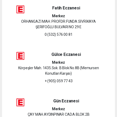
Fatih Eczanesi
Merkez
ORHANGAZİ MAH. PROF.DR.FUNDA SİVRİKAYA
ŞERİFOĞLU BULVARI NO 29 E
0 (532) 576 00 81
Gülce Eczanesi
Merkez
Körpeşler Mah. 1435.Sok. B Blok No.8B (Memursen
Konutları Karşısı)
+ (905) 059 77 43
Gün Eczanesi
Merkez
ÇAY MAH.AYDINPINAR CAD.A BLOK 2B