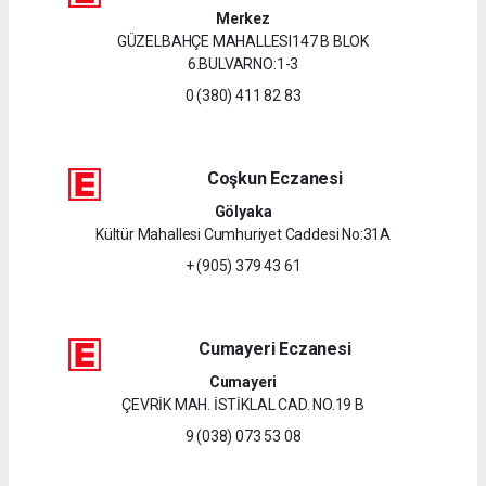
Merkez
GÜZELBAHÇE MAHALLESI147 B BLOK
6.BULVARNO:1-3
0 (380) 411 82 83
Coşkun Eczanesi
Gölyaka
Kültür Mahallesi Cumhuriyet Caddesi No:31A
+ (905) 379 43 61
Cumayeri Eczanesi
Cumayeri
ÇEVRİK MAH. İSTİKLAL CAD. NO.19 B
9 (038) 073 53 08