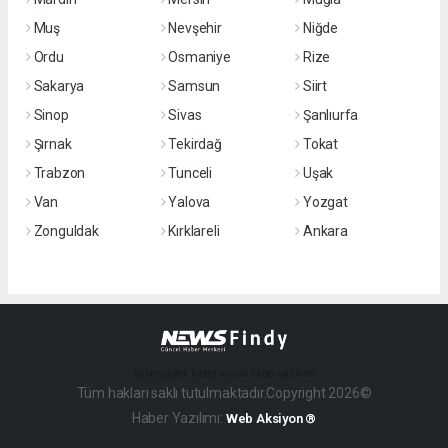
Muş
Nevşehir
Niğde
Ordu
Osmaniye
Rize
Sakarya
Samsun
Siirt
Sinop
Sivas
Şanlıurfa
Şırnak
Tekirdağ
Tokat
Trabzon
Tunceli
Uşak
Van
Yalova
Yozgat
Zonguldak
Kırklareli
Ankara
haber paketi
haber scripti
haber yazılımı
Tüm hakları saklı tutulmaktadır.Copyright 2026©
Haber Yazılımı:
Web Aksiyon ®