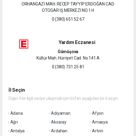
ORHANGAZİ MAH. RECEP TAYYİP ERDOĞAN CAD.
OTOGAR İŞ MERKEZİ NO.1 H
0 (380) 651 52 67
Yardım Eczanesi
Gümüşova
Kültür Mah. Hürriyet Cad. No.141 A
0 (380) 731 25 81
İl Seçin
Diğer il ile ilgili veriye ulaşmak için lütfen aşağıdan bir il seçin
Adana
Adıyaman
Afyon
Ağrı
Aksaray
Amasya
Antalya
Ardahan
Artvin