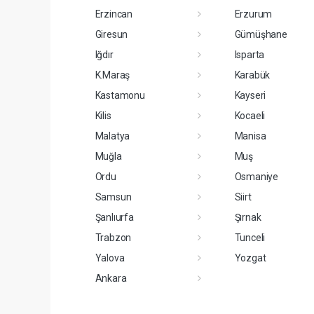
Erzincan
Erzurum
Giresun
Gümüşhane
Iğdır
Isparta
K.Maraş
Karabük
Kastamonu
Kayseri
Kilis
Kocaeli
Malatya
Manisa
Muğla
Muş
Ordu
Osmaniye
Samsun
Siirt
Şanlıurfa
Şırnak
Trabzon
Tunceli
Yalova
Yozgat
Ankara