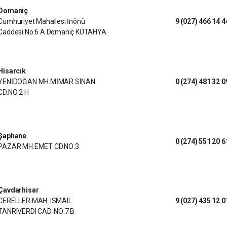
Domaniç
Cumhuriyet Mahallesi İnönü
9 (027) 466 14 4
Caddesi No:6 A Domaniç KÜTAHYA
Hisarcık
YENİDOĞAN MH.MİMAR SİNAN
0 (274) 481 32 0
CD.NO:2 H
Şaphane
0 (274) 551 20 6
PAZAR MH.EMET CD.NO:3
Çavdarhisar
CERELLER MAH. ISMAIL
9 (027) 435 12 0
TANRIVERDI CAD. NO:7 B