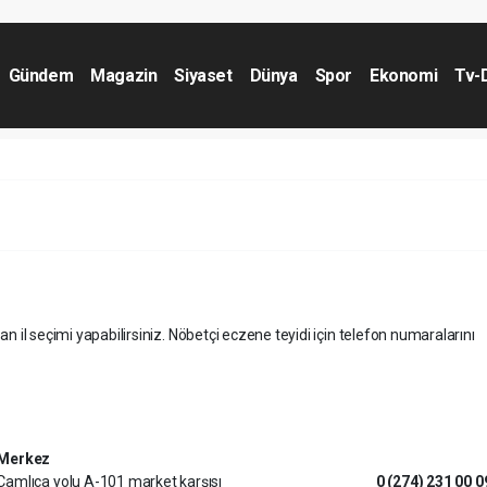
Gündem
Magazin
Siyaset
Dünya
Spor
Ekonomi
Tv-
an il seçimi yapabilirsiniz. Nöbetçi eczene teyidi için telefon numaralarını
Merkez
Çamlıca yolu A-101 market karşısı
0 (274) 231 00 0