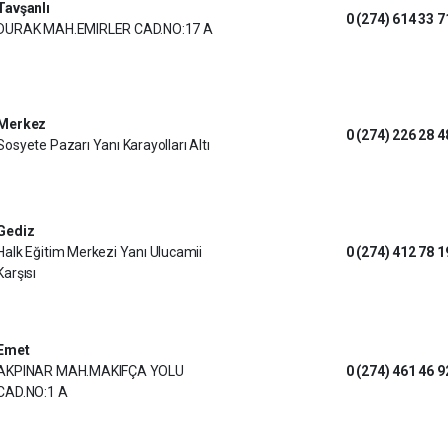
Tavşanlı
0 (274) 614 33 7
DURAK MAH.EMIRLER CAD.NO:17 A
Merkez
0 (274) 226 28 4
Sosyete Pazarı Yanı Karayolları Altı
Gediz
Halk Eğitim Merkezi Yanı Ulucamii
0 (274) 412 78 1
Karşısı
Emet
AKPINAR MAH.MAKIFÇA YOLU
0 (274) 461 46 9
CAD.NO:1 A