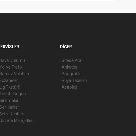
ERVİSLER
DİĞER
Hava Durumu
Sitede Ara
Yol ve Trafik
Anketler
Namaz Vakitleri
Biyografiler
Eczaneler
Rüya Tabirleri
Lig Fikstürü
Astroloji
Tarihte Bugün
Sinemalar
Seri İlanlar
Şehir Rehberi
Gazete Manşetleri