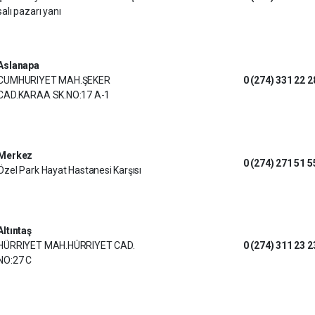
salı pazarı yanı
Aslanapa
CUMHURIYET MAH.ŞEKER
0 (274) 331 22 2
CAD.KARAA SK.NO:17 A-1
Merkez
0 (274) 271 51 5
Özel Park Hayat Hastanesi Karşısı
Altıntaş
HÜRRIYET MAH.HÜRRIYET CAD.
0 (274) 311 23 2
NO:27 C