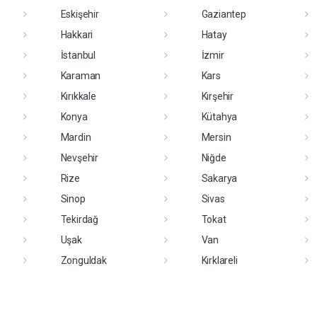
Eskişehir
Gaziantep
Hakkari
Hatay
İstanbul
İzmir
Karaman
Kars
Kırıkkale
Kırşehir
Konya
Kütahya
Mardin
Mersin
Nevşehir
Niğde
Rize
Sakarya
Sinop
Sivas
Tekirdağ
Tokat
Uşak
Van
Zonguldak
Kırklareli