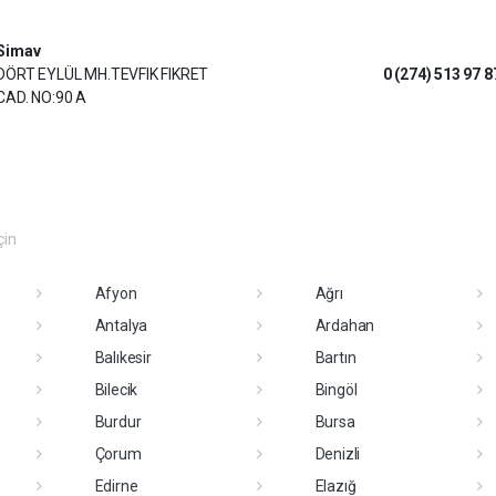
Simav
DÖRT EYLÜL MH.TEVFIK FIKRET
0 (274) 513 97 8
CAD. NO:90 A
çin
Afyon
Ağrı
Antalya
Ardahan
Balıkesir
Bartın
Bilecik
Bingöl
Burdur
Bursa
Çorum
Denizli
Edirne
Elazığ