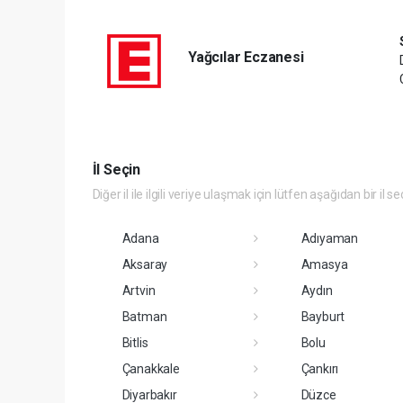
Yağcılar Eczanesi
İl Seçin
Diğer il ile ilgili veriye ulaşmak için lütfen aşağıdan bir il se
Adana
Adıyaman
Aksaray
Amasya
Artvin
Aydın
Batman
Bayburt
Bitlis
Bolu
Çanakkale
Çankırı
Diyarbakır
Düzce