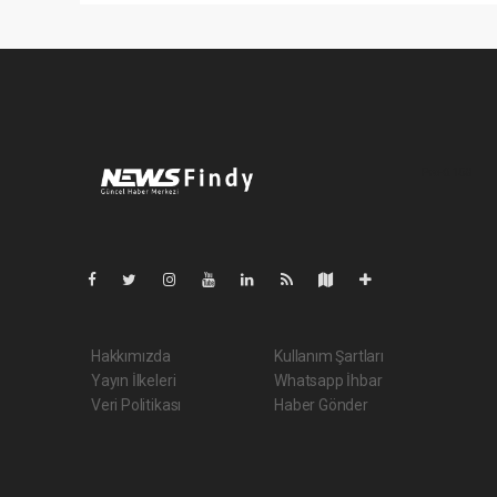
Pro-0.158
Hakkımızda
Kullanım Şartları
Yayın İlkeleri
Whatsapp İhbar
Veri Politikası
Haber Gönder