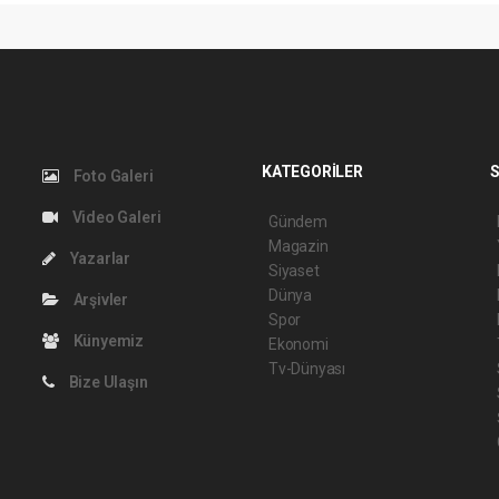
KATEGORİLER
S
Foto Galeri
Video Galeri
Gündem
Magazin
Yazarlar
Siyaset
Dünya
Arşivler
Spor
Künyemiz
Ekonomi
Tv-Dünyası
Bize Ulaşın