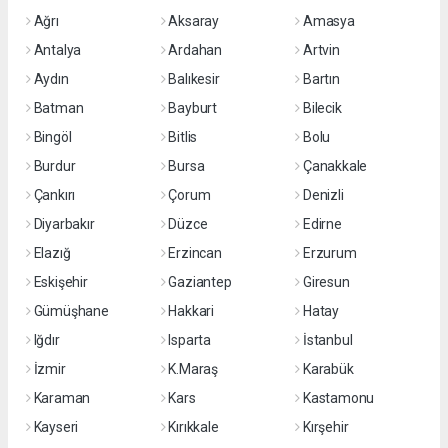
Ağrı
Aksaray
Amasya
Antalya
Ardahan
Artvin
Aydın
Balıkesir
Bartın
Batman
Bayburt
Bilecik
Bingöl
Bitlis
Bolu
Burdur
Bursa
Çanakkale
Çankırı
Çorum
Denizli
Diyarbakır
Düzce
Edirne
Elazığ
Erzincan
Erzurum
Eskişehir
Gaziantep
Giresun
Gümüşhane
Hakkari
Hatay
Iğdır
Isparta
İstanbul
İzmir
K.Maraş
Karabük
Karaman
Kars
Kastamonu
Kayseri
Kırıkkale
Kırşehir