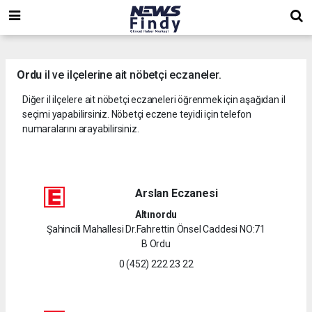
,
,
,
Ordu
il ve ilçelerine ait nöbetçi eczaneler.
Diğer il ilçelere ait nöbetçi eczaneleri öğrenmek için aşağıdan il
seçimi yapabilirsiniz. Nöbetçi eczene teyidi için telefon
numaralarını arayabilirsiniz.
Arslan Eczanesi
Altınordu
Şahincili Mahallesi Dr.Fahrettin Önsel Caddesi NO:71
B Ordu
0 (452) 222 23 22