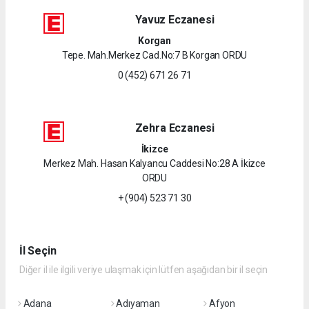
Yavuz Eczanesi
Korgan
Tepe. Mah.Merkez Cad.No:7 B Korgan ORDU
0 (452) 671 26 71
Zehra Eczanesi
İkizce
Merkez Mah. Hasan Kalyancu Caddesi No:28 A İkizce
ORDU
+ (904) 523 71 30
İl Seçin
Diğer il ile ilgili veriye ulaşmak için lütfen aşağıdan bir il seçin
Adana
Adıyaman
Afyon