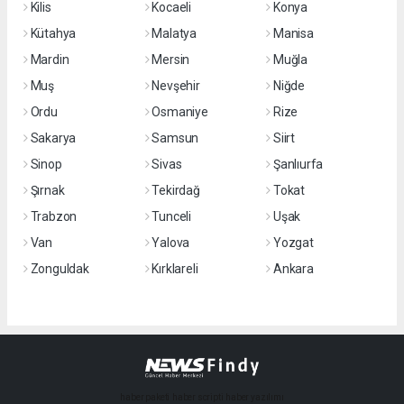
Kilis
Kocaeli
Konya
Kütahya
Malatya
Manisa
Mardin
Mersin
Muğla
Muş
Nevşehir
Niğde
Ordu
Osmaniye
Rize
Sakarya
Samsun
Siirt
Sinop
Sivas
Şanlıurfa
Şırnak
Tekirdağ
Tokat
Trabzon
Tunceli
Uşak
Van
Yalova
Yozgat
Zonguldak
Kırklareli
Ankara
haber paketi
haber scripti
haber yazılımı