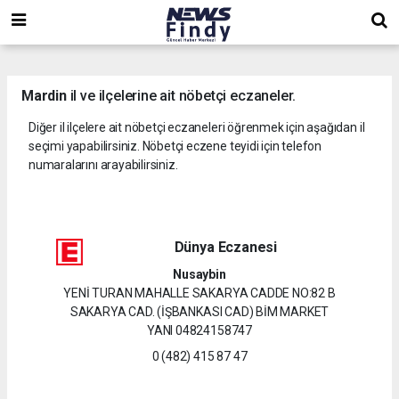
,
,
,
Mardin
il ve ilçelerine ait nöbetçi eczaneler.
Diğer il ilçelere ait nöbetçi eczaneleri öğrenmek için aşağıdan il
seçimi yapabilirsiniz. Nöbetçi eczene teyidi için telefon
numaralarını arayabilirsiniz.
Dünya Eczanesi
Nusaybin
YENİ TURAN MAHALLE SAKARYA CADDE NO:82 B
SAKARYA CAD. (İŞBANKASI CAD) BİM MARKET
YANI 04824158747
0 (482) 415 87 47