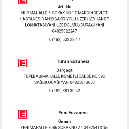
Artuklu
NUR MAHALLE 5. SOKAK NO:1 E MARDİN DEVLET
HASTANESİ YANI D.BAKIR YOLU ÜZERİ ŞEYHAN ET
LOKNATASI YANI İLÇE DOLMUŞ DURAĞI YANI
04825022247
0 (482) 502 22 47
Turan Eczanesi
Dargeçit
TEPEBAŞI MAHALLE KISMETLİ CADDE NO:59D
SAĞLIK OCAĞI YANI 04823813670
0 (482) 381 30 52
Yeni Eczanesi
Ömerli
YENİ MAHALLE 3086 SOKAK NO:2 4 04825413156