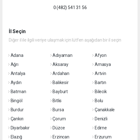
0 (482) 541 31 56
İl Seçin
Diğer il ile ilgili veriye ulaşmak için lütfen aşağıdan bir il seçin
Adana
Adıyaman
Afyon
Ağrı
Aksaray
Amasya
Antalya
Ardahan
Artvin
Aydın
Balıkesir
Bartın
Batman
Bayburt
Bilecik
Bingöl
Bitlis
Bolu
Burdur
Bursa
Çanakkale
Çankırı
Çorum
Denizli
Diyarbakır
Düzce
Edirne
Elazığ
Erzincan
Erzurum