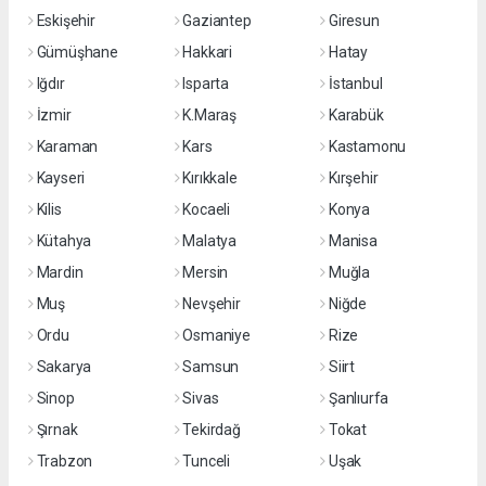
Eskişehir
Gaziantep
Giresun
Gümüşhane
Hakkari
Hatay
Iğdır
Isparta
İstanbul
İzmir
K.Maraş
Karabük
Karaman
Kars
Kastamonu
Kayseri
Kırıkkale
Kırşehir
Kilis
Kocaeli
Konya
Kütahya
Malatya
Manisa
Mardin
Mersin
Muğla
Muş
Nevşehir
Niğde
Ordu
Osmaniye
Rize
Sakarya
Samsun
Siirt
Sinop
Sivas
Şanlıurfa
Şırnak
Tekirdağ
Tokat
Trabzon
Tunceli
Uşak