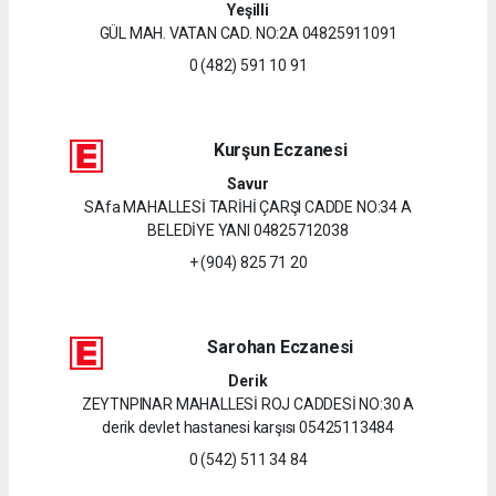
Yeşilli
GÜL MAH. VATAN CAD. NO:2A 04825911091
0 (482) 591 10 91
Kurşun Eczanesi
Savur
SAfa MAHALLESİ TARİHİ ÇARŞI CADDE NO:34 A
BELEDİYE YANI 04825712038
+ (904) 825 71 20
Sarohan Eczanesi
Derik
ZEYTNPINAR MAHALLESİ ROJ CADDESİ NO:30 A
derik devlet hastanesi karşısı 05425113484
0 (542) 511 34 84