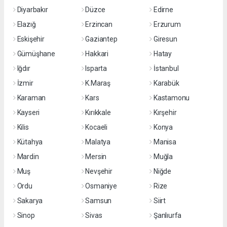
Diyarbakır
Düzce
Edirne
Elazığ
Erzincan
Erzurum
Eskişehir
Gaziantep
Giresun
Gümüşhane
Hakkari
Hatay
Iğdır
Isparta
İstanbul
İzmir
K.Maraş
Karabük
Karaman
Kars
Kastamonu
Kayseri
Kırıkkale
Kırşehir
Kilis
Kocaeli
Konya
Kütahya
Malatya
Manisa
Mardin
Mersin
Muğla
Muş
Nevşehir
Niğde
Ordu
Osmaniye
Rize
Sakarya
Samsun
Siirt
Sinop
Sivas
Şanlıurfa