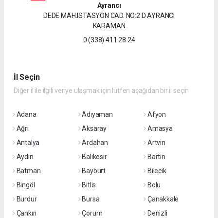
Ayrancı
DEDE MAH.ISTASYON CAD. NO:2 D AYRANCI
KARAMAN
0 (338) 411 28 24
İl Seçin
Diğer il ile ilgili veriye ulaşmak için lütfen aşağıdan bir il seçin
Adana
Adıyaman
Afyon
Ağrı
Aksaray
Amasya
Antalya
Ardahan
Artvin
Aydın
Balıkesir
Bartın
Batman
Bayburt
Bilecik
Bingöl
Bitlis
Bolu
Burdur
Bursa
Çanakkale
Çankırı
Çorum
Denizli