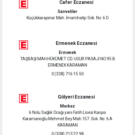
Cafer Eczanesi
Sarıveliler
Küçükkarapınar Mah. İmamhatip Sok. No: 6 D
Ermenek Eczanesi
Ermenek
TAŞBAŞI MAH.HÜKÜMET CD. UGUR PASAJI NO:95 B
ERMENEK KARAMAN
0 (338) 716 15 50
Gölyeri Eczanesi
Merkez
6 Nolu Sağlık Ocağı yanı Fatih Lisesi Karşısı
Karamanoğlu Mehmet Bey Mah.157. Sok. No: 6 A
KARAMAN
0 (338) 213 22 98