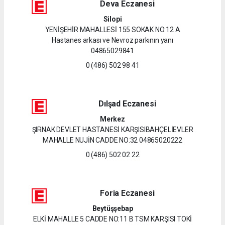
Deva Eczanesi
Silopi
YENİŞEHİR MAHALLESİ 155 SOKAK NO:12 A
Hastanes arkası ve Nevroz parkının yanı
04865029841
0 (486) 502 98 41
Dılşad Eczanesi
Merkez
ŞIRNAK DEVLET HASTANESİ KARŞISIBAHÇELİEVLER
MAHALLE NUJİN CADDE NO:32 04865020222
0 (486) 502 02 22
Foria Eczanesi
Beytüşşebap
ELKİ MAHALLE 5 CADDE NO:11 B TSM KARŞISI TOKİ