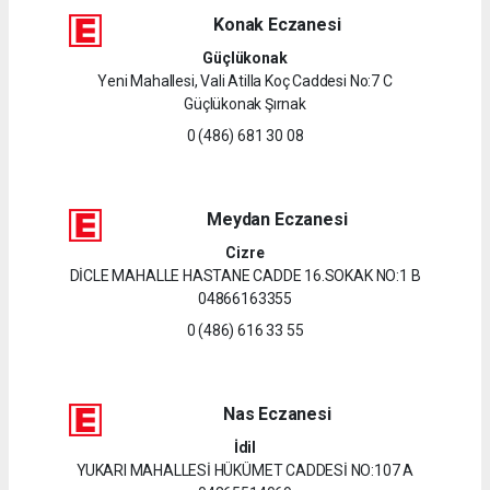
Konak Eczanesi
Güçlükonak
Yeni Mahallesi, Vali Atilla Koç Caddesi No:7 C
Güçlükonak Şırnak
0 (486) 681 30 08
Meydan Eczanesi
Cizre
DİCLE MAHALLE HASTANE CADDE 16.SOKAK NO:1 B
04866163355
0 (486) 616 33 55
Nas Eczanesi
İdil
YUKARI MAHALLESİ HÜKÜMET CADDESİ NO:107 A