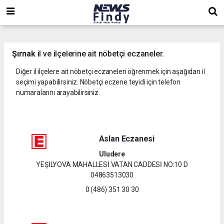
,
,
,
Şırnak
il ve ilçelerine ait nöbetçi eczaneler.
Diğer il ilçelere ait nöbetçi eczaneleri öğrenmek için aşağıdan il
seçimi yapabilirsiniz. Nöbetçi eczene teyidi için telefon
numaralarını arayabilirsiniz.
Aslan Eczanesi
Uludere
YEŞİLYOVA MAHALLESİ VATAN CADDESİ NO:10 D
04863513030
0 (486) 351 30 30