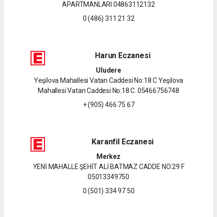
APARTMANLARI 04863112132
0 (486) 311 21 32
Harun Eczanesi
Uludere
Yeşilova Mahallesi Vatan Caddesi No:18 C Yeşilova
Mahallesi Vatan Caddesi No:18 C. 05466756748
+ (905) 466 75 67
Karanfil Eczanesi
Merkez
YENİ MAHALLE ŞEHİT ALİ BATMAZ CADDE NO:29 F
05013349750
0 (501) 334 97 50