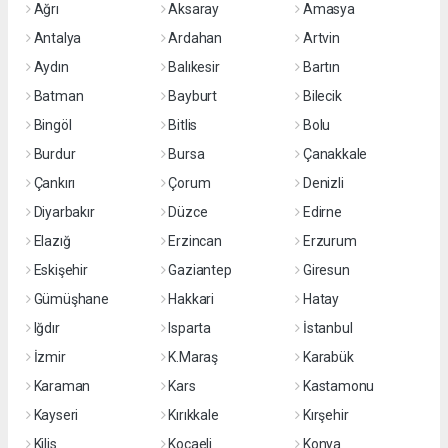
Ağrı
Aksaray
Amasya
Antalya
Ardahan
Artvin
Aydın
Balıkesir
Bartın
Batman
Bayburt
Bilecik
Bingöl
Bitlis
Bolu
Burdur
Bursa
Çanakkale
Çankırı
Çorum
Denizli
Diyarbakır
Düzce
Edirne
Elazığ
Erzincan
Erzurum
Eskişehir
Gaziantep
Giresun
Gümüşhane
Hakkari
Hatay
Iğdır
Isparta
İstanbul
İzmir
K.Maraş
Karabük
Karaman
Kars
Kastamonu
Kayseri
Kırıkkale
Kırşehir
Kilis
Kocaeli
Konya