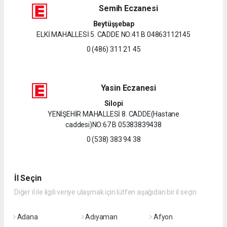
Semih Eczanesi
Beytüşşebap
ELKİ MAHALLESİ 5. CADDE NO:41 B 04863112145
0 (486) 311 21 45
Yasin Eczanesi
Silopi
YENİŞEHİR MAHALLESİ 8. CADDE(Hastane
caddesi)NO:67 B 05383839438
0 (538) 383 94 38
İl Seçin
Diğer il ile ilgili veriye ulaşmak için lütfen aşağıdan bir il seçin
Adana
Adıyaman
Afyon