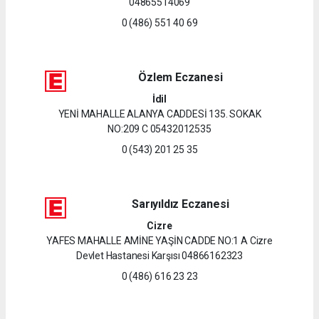
04865514069
0 (486) 551 40 69
Özlem Eczanesi
İdil
YENİ MAHALLE ALANYA CADDESİ 135. SOKAK
NO:209 C 05432012535
0 (543) 201 25 35
Sarıyıldız Eczanesi
Cizre
YAFES MAHALLE AMİNE YAŞİN CADDE NO:1 A Cizre
Devlet Hastanesi Karşısı 04866162323
0 (486) 616 23 23