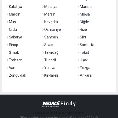
Kütahya
Malatya
Manisa
Mardin
Mersin
Muğla
Muş
Nevşehir
Niğde
Ordu
Osmaniye
Rize
Sakarya
Samsun
Siirt
Sinop
Sivas
Şanlıurfa
Şırnak
Tekirdağ
Tokat
Trabzon
Tunceli
Uşak
Van
Yalova
Yozgat
Zonguldak
Kırklareli
Ankara
haber paketi
haber scripti
haber yazılımı
Tüm hakları saklı tutulmaktadır.Copyright 2026©