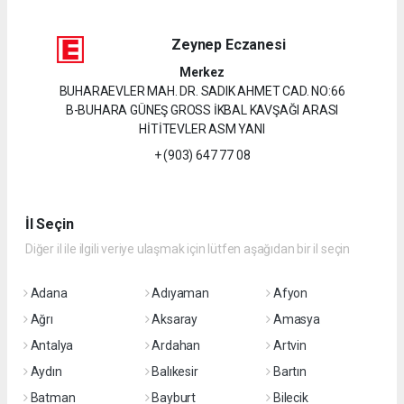
Zeynep Eczanesi
Merkez
BUHARAEVLER MAH. DR. SADIK AHMET CAD. NO:66
B-BUHARA GÜNEŞ GROSS İKBAL KAVŞAĞI ARASI
HİTİTEVLER ASM YANI
+ (903) 647 77 08
İl Seçin
Diğer il ile ilgili veriye ulaşmak için lütfen aşağıdan bir il seçin
Adana
Adıyaman
Afyon
Ağrı
Aksaray
Amasya
Antalya
Ardahan
Artvin
Aydın
Balıkesir
Bartın
Batman
Bayburt
Bilecik