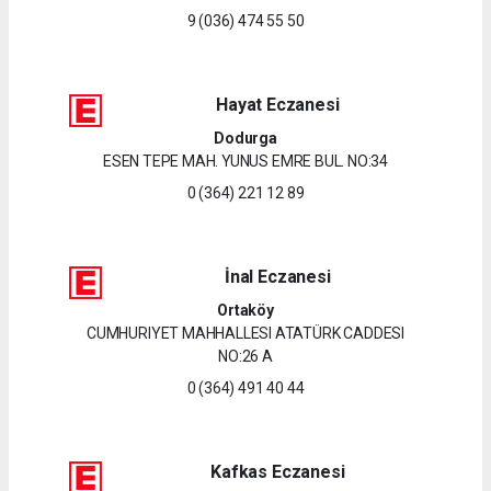
9 (036) 474 55 50
Hayat Eczanesi
Dodurga
ESEN TEPE MAH. YUNUS EMRE BUL. NO:34
0 (364) 221 12 89
İnal Eczanesi
Ortaköy
CUMHURIYET MAHHALLESI ATATÜRK CADDESI
NO:26 A
0 (364) 491 40 44
Kafkas Eczanesi