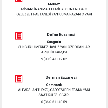
Merkez
MİMARSİNAN MAH. CEMİLBEY CAD. NO:76 C
ÖZLEZZET PASTANESİ YANI CUMA PAZARI CİVARI
Defne Eczanesi
Sungurlu
SUNGURLU MERKEZ HAVUZ YANI ÖZDOĞANLAR
ARÇELİK KARŞISI
9 (036) 431 12 02
Derman Eczanesi
Osmancık
ALPARSLAN TÜRKEŞ CADDESİ DENİZBANK YANI
SAAT KULESİ CİVARI
0 (364) 611 40 59