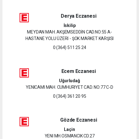
Derya Eczanesi
İskilip
MEYDAN MAH. AKŞEMSEDDİN CAD.NO:55 A-
HASTANE YOLU ÜZERİ - ŞOK MARKET KARŞISI
0 (364) 511 25 24
Ecem Eczanesi
Uğurludağ
YENICAMI MAH. CUMHURIYET CAD. NO:77 C-D
0 (364) 361 20 95
Gözde Eczanesi
Laçin
YENI MH.OSMANCIK CD.27