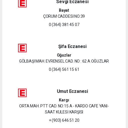
Sevgi Eczanesi
Bayat
ÇORUM CADDESI NO:39
0 (364) 381 45 07
Şifa Eczanesi
Oğuzlar
GÖLBAŞI MAH. EVRENSEL CAD. NO : 62 A OĞUZLAR
0 (364) 561 15 61
Umut Eczanesi
Kargı
ORTA MAH. PTT CAD. NO:15 A - KARDO CAFE YANI-
SAAT KULESİ KARŞISI
+ (903) 646 51 20