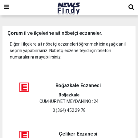
,
,
,
Çorum
il ve ilçelerine ait nöbetçi eczaneler.
Diğer il ilçelere ait nöbetçi eczaneleri öğrenmek için aşağıdan il
seçimi yapabilirsiniz. Nöbetçi eczene teyidi için telefon
numaralarını arayabilirsiniz.
Boğazkale Eczanesi
Boğazkale
CUMHURİYET MEYDANI NO : 24
0 (364) 452 29 78
Çeliker Eczanesi