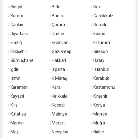
Bingöl
Bitlis
Bolu
Burdur
Bursa
Çanakkale
Çankırı
Çorum
Denizli
Diyarbakır
Düzce
Edirne
Elazığ
Erzincan
Erzurum
Eskişehir
Gaziantep
Giresun
Gümüşhane
Hakkari
Hatay
Iğdır
Isparta
İstanbul
İzmir
K.Maraş
Karabük
Karaman
Kars
Kastamonu
Kayseri
Kırıkkale
Kırşehir
Kilis
Kocaeli
Konya
Kütahya
Malatya
Manisa
Mardin
Mersin
Muğla
Muş
Nevşehir
Niğde