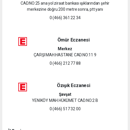
CAD.NO:25 ana yol ziraat bankası ışıklarından şehir
merkezine doğru 200 metre sonra, ptt yanı
0 (466) 361 22 34
Ömür Eczanesi
Merkez
ÇARŞI MAH.HASTANE CAD.NO:11 9
0 (466) 212 77 88
Özışık Eczanesi
Şavşat
YENİKÖY MAH.HÜKÜMET CAD.NO:2 B
0 (466) 517 32 00