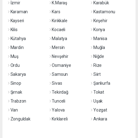
İzmir
K.Maraş
Karabük
Karaman
Kars
Kastamonu
Kayseri
Kırıkkale
Kırşehir
Kilis
Kocaeli
Konya
Kütahya
Malatya
Manisa
Mardin
Mersin
Muğla
Muş
Nevşehir
Niğde
Ordu
Osmaniye
Rize
Sakarya
Samsun
Siirt
Sinop
Sivas
Şanlıurfa
Şırnak
Tekirdağ
Tokat
Trabzon
Tunceli
Uşak
Van
Yalova
Yozgat
Zonguldak
Kırklareli
Ankara