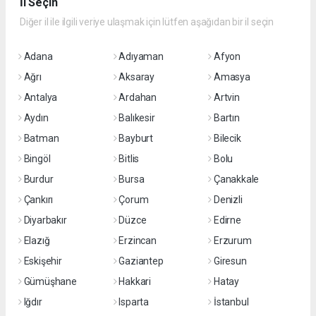
İl Seçin
Diğer il ile ilgili veriye ulaşmak için lütfen aşağıdan bir il seçin
Adana
Adıyaman
Afyon
Ağrı
Aksaray
Amasya
Antalya
Ardahan
Artvin
Aydın
Balıkesir
Bartın
Batman
Bayburt
Bilecik
Bingöl
Bitlis
Bolu
Burdur
Bursa
Çanakkale
Çankırı
Çorum
Denizli
Diyarbakır
Düzce
Edirne
Elazığ
Erzincan
Erzurum
Eskişehir
Gaziantep
Giresun
Gümüşhane
Hakkari
Hatay
Iğdır
Isparta
İstanbul