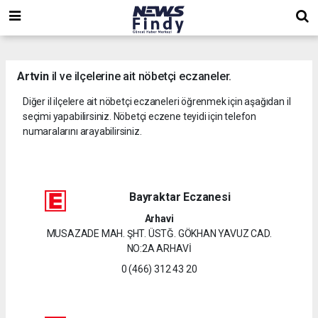
,
,
,
Artvin
il ve ilçelerine ait nöbetçi eczaneler.
Diğer il ilçelere ait nöbetçi eczaneleri öğrenmek için aşağıdan il
seçimi yapabilirsiniz. Nöbetçi eczene teyidi için telefon
numaralarını arayabilirsiniz.
Bayraktar Eczanesi
Arhavi
MUSAZADE MAH. ŞHT. ÜSTĞ. GÖKHAN YAVUZ CAD.
NO:2A ARHAVİ
0 (466) 312 43 20