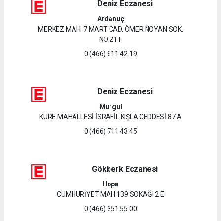
Deniz Eczanesi
Ardanuç
MERKEZ MAH. 7 MART CAD. ÖMER NOYAN SOK.
NO:21 F
0 (466) 611 42 19
Deniz Eczanesi
Murgul
KÜRE MAHALLESİ İSRAFİL KIŞLA CEDDESİ 87 A
0 (466) 711 43 45
Gökberk Eczanesi
Hopa
CUMHURİYET MAH.139 SOKAĞI 2 E
0 (466) 351 55 00