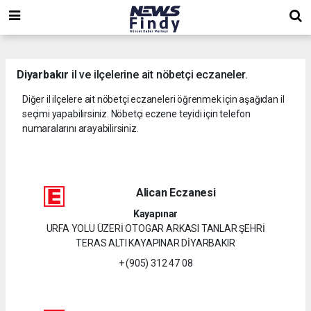
,
,
,
Diyarbakır
il ve ilçelerine ait nöbetçi eczaneler.
Diğer il ilçelere ait nöbetçi eczaneleri öğrenmek için aşağıdan il
seçimi yapabilirsiniz. Nöbetçi eczene teyidi için telefon
numaralarını arayabilirsiniz.
Alican Eczanesi
Kayapınar
URFA YOLU ÜZERİ OTOGAR ARKASI TANLAR ŞEHRİ
TERAS ALTI KAYAPINAR DİYARBAKIR
+ (905) 312 47 08