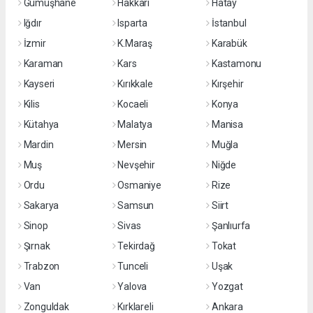
Gümüşhane
Hakkari
Hatay
Iğdır
Isparta
İstanbul
İzmir
K.Maraş
Karabük
Karaman
Kars
Kastamonu
Kayseri
Kırıkkale
Kırşehir
Kilis
Kocaeli
Konya
Kütahya
Malatya
Manisa
Mardin
Mersin
Muğla
Muş
Nevşehir
Niğde
Ordu
Osmaniye
Rize
Sakarya
Samsun
Siirt
Sinop
Sivas
Şanlıurfa
Şırnak
Tekirdağ
Tokat
Trabzon
Tunceli
Uşak
Van
Yalova
Yozgat
Zonguldak
Kırklareli
Ankara