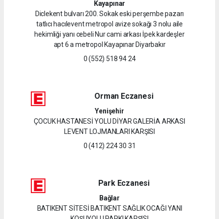
Kayapınar
Diclekent bulvarı 200. Sokak eski perşembe pazarı
tatlıcı hacılevent metropol avize sokağı 3 nolu aile
hekimliği yanı cebeli Nur cami arkası İpek kardeşler
apt 6 a metropol Kayapınar Diyarbakır
0 (552) 518 94 24
Orman Eczanesi
Yenişehir
ÇOCUK HASTANESİ YOLU DİYAR GALERİA ARKASI
LEVENT LOJMANLARI KARŞISI
0 (412) 224 30 31
Park Eczanesi
Bağlar
BATIKENT SİTESİ BATIKENT SAĞLIK OCAĞI YANI
KOŞUYOLU PARKI KARŞISI