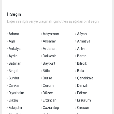
İl Seçin
Diğer il ile ilgili veriye ulaşmak için lütfen aşağıdan bir il seçin
Adana
Adıyaman
Afyon
Ağrı
Aksaray
Amasya
Antalya
Ardahan
Artvin
Aydın
Balıkesir
Bartın
Batman
Bayburt
Bilecik
Bingöl
Bitlis
Bolu
Burdur
Bursa
Çanakkale
Çankırı
Çorum
Denizli
Diyarbakır
Düzce
Edirne
Elazığ
Erzincan
Erzurum
Eskişehir
Gaziantep
Giresun