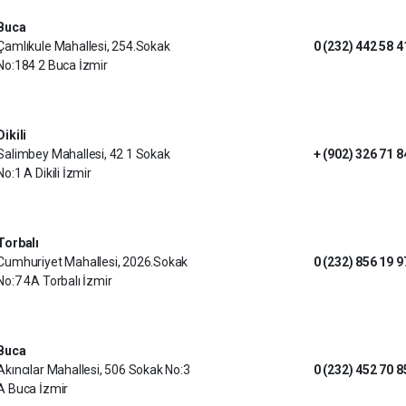
Buca
Çamlıkule Mahallesi, 254.Sokak
0 (232) 442 58 4
No:184 2 Buca İzmir
Dikili
Salimbey Mahallesi, 42 1 Sokak
+ (902) 326 71 8
No:1 A Dikili İzmir
Torbalı
Cumhuriyet Mahallesi, 2026.Sokak
0 (232) 856 19 9
No:7 4A Torbalı İzmir
Buca
Akıncılar Mahallesi, 506 Sokak No:3
0 (232) 452 70 8
A Buca İzmir