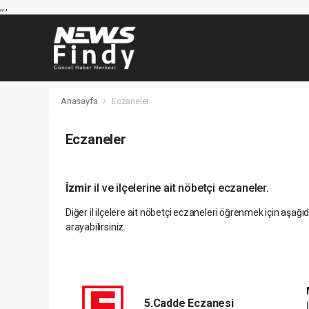
,
,
,
Anasayfa
Eczaneler
Eczaneler
İzmir
il ve ilçelerine ait nöbetçi eczaneler.
Diğer il ilçelere ait nöbetçi eczaneleri öğrenmek için aşağıd
arayabilirsiniz.
5.Cadde Eczanesi