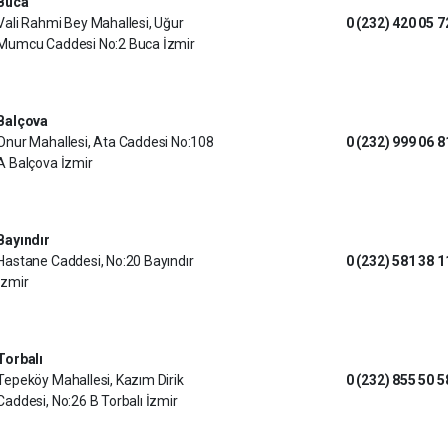
Buca
Vali Rahmi Bey Mahallesi, Uğur
0 (232) 420 05 7
Mumcu Caddesi No:2 Buca İzmir
Balçova
Onur Mahallesi, Ata Caddesi No:108
0 (232) 999 06 8
A Balçova İzmir
Bayındır
Hastane Caddesi, No:20 Bayındır
0 (232) 581 38 1
İzmir
Torbalı
Tepeköy Mahallesi, Kazım Dirik
0 (232) 855 50 5
Caddesi, No:26 B Torbalı İzmir