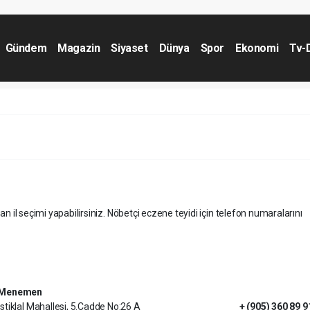
Gündem
Magazin
Siyaset
Dünya
Spor
Ekonomi
Tv-
an il seçimi yapabilirsiniz. Nöbetçi eczene teyidi için telefon numaralarını
Menemen
İstiklal Mahallesi, 5.Cadde No:26 A
+ (905) 360 89 9