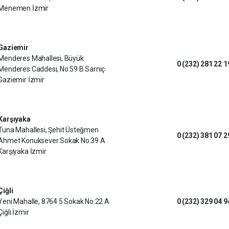
Menemen İzmir
Gaziemir
Menderes Mahallesi, Büyük
0 (232) 281 22 1
Menderes Caddesi, No:59 B Sarnıç
Gaziemir İzmir
Karşıyaka
Tuna Mahallesi, Şehit Üsteğmen
0 (232) 381 07 2
Ahmet Konuksever Sokak No:39 A
Karşıyaka İzmir
Çiğli
Yeni Mahalle, 8764 5 Sokak No:22 A
0 (232) 329 04 9
Çiğli İzmir