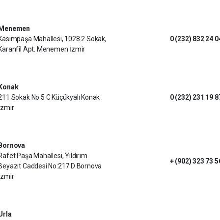
Menemen
Kasımpaşa Mahallesi, 1028 2 Sokak,
0 (232) 832 24 0
Karanfil Apt. Menemen İzmir
Konak
211 Sokak No:5 C Küçükyalı Konak
0 (232) 231 19 8
İzmir
Bornova
Rafet Paşa Mahallesi, Yıldırım
+ (902) 323 73 5
Beyazıt Caddesi No:217 D Bornova
İzmir
Urla