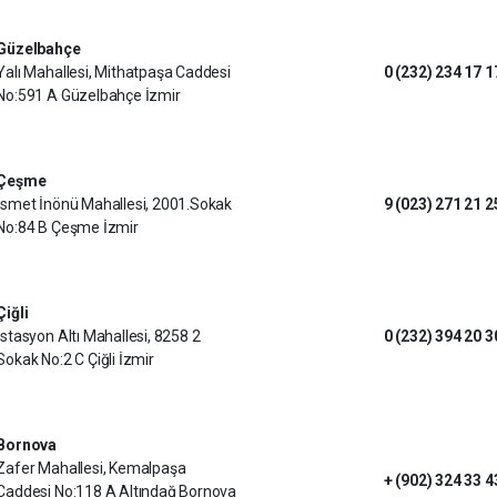
Güzelbahçe
Yalı Mahallesi, Mithatpaşa Caddesi
0 (232) 234 17 1
No:591 A Güzelbahçe İzmir
Çeşme
İsmet İnönü Mahallesi, 2001.Sokak
9 (023) 271 21 2
No:84 B Çeşme İzmir
Çiğli
İstasyon Altı Mahallesi, 8258 2
0 (232) 394 20 3
Sokak No:2 C Çiğli İzmir
Bornova
Zafer Mahallesi, Kemalpaşa
+ (902) 324 33 4
Caddesi No:118 A Altındağ Bornova