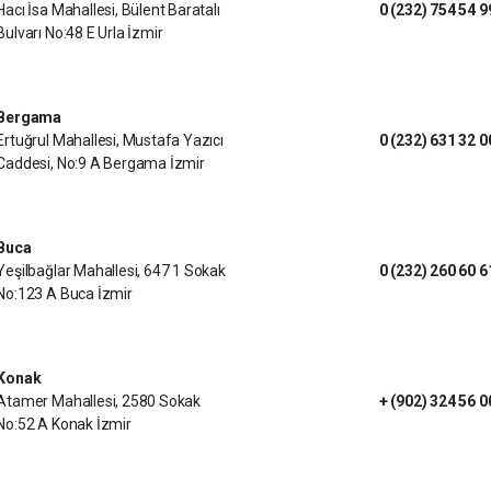
Hacı İsa Mahallesi, Bülent Baratalı
0 (232) 754 54 9
Bulvarı No:48 E Urla İzmir
Bergama
Ertuğrul Mahallesi, Mustafa Yazıcı
0 (232) 631 32 0
Caddesi, No:9 A Bergama İzmir
Buca
Yeşilbağlar Mahallesi, 647 1 Sokak
0 (232) 260 60 6
No:123 A Buca İzmir
Konak
Atamer Mahallesi, 2580 Sokak
+ (902) 324 56 0
No:52 A Konak İzmir