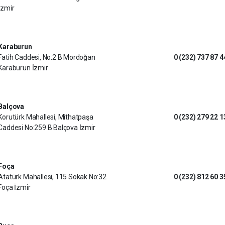
İzmir
Karaburun
Fatih Caddesi, No:2 B Mordoğan
0 (232) 737 87 4
Karaburun İzmir
Balçova
Korutürk Mahallesi, Mithatpaşa
0 (232) 279 22 1
Caddesi No:259 B Balçova İzmir
Foça
Atatürk Mahallesi, 115 Sokak No:32
0 (232) 812 60 3
Foça İzmir