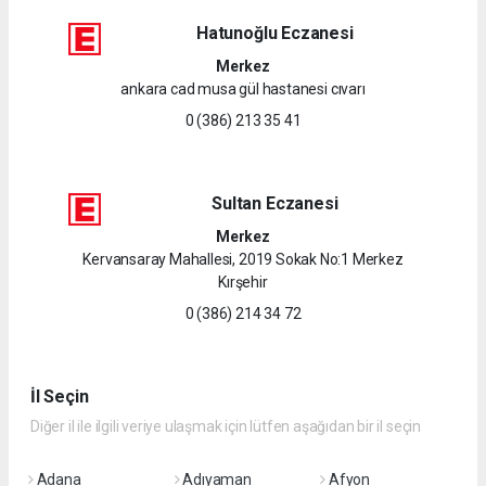
Hatunoğlu Eczanesi
Merkez
ankara cad musa gül hastanesi cıvarı
0 (386) 213 35 41
Sultan Eczanesi
Merkez
Kervansaray Mahallesi, 2019 Sokak No:1 Merkez
Kırşehir
0 (386) 214 34 72
İl Seçin
Diğer il ile ilgili veriye ulaşmak için lütfen aşağıdan bir il seçin
Adana
Adıyaman
Afyon