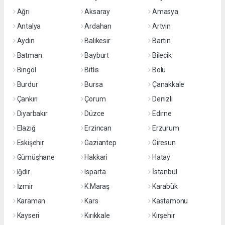
Ağrı
Aksaray
Amasya
Antalya
Ardahan
Artvin
Aydın
Balıkesir
Bartın
Batman
Bayburt
Bilecik
Bingöl
Bitlis
Bolu
Burdur
Bursa
Çanakkale
Çankırı
Çorum
Denizli
Diyarbakır
Düzce
Edirne
Elazığ
Erzincan
Erzurum
Eskişehir
Gaziantep
Giresun
Gümüşhane
Hakkari
Hatay
Iğdır
Isparta
İstanbul
İzmir
K.Maraş
Karabük
Karaman
Kars
Kastamonu
Kayseri
Kırıkkale
Kırşehir