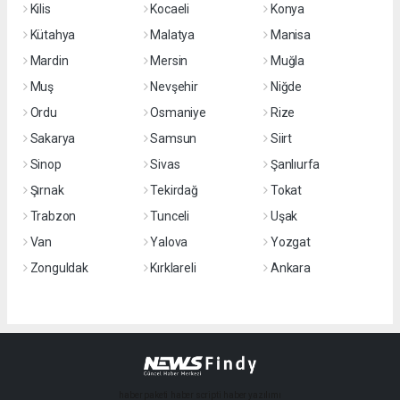
Kilis
Kocaeli
Konya
Kütahya
Malatya
Manisa
Mardin
Mersin
Muğla
Muş
Nevşehir
Niğde
Ordu
Osmaniye
Rize
Sakarya
Samsun
Siirt
Sinop
Sivas
Şanlıurfa
Şırnak
Tekirdağ
Tokat
Trabzon
Tunceli
Uşak
Van
Yalova
Yozgat
Zonguldak
Kırklareli
Ankara
haber paketi
haber scripti
haber yazılımı