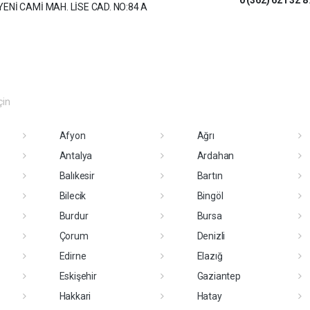
YENİ CAMİ MAH. LİSE CAD. NO:84 A
çin
Afyon
Ağrı
Antalya
Ardahan
Balıkesir
Bartın
Bilecik
Bingöl
Burdur
Bursa
Çorum
Denizli
Edirne
Elazığ
Eskişehir
Gaziantep
Hakkari
Hatay