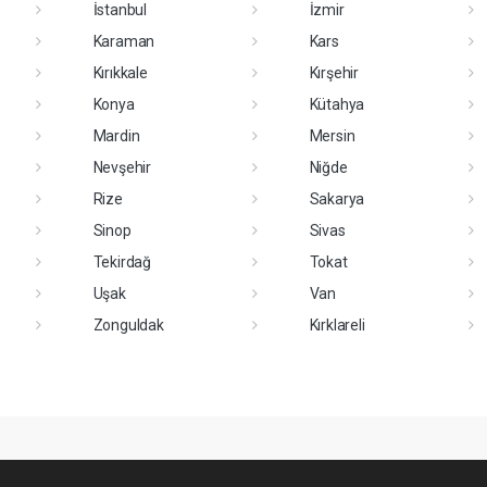
İstanbul
İzmir
Karaman
Kars
Kırıkkale
Kırşehir
Konya
Kütahya
Mardin
Mersin
Nevşehir
Niğde
Rize
Sakarya
Sinop
Sivas
Tekirdağ
Tokat
Uşak
Van
Zonguldak
Kırklareli