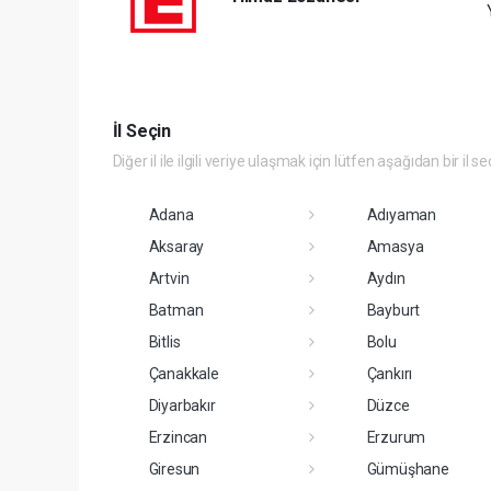
İl Seçin
Diğer il ile ilgili veriye ulaşmak için lütfen aşağıdan bir il se
Adana
Adıyaman
Aksaray
Amasya
Artvin
Aydın
Batman
Bayburt
Bitlis
Bolu
Çanakkale
Çankırı
Diyarbakır
Düzce
Erzincan
Erzurum
Giresun
Gümüşhane