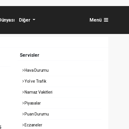
Dünyası
Diğer
Menü
Servisler
Hava Durumu
Yol ve Trafik
Namaz Vakitleri
Piyasalar
Puan Durumu
Eczaneler
5