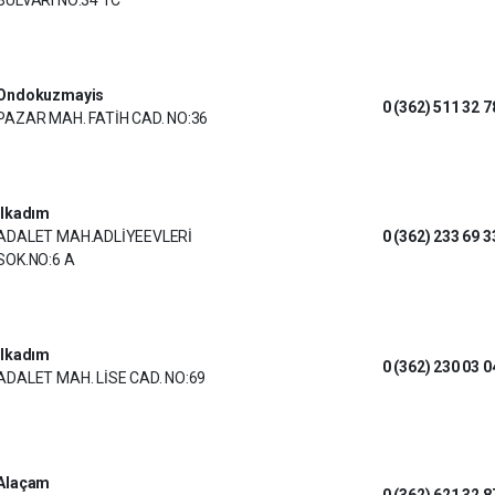
BULVARI NO:34 1C
Ondokuzmayis
0 (362) 511 32 7
PAZAR MAH. FATİH CAD. NO:36
İlkadım
ADALET MAH.ADLİYEEVLERİ
0 (362) 233 69 3
SOK.NO:6 A
İlkadım
0 (362) 230 03 0
ADALET MAH. LİSE CAD. NO:69
Alaçam
0 (362) 621 32 8