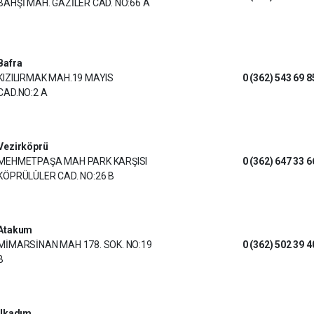
BAHŞİ MAH. GAZİLER CAD. NO:66 A
Bafra
KIZILIRMAK MAH.19 MAYIS
0 (362) 543 69 8
CAD.NO:2 A
Vezirköprü
MEHMETPAŞA MAH PARK KARŞISI
0 (362) 647 33 6
KÖPRÜLÜLER CAD. NO:26 B
Atakum
MİMARSİNAN MAH 178. SOK. NO:19
0 (362) 502 39 4
B
İlkadım