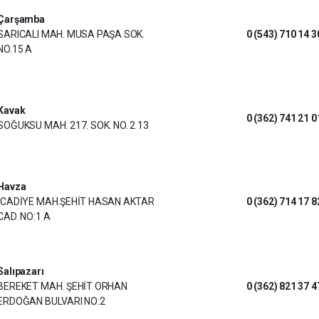
Çarşamba
SARICALI MAH. MUSA PAŞA SOK.
0 (543) 710 14 3
NO.15 A
Kavak
0 (362) 741 21 0
SOĞUKSU MAH. 217. SOK. NO. 2 13
Havza
İCADİYE MAH.ŞEHİT HASAN AKTAR
0 (362) 714 17 8
CAD. NO:1 A
Salıpazarı
BEREKET MAH. ŞEHİT ORHAN
0 (362) 821 37 4
ERDOĞAN BULVARI NO:2