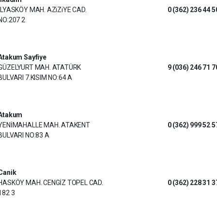
İLYASKÖY MAH. AZiZiYE CAD.
0 (362) 236 44 5
NO:207 2
Atakum Sayfiye
GÜZELYURT MAH. ATATÜRK
9 (036) 246 71 7
BULVARI 7.KISIM NO:64 A
Atakum
YENİMAHALLE MAH. ATAKENT
0 (362) 999 52 5
BULVARI NO:83 A
Canik
HASKÖY MAH. CENGİZ TOPEL CAD.
0 (362) 228 31 3
182 3