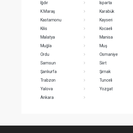
Iğdır
Isparta
K.Maraş
Karabük
Kastamonu
Kayseri
Kilis
Kocaeli
Malatya
Manisa
Muğla
Muş
Ordu
Osmaniye
Samsun
Siirt
Şanlıurfa
Şırnak
Trabzon
Tunceli
Yalova
Yozgat
Ankara