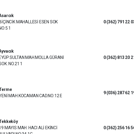
Asarcık
BİÇİNCİK MAHALLESİ ESEN SOK
0 (362) 791 22 0
NO:5 1
Ayvacık
EYÜP SULTAN MAH.MOLLA GÜRANİ
0 (362) 813 20 2
SOK. NO.21 1
Terme
9 (036) 287 62 1
YENİ MAH.KOCAMAN CAD.NO:12 E
Tekkeköy
19 MAYIS MAH. HACI ALİ EKİNCİ
0 (362) 256 16 5