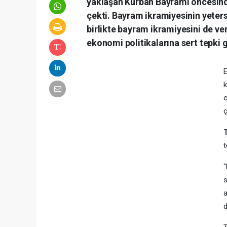
yaklaşan Kurban Bayramı öncesind
çekti. Bayram ikramiyesinin yetersi
birlikte bayram ikramiyesini de ver
ekonomi politikalarına sert tepki 
E
k
o
ç
t
“
s
a
d