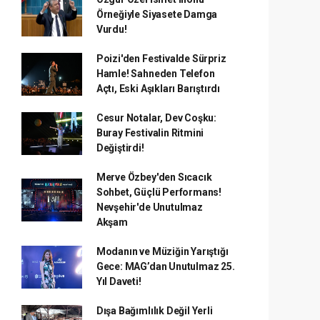
Örneğiyle Siyasete Damga
Vurdu!
Poizi'den Festivalde Sürpriz
Hamle! Sahneden Telefon
Açtı, Eski Aşıkları Barıştırdı
Cesur Notalar, Dev Coşku:
Buray Festivalin Ritmini
Değiştirdi!
Merve Özbey'den Sıcacık
Sohbet, Güçlü Performans!
Nevşehir'de Unutulmaz
Akşam
Modanın ve Müziğin Yarıştığı
Gece: MAG’dan Unutulmaz 25.
Yıl Daveti!
Dışa Bağımlılık Değil Yerli