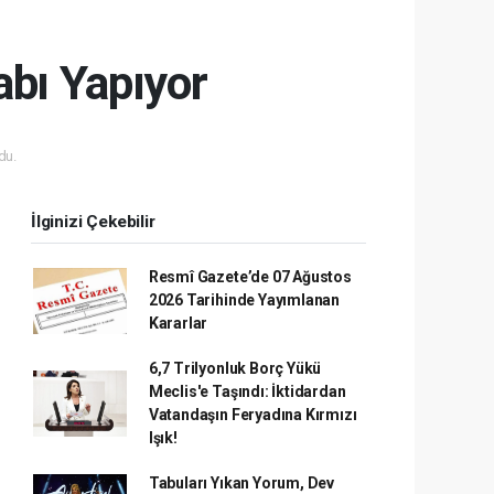
bı Yapıyor
du.
İlginizi Çekebilir
Resmî Gazete’de 07 Ağustos
2026 Tarihinde Yayımlanan
Kararlar
6,7 Trilyonluk Borç Yükü
Meclis'e Taşındı: İktidardan
Vatandaşın Feryadına Kırmızı
Işık!
Tabuları Yıkan Yorum, Dev