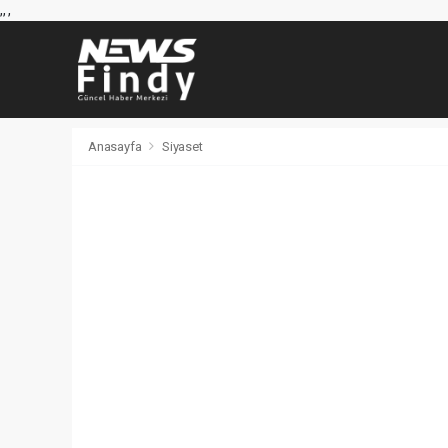
,
,
,
Anasayfa
Siyaset