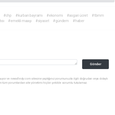
#chp
#kurban bayramı
#ekonomi
#asgari ücret
#tbmm
ısı
#emekli maaşı
#siyaset
#gündem
#haber
Gönder
uyor ve newsfindy.com sitesine yaptığınız yorumunuzla ilgili doğrudan veya dolaylı
n tüm yorumlardan site yönetimi hiçbir şekilde sorumlu tutulamaz.