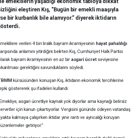
e emeklilerin yaşadığı ekonomik tabloya dikkat
zliğini eleştiren Kış, “Bugün bir emekli maaşıyla
se bir kurbanlık bile alamıyor.” diyerek iktidarın
gösterdi.
meklilere verilen 4 bin liralık bayram ikramiyesinin
hayat pahalılığı
arşısında anlamını yitirdiğini belirten Kış, Cumhuriyet Halk Partisi
larak bayram ikramiyesinin en az bir
asgari ücret
seviyesine
ıkarılması gerektiğini savunduklarını söyledi.
TBMM
kürsüsünden konuşan Kış, iktidarın ekonomik tercihlerine
epki göstererek şu ifadeleri kullandı:
Emekliye, asgari ücretliye kaynak yok diyorlar ama kaynağı belirsiz
ervetler için kanun çıkartıyorlar. Vergisini gününde ödeyen vatandaş
yakta kalmaya çalışırken iktidar yine rantı ve ayrıcalığı koruyan
üzenlemeler getiriyor.”