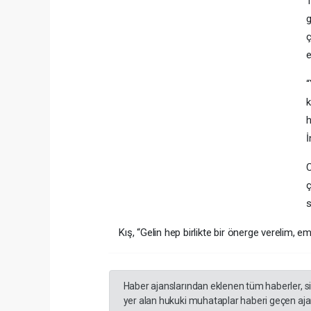
T
g
ç
e
“
k
h
İ
C
ç
s
Kış, “Gelin hep birlikte bir önerge verelim,
Haber ajanslarından eklenen tüm haberler, s
yer alan hukuki muhataplar haberi geçen ajan