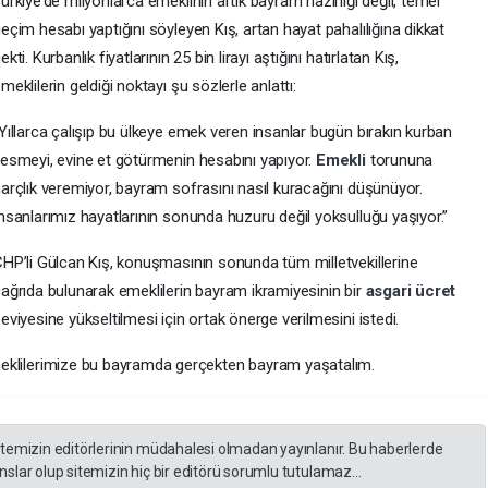
ürkiye’de milyonlarca emeklinin artık bayram hazırlığı değil, temel
eçim hesabı yaptığını söyleyen Kış, artan hayat pahalılığına dikkat
ekti. Kurbanlık fiyatlarının 25 bin lirayı aştığını hatırlatan Kış,
meklilerin geldiği noktayı şu sözlerle anlattı:
Yıllarca çalışıp bu ülkeye emek veren insanlar bugün bırakın kurban
esmeyi, evine et götürmenin hesabını yapıyor.
Emekli
torununa
arçlık veremiyor, bayram sofrasını nasıl kuracağını düşünüyor.
nsanlarımız hayatlarının sonunda huzuru değil yoksulluğu yaşıyor.”
HP’li Gülcan Kış, konuşmasının sonunda tüm milletvekillerine
ağrıda bulunarak emeklilerin bayram ikramiyesinin bir
asgari ücret
eviyesine yükseltilmesi için ortak önerge verilmesini istedi.
 emeklilerimize bu bayramda gerçekten bayram yaşatalım.
itemizin editörlerinin müdahalesi olmadan yayınlanır. Bu haberlerde
slar olup sitemizin hiç bir editörü sorumlu tutulamaz...