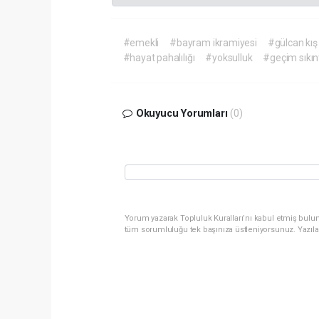
#emekli
#bayram ikramiyesi
#gülcan kış
#hayat pahalılığı
#yoksulluk
#geçim sıkınt
Okuyucu Yorumları
(0)
Yorum yazarak Topluluk Kuralları’nı kabul etmiş bulun
tüm sorumluluğu tek başınıza üstleniyorsunuz. Yazıla