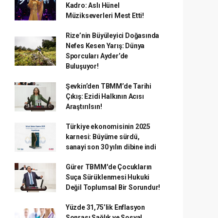
Kadro: Aslı Hünel
Müzikseverleri Mest Etti!
Rize’nin Büyüleyici Doğasında
Nefes Kesen Yarış: Dünya
Sporcuları Ayder’de
Buluşuyor!
Şevkin’den TBMM’de Tarihi
Çıkış: Ezidi Halkının Acısı
Araştırılsın!
Türkiye ekonomisinin 2025
karnesi: Büyüme sürdü,
sanayi son 30 yılın dibine indi
Gürer TBMM'de Çocukların
Suça Sürüklenmesi Hukuki
Değil Toplumsal Bir Sorundur!
Yüzde 31,75’lik Enflasyon
Sonrası Sağlık ve Sosyal