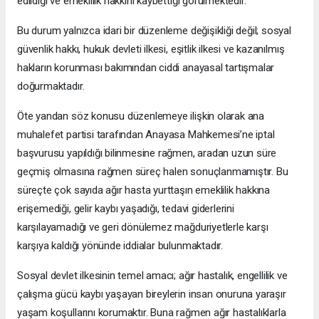
edildiği ve emeklilik hakkını kaybettiği görülmektedir.
Bu durum yalnızca idari bir düzenleme değişikliği değil; sosyal
güvenlik hakkı, hukuk devleti ilkesi, eşitlik ilkesi ve kazanılmış
hakların korunması bakımından ciddi anayasal tartışmalar
doğurmaktadır.
Öte yandan söz konusu düzenlemeye ilişkin olarak ana
muhalefet partisi tarafından Anayasa Mahkemesi’ne iptal
başvurusu yapıldığı bilinmesine rağmen, aradan uzun süre
geçmiş olmasına rağmen süreç halen sonuçlanmamıştır. Bu
süreçte çok sayıda ağır hasta yurttaşın emeklilik hakkına
erişemediği, gelir kaybı yaşadığı, tedavi giderlerini
karşılayamadığı ve geri dönülemez mağduriyetlerle karşı
karşıya kaldığı yönünde iddialar bulunmaktadır.
Sosyal devlet ilkesinin temel amacı; ağır hastalık, engellilik ve
çalışma gücü kaybı yaşayan bireylerin insan onuruna yaraşır
yaşam koşullarını korumaktır. Buna rağmen ağır hastalıklarla