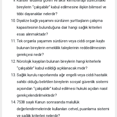
Kanser tedavisi gören ve aktif kemoterapi sürecindeki
bireylerin “çalışabilir” kabul edilmesine ilişkin bilimsel ve
tıbbi dayanaklar nelerdir?
Diyalize bağlı yaşamını sürdüren yurttaşların çalışma
kapasitesinin bulunduğuna dair hangi sağlık kriterleri
esas alınmaktadır?
Tek organla yaşamını sürdüren veya ciddi organ kaybı
bulunan bireylerin emeklilik taleplerinin reddedilmesinin
gerekçesi nedir?
Nörolojik kayıpları bulunan bireylerin hangi kriterlerle
“çalışabilir” kabul edildiği açıklanacak mıdır?
Sağlık kurulu raporlarında ağır engelli veya ciddi hastalık
sahibi olduğu belirtilen bireylerin sosyal güvenlik sistemi
açısından “çalışabilir” kabul edilmesi hukuki açıdan nasıl
gerekçelendirilmektedir?
7538 sayılı Kanun sonrasında malullük
değerlendirmelerinde kullanılan cetvel, puanlama sistemi
ve sağlık kriterleri nelerdir?