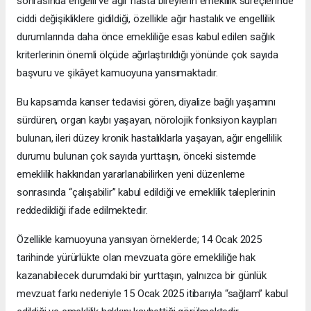
sonrasında engelli ve ağır hasta bireylerin emeklilik süreçlerinde
ciddi değişikliklere gidildiği, özellikle ağır hastalık ve engellilik
durumlarında daha önce emekliliğe esas kabul edilen sağlık
kriterlerinin önemli ölçüde ağırlaştırıldığı yönünde çok sayıda
başvuru ve şikâyet kamuoyuna yansımaktadır.
Bu kapsamda kanser tedavisi gören, diyalize bağlı yaşamını
sürdüren, organ kaybı yaşayan, nörolojik fonksiyon kayıpları
bulunan, ileri düzey kronik hastalıklarla yaşayan, ağır engellilik
durumu bulunan çok sayıda yurttaşın, önceki sistemde
emeklilik hakkından yararlanabilirken yeni düzenleme
sonrasında “çalışabilir” kabul edildiği ve emeklilik taleplerinin
reddedildiği ifade edilmektedir.
Özellikle kamuoyuna yansıyan örneklerde; 14 Ocak 2025
tarihinde yürürlükte olan mevzuata göre emekliliğe hak
kazanabilecek durumdaki bir yurttaşın, yalnızca bir günlük
mevzuat farkı nedeniyle 15 Ocak 2025 itibarıyla “sağlam” kabul