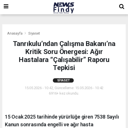
,
,
,
Anasayfa
Siyaset
Tanrıkulu’ndan Çalışma Bakanı’na
Kritik Soru Önergesi: Ağır
Hastalara “Çalışabilir” Raporu
Tepkisi
SIYASET
15.05.2026 - 10:42, Güncelleme: 15.05.2026 - 10:42
6916+ kez okundu.
15 Ocak 2025 tarihinde yürürlüğe giren 7538 Sayılı
Kanun sonrasında engelli ve ağır hasta