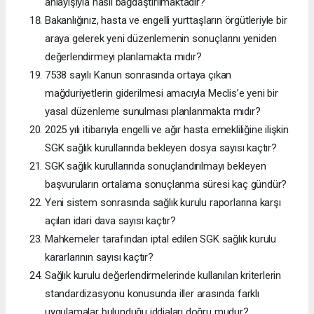
anlayışıyla nasıl bağdaştırılmaktadır?
Bakanlığınız, hasta ve engelli yurttaşların örgütleriyle bir
araya gelerek yeni düzenlemenin sonuçlarını yeniden
değerlendirmeyi planlamakta mıdır?
7538 sayılı Kanun sonrasında ortaya çıkan
mağduriyetlerin giderilmesi amacıyla Meclis’e yeni bir
yasal düzenleme sunulması planlanmakta mıdır?
2025 yılı itibarıyla engelli ve ağır hasta emekliliğine ilişkin
SGK sağlık kurullarında bekleyen dosya sayısı kaçtır?
SGK sağlık kurullarında sonuçlandırılmayı bekleyen
başvuruların ortalama sonuçlanma süresi kaç gündür?
Yeni sistem sonrasında sağlık kurulu raporlarına karşı
açılan idari dava sayısı kaçtır?
Mahkemeler tarafından iptal edilen SGK sağlık kurulu
kararlarının sayısı kaçtır?
Sağlık kurulu değerlendirmelerinde kullanılan kriterlerin
standardizasyonu konusunda iller arasında farklı
uygulamalar bulunduğu iddiaları doğru mudur?