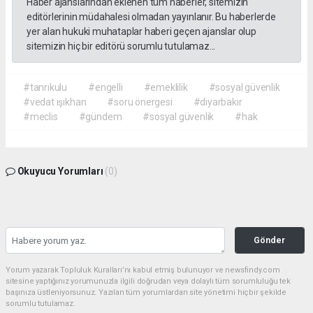
Haber ajanslarından eklenen tüm haberler, sitemizin
editörlerinin müdahalesi olmadan yayınlanır. Bu haberlerde
yer alan hukuki muhataplar haberi geçen ajanslar olup
sitemizin hiç bir editörü sorumlu tutulamaz...
#tanrıkulu
#engelli
#emeklilik
#sosyal güvenlik
#vedat ışıkhan
#soru önergesi
#diyarbakır
#meclis
#gündem
#sosyal güvenlik
#hak
Okuyucu Yorumları
(0)
Gönder
Yorum yazarak Topluluk Kuralları’nı kabul etmiş bulunuyor ve newsfindy.com
sitesine yaptığınız yorumunuzla ilgili doğrudan veya dolaylı tüm sorumluluğu tek
başınıza üstleniyorsunuz. Yazılan tüm yorumlardan site yönetimi hiçbir şekilde
sorumlu tutulamaz.