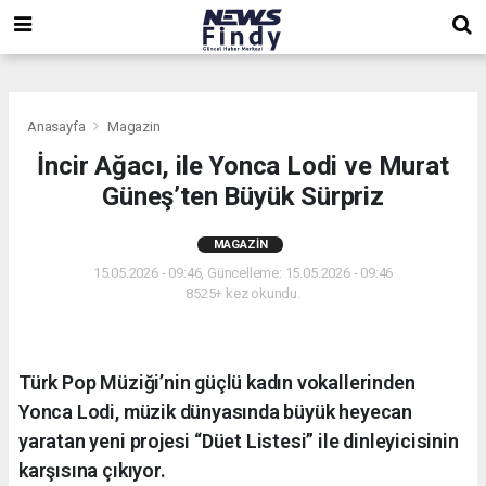
,
,
,
Anasayfa
Magazin
İncir Ağacı, ile Yonca Lodi ve Murat
Güneş’ten Büyük Sürpriz
MAGAZIN
15.05.2026 - 09:46, Güncelleme: 15.05.2026 - 09:46
8525+ kez okundu.
Türk Pop Müziği’nin güçlü kadın vokallerinden
Yonca Lodi, müzik dünyasında büyük heyecan
yaratan yeni projesi “Düet Listesi” ile dinleyicisinin
karşısına çıkıyor.