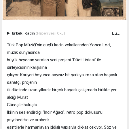
Erkek
|
Kadın
(Haberi Sesli Oku)
Türk Pop Müziği’nin güçlü kadın vokallerinden Yonca Lodi,
müzik dünyasında
büyük heyecan yaratan yeni projesi “Düet Listesi” ile
dinleyicisinin karşısına
çıkıyor. Kariyeri boyunca sayısız hit şarkıya imza atan başarılı
sanatçı, projenin
ilk düetinde uzun yıllardır birçok başarılı çalışmada birlikte yer
aldığı Murat
Güneş’le buluştu.
İkilinin seslendirdiği “İncir Ağacı”, retro pop dokusunu
psychedelic ve arabesk
esintilerle harmanlayan iddialı yapısıyla dikkat çekiyor. Söz ve