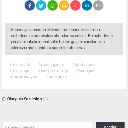
Haber ajanslarından eklenen tüm haberler, sitemizin
editörlerinin müdahalesi olmadan yayınlanır. Bu haberlerde
yer alan hukuki muhataplar haberi geçen ajanslar olup
sitemizin hiç bir editörü sorumlu tutulamaz...
#yonca lodi
#murat güneş
#düet listesi
#yeni proje
#türk pop müziği
#yeni şarkı
#müzik dünyası
#pop müzik
Okuyucu Yorumları
(0)
Gönder