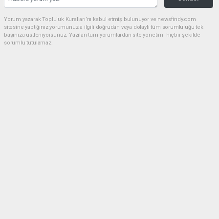
Yorum yazarak Topluluk Kuralları’nı kabul etmiş bulunuyor ve newsfindy.com
sitesine yaptığınız yorumunuzla ilgili doğrudan veya dolaylı tüm sorumluluğu tek
başınıza üstleniyorsunuz. Yazılan tüm yorumlardan site yönetimi hiçbir şekilde
sorumlu tutulamaz.