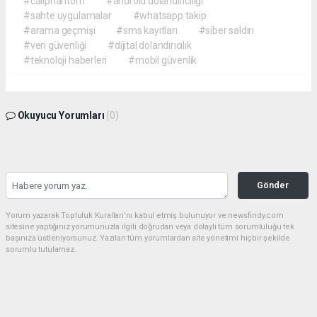
#callphantom
#android dolandırıcılığı
#sahte uygulamalar
#whatsapp takip
#arama geçmişi
#sms kayıtları
#siber saldırı
#veri güvenliği
#dijital dolandırıcılık
#teknoloji haberleri
#mobil güvenlik
Okuyucu Yorumları
(0)
Gönder
Yorum yazarak Topluluk Kuralları’nı kabul etmiş bulunuyor ve newsfindy.com
sitesine yaptığınız yorumunuzla ilgili doğrudan veya dolaylı tüm sorumluluğu tek
başınıza üstleniyorsunuz. Yazılan tüm yorumlardan site yönetimi hiçbir şekilde
sorumlu tutulamaz.