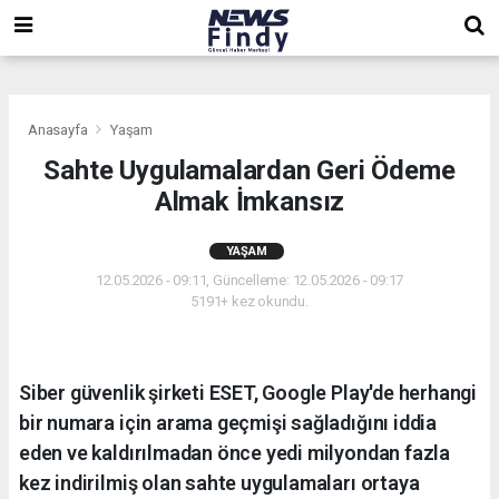
,
,
,
Anasayfa
Yaşam
Sahte Uygulamalardan Geri Ödeme
Almak İmkansız
YAŞAM
12.05.2026 - 09:11, Güncelleme: 12.05.2026 - 09:17
5191+ kez okundu.
Siber güvenlik şirketi ESET, Google Play'de herhangi
bir numara için arama geçmişi sağladığını iddia
eden ve kaldırılmadan önce yedi milyondan fazla
kez indirilmiş olan sahte uygulamaları ortaya