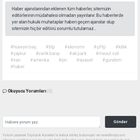
Haber ajanslarından eklenen tüm haberler, sitemizin
editörlerinin müdahalesi olmadan yayınlanır. Bu haberlerde
yer alan hukuki muhataplar haberi geçen ajanslar olup
sitemizin hiç bir editörü sorumlu tutulamaz...
#hüseyin baş
#btp
#ekonomi
#çiftçi
#kıtlık
#çaykur
#varlık barışı
#ak parti
#mesut özil
#iran
#amerika
#çin
#siyaset
#gündem
#haber
Okuyucu Yorumları
(0)
Gönder
Yorum yazarak Topluluk Kuralları’nı kabul etmiş bulunuyor ve newsfindy.com