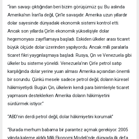
“İran savaşı çıktığından beri bizim görüşümüz şu: Bu aslında
Amerika’nın İran’la değil, Çin’le savaşıdır. Amerika uzun yıllardır
dolar sayesinde dünyadaki ekonomik sistemi kontrol etti.
Ancak son yıllarda Çin’in ekonomik yükselişiyle dolar
hegemonyası zayıflamaya başladı. Eskiden ülkeler arası ticaret
büyük ölçüde dolar üzerinden yapılıyordu. Ancak milli paralarla
ticaret fikri yaygınlaşmaya başladı. Rusya, Çin ve Venezuela gibi
ülkeler bu sisteme yöneldi. Venezuela’nın Çin’e petrol satıp
karşılığında dolar yerine yuan alması Amerika açısından önemli
bir sorundu. Çünkü mesele sadece petrol değil, doların küresel
hâkimiyetiydi. Bugün Çin, ülkelerin kendi para birimleriyle ticaret
yapmasını desteklerken Amerika doların hâkimiyetini
sürdürmek istiyor.”
“ABD’nin derdi petrol değil, dolar hâkimiyetini korumak”
“Burada merhum babama bir parantez açmak gerekiyor. 2005
yılında kaleme aldığı Milli Ekonomi Modeli’nde dünyada ilk defa