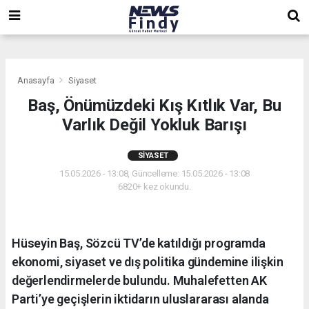
,
,
,
Anasayfa
Siyaset
Baş, Önümüzdeki Kış Kıtlık Var, Bu
Varlık Değil Yokluk Barışı
SIYASET
15.05.2026 - 13:08, Güncelleme: 15.05.2026 - 13:08
6820+ kez okundu.
Hüseyin Baş, Sözcü TV’de katıldığı programda
ekonomi, siyaset ve dış politika gündemine ilişkin
değerlendirmelerde bulundu. Muhalefetten AK
Parti’ye geçişlerin iktidarın uluslararası alanda