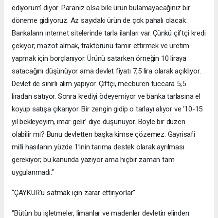
ediyorum’ diyor. Paranız olsa bile ürün bulamayacağınız bir
döneme gidiyoruz. Az sayıdaki ürün de çok pahalı olacak.
Bankaların internet sitelerinde tarla ilanları var. Çünkü çiftçi kredi
çekiyor; mazot almak, traktörünü tamir ettirmek ve üretim
yapmak için borçlanıyor. Ürünü satarken örneğin 10 liraya
satacağını düşünüyor ama devlet fiyatı 7,5 lira olarak açıklıyor.
Devlet de sınırlı alım yapıyor. Çiftçi, mecburen tüccara 5,5
liradan satıyor. Sonra krediyi ödeyemiyor ve banka tarlasına el
koyup satışa çıkarıyor. Bir zengin gidip o tarlayı alıyor ve ‘10-15
yıl bekleyeyim, imar gelir’ diye düşünüyor. Böyle bir düzen
olabilir mi? Bunu devletten başka kimse çözemez. Gayrisafi
milli hasılanın yüzde 1’inin tarıma destek olarak ayrılması
gerekiyor; bu kanunda yazıyor ama hiçbir zaman tam
uygulanmadı.”
“ÇAYKUR’u satmak için zarar ettiriyorlar”
“Bütün bu işletmeler, limanlar ve madenler devletin elinden