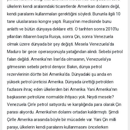
ülkelerin kendi aralarındaki ticaretlerde Amerikan dolarını değil,
kendi paralarını kullanmaları gerektiğini söyledi. Bununla ilgili 10
tane uluslararası kongre yaptı. Rusya’nın meclisinde bunu
anlattı ve bütün dünyaya deklare etti. O tarihten sonra 2010’lu
yıllardan itibaren başta Rusya, sonra Çin, sonra Venezuela
olmak üzere dünyada bir şey değişti. Mesela Venezuela’da
Maduro bir gece operasyonuyla yatağından alındı. Sebebi petrol
falan değildi. Amerika’nın İran’da olmasının, Venezuela’ya
gitmesinin sebebi petrol deniyor. Bakın, dünya petrol
rezervlerinin dörtte biri Amerika’da. Dünyadaki şu anda en
yüksek petrol üreticisi Amerika. Dünyada ürettiği petrolden
fazlasını ihraç eden ülkelerden biri Amerika. Yani Amerika’nın
başkasının petrolüne normalde ihtiyacı yok. Neydi mesele?
Venezuela Çin’e petrol satıyordu ve karşılığında para olarak Çin
parası alıyordu. Amerika’nın dolarını ortadan kaldırmıştı. Şimdi
Çin’le Amerika arasında böyle bir mücadele var. Yani Çin milli
parayı, ülkelerin kendi paralarını kullanmasını öncelerken