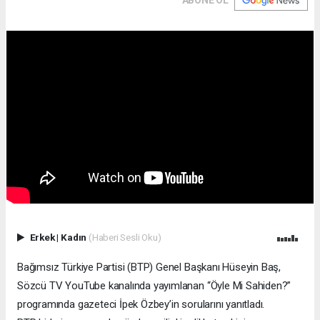
Erkek
|
Kadın
(Haberi Sesli Oku)
Bağımsız Türkiye Partisi (BTP) Genel Başkanı Hüseyin Baş,
Sözcü TV YouTube kanalında yayımlanan “Öyle Mi Sahiden?”
programında gazeteci İpek Özbey’in sorularını yanıtladı.