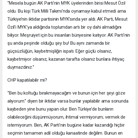
“Mesela bugün AK Parti’nin MYK üyelerinden birisi Mesut Özil
oldu. Bu kişi Türk Milli Takımı’nda oynamayı kabul etmedi ama
Türkiye’nin iktidar partisinin MYK’sında yer aldı. AK Parti, Mesut
Özil’i MYK’ya aldığında toplumdan artı bir oy dahi almadığını
biliyor. Meşruiyet için bu insanları bünyesine katıyor. AK Parti’nin
şu anda peşinde olduğu şey bu! Bu aynı zamanda bir
güçsüzlüğün, kaybetmişliğin ispatı. Eğer güçlü olsanız,
kaybetmiyor olsanız, kazanan tarafta olsanız bunlara ihtiyaç
duymazdınız.”
CHP kapatılabilir mi?
“Ben bu koltuğu bırakmayacağım ve bunun için her şeyi göze
alıyorum.” diyen bir iktidar varsa bunlar yapılabilir ama sonunda
kaybeden yine bunu yapan olur. Ben Türkiye’de bunların
olabileceğini düşünmüyorum, ihtimal vermiyorum; vermek de
istemiyorum. Ben, AK Parti’nin bugüne kadar kazandığı hiçbir
seçimin tamamen adil olduğu kanaatinde değilim. Bunun en