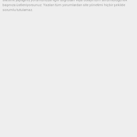
sitesine yaptığınız yorumunuzla ilgili doğrudan veya dolaylı tüm sorumluluğu tek
başınıza üstleniyorsunuz. Yazılan tüm yorumlardan site yönetimi hiçbir şekilde
sorumlu tutulamaz.