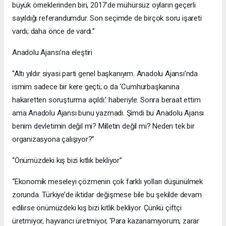
büyük örneklerinden biri, 2017’de mühürsüz oyların geçerli
sayıldığı referandumdur. Son seçimde de birçok soru işareti
vardı; daha önce de vardı.”
Anadolu Ajansı’na eleştiri
“Altı yıldır siyasi parti genel başkanıyım. Anadolu Ajansı’nda
ismim sadece bir kere geçti; o da ‘Cumhurbaşkanına
hakaretten soruşturma açıldı.’ haberiyle. Sonra beraat ettim
ama Anadolu Ajansı bunu yazmadı. Şimdi bu Anadolu Ajansı
benim devletimin değil mi? Milletin değil mi? Neden tek bir
organizasyona çalışıyor?”
“Önümüzdeki kış bizi kıtlık bekliyor”
“Ekonomik meseleyi çözmenin çok farklı yolları düşünülmek
zorunda. Türkiye’de iktidar değişmese bile bu şekilde devam
edilirse önümüzdeki kış bizi kıtlık bekliyor. Çünkü çiftçi
üretmiyor, hayvancı üretmiyor, ‘Para kazanamıyorum, zarar