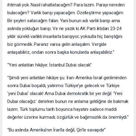
ihtimali yok. Nasıl rahatlatacağım? Para lazım. Parayı nereden
bulacağım? Varlık barışı yapacağım. Özelleştirme yapacağım.
Bir şeyleri satacağım falan. Yani bunun adı varlık barışı ama
aslında yokluğun barışı. Ve ne yazık ki AK Parti iktidarı 23-24
yıldır sürekli varlıklı insanlarla barışıyor, yoksulla hiç barıştığını
biz görmedik. Paranız varsa gelin anlaşalım. Vergide
anlaşabiliriz, ondan sonra başka konularda anlaşabiliriz.”
“Yeni anlatılan hikâye: İstanbul Dubai olacak”
“Şimdi yeni anlatılan hikâye şu: İran-Amerika-İsrail geriliminden
sonra Dubai boşaldı, yatırımcı Türkiye’ye gelecek ve Türkiye
‘yeni Dubai’ olacak! Ama Dubai demokratik bir yer değil. ‘Yeni
Dubai olacağız.’ denirken bunun ne anlama geldiğine de bakmak
lazım. Türk toplumu tarih boyunca hayatını sadece maddi
değerler üzerine kurmadı; özgürlük ve bağımsızlık da önemliydi.”
“Bu aslında Amerika’nın İran’la değil, Çin’le savaşıdır”