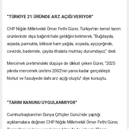
“TÜRKİYE 21 ÜRÜNDE ARZ AÇIĞI VERİYOR”
CHP Niğde Milletvekili Ömer Fethi Gürer, Türkiye’nin temel tarım
ürünlerinde dışa bağımlı hale geldiğini belirterek, “Buğdayda,
arpada, pamukta, bitkisel ham yağda, soyada, ayçiçeğinde,
cevizde, bademde, çayda ithalata muhtaç durumdayız,” dedi.
Mercimek üretimindeki düşüşe de dikkat çeken Gürer, “2025
yılında mercimek üretimi 2002’nin yarısı kadar gerçekleşti.
Nohut ve fasulyede dahi arz açığı oluştu” diye konuştu.
“TARIM KANUNU UYGULANMIYOR”
Cumhurbaşkanı’nın Dünya Çiftçiler Günü’nde yaptığı
açıklamalara değinen CHP Niğde Milletvekili Ömer Fethi Gürer,