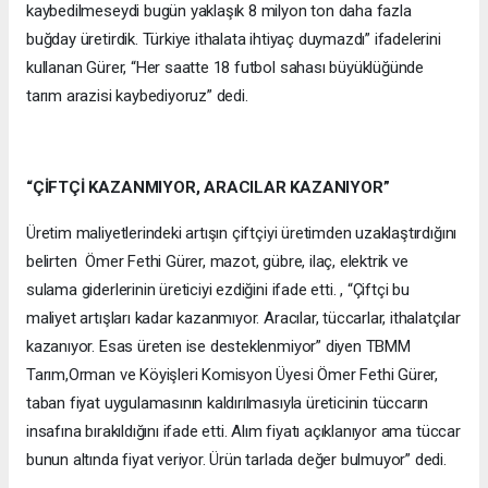
kaybedilmeseydi bugün yaklaşık 8 milyon ton daha fazla
buğday üretirdik. Türkiye ithalata ihtiyaç duymazdı” ifadelerini
kullanan Gürer, “Her saatte 18 futbol sahası büyüklüğünde
tarım arazisi kaybediyoruz” dedi.
“ÇİFTÇİ KAZANMIYOR, ARACILAR KAZANIYOR”
Üretim maliyetlerindeki artışın çiftçiyi üretimden uzaklaştırdığını
belirten Ömer Fethi Gürer, mazot, gübre, ilaç, elektrik ve
sulama giderlerinin üreticiyi ezdiğini ifade etti. , “Çiftçi bu
maliyet artışları kadar kazanmıyor. Aracılar, tüccarlar, ithalatçılar
kazanıyor. Esas üreten ise desteklenmiyor” diyen TBMM
Tarım,Orman ve Köyişleri Komisyon Üyesi Ömer Fethi Gürer,
taban fiyat uygulamasının kaldırılmasıyla üreticinin tüccarın
insafına bırakıldığını ifade etti. Alım fiyatı açıklanıyor ama tüccar
bunun altında fiyat veriyor. Ürün tarlada değer bulmuyor” dedi.