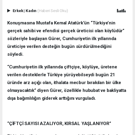
Erkek
|
Kadın
(Haberi Sesli Oku)
Konuşmasına Mustafa Kemal Atatürk’ün “Türkiye’nin
gerçek sahibi ve efendisi gerçek üreticisi olan köylüdür”
sözleriyle başlayan Gürer, Cumhuriyetin ilk yıllarında
üreticiye verilen desteğin bugün sürdürülmediğini
söyledi.
“Cumhuriyetin ilk yıllarında çiftçiye, köylüye, üretene
verilen desteklerle Türkiye yürüyebilseydi bugün 21
üründe arz açığı olan, ithalata mecbur bırakılan bir ülke
olmayacaktık” diyen Gürer, özellikle hububat ve bakliyatta
dışa bağımlılığın giderek arttığını vurguladı.
“ÇİFTÇİ SAYISI AZALIYOR, KIRSAL YAŞLANIYOR”