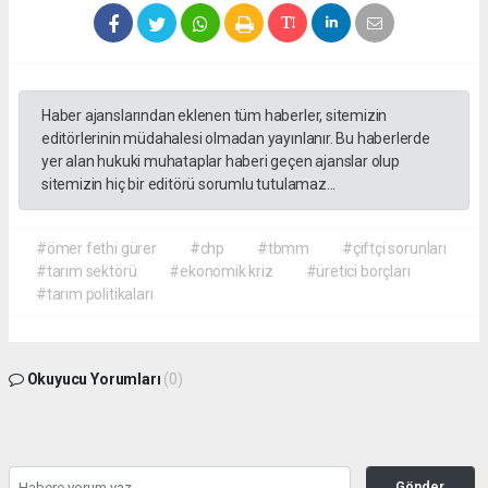
Haber ajanslarından eklenen tüm haberler, sitemizin
editörlerinin müdahalesi olmadan yayınlanır. Bu haberlerde
yer alan hukuki muhataplar haberi geçen ajanslar olup
sitemizin hiç bir editörü sorumlu tutulamaz...
#ömer fethi gürer
#chp
#tbmm
#çiftçi sorunları
#tarım sektörü
#ekonomik kriz
#üretici borçları
#tarım politikaları
Okuyucu Yorumları
(0)
Gönder