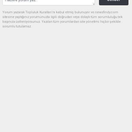
Yorum yazarak Topluluk Kuralları’nı kabul etmiş bulunuyor ve newsfindy.com
sitesine yaptığınız yorumunuzla ilgili doğrudan veya dolaylı tüm sorumluluğu tek
başınıza üstleniyorsunuz. Yazılan tüm yorumlardan site yönetimi hiçbir şekilde
sorumlu tutulamaz.