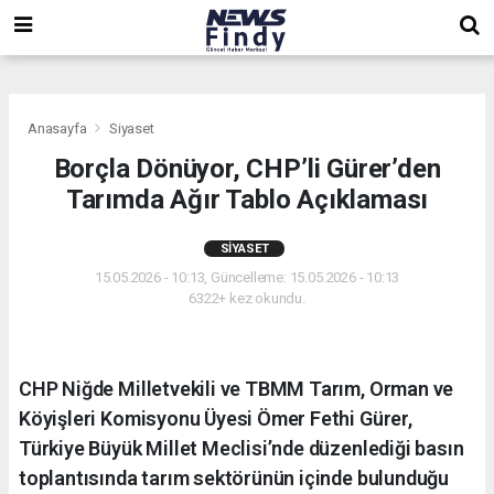
,
,
,
Anasayfa
Siyaset
Borçla Dönüyor, CHP’li Gürer’den
Tarımda Ağır Tablo Açıklaması
SIYASET
15.05.2026 - 10:13, Güncelleme: 15.05.2026 - 10:13
6322+ kez okundu.
CHP Niğde Milletvekili ve TBMM Tarım, Orman ve
Köyişleri Komisyonu Üyesi Ömer Fethi Gürer,
Türkiye Büyük Millet Meclisi’nde düzenlediği basın
toplantısında tarım sektörünün içinde bulunduğu