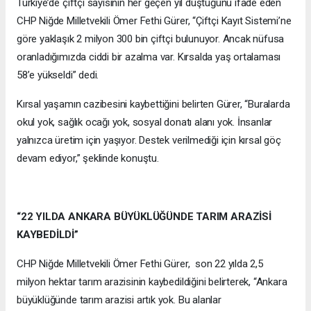
Türkiye’de çiftçi sayısının her geçen yıl düştüğünü ifade eden
CHP Niğde Milletvekili Ömer Fethi Gürer, “Çiftçi Kayıt Sistemi’ne
göre yaklaşık 2 milyon 300 bin çiftçi bulunuyor. Ancak nüfusa
oranladığımızda ciddi bir azalma var. Kırsalda yaş ortalaması
58’e yükseldi” dedi.
Kırsal yaşamın cazibesini kaybettiğini belirten Gürer, “Buralarda
okul yok, sağlık ocağı yok, sosyal donatı alanı yok. İnsanlar
yalnızca üretim için yaşıyor. Destek verilmediği için kırsal göç
devam ediyor,” şeklinde konuştu.
“22 YILDA ANKARA BÜYÜKLÜĞÜNDE TARIM ARAZİSİ
KAYBEDİLDİ”
CHP Niğde Milletvekili Ömer Fethi Gürer, son 22 yılda 2,5
milyon hektar tarım arazisinin kaybedildiğini belirterek, “Ankara
büyüklüğünde tarım arazisi artık yok. Bu alanlar