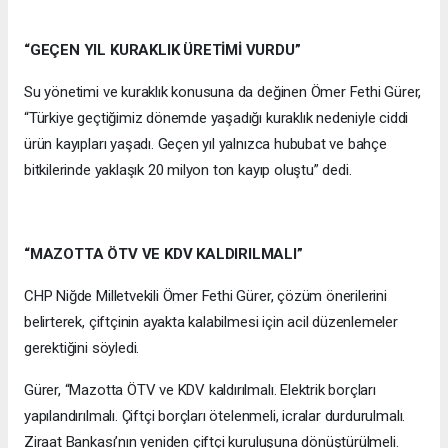
“GEÇEN YIL KURAKLIK ÜRETİMİ VURDU”
Su yönetimi ve kuraklık konusuna da değinen Ömer Fethi Gürer,
“Türkiye geçtiğimiz dönemde yaşadığı kuraklık nedeniyle ciddi
ürün kayıpları yaşadı. Geçen yıl yalnızca hububat ve bahçe
bitkilerinde yaklaşık 20 milyon ton kayıp oluştu” dedi.
“MAZOTTA ÖTV VE KDV KALDIRILMALI”
CHP Niğde Milletvekili Ömer Fethi Gürer, çözüm önerilerini
belirterek, çiftçinin ayakta kalabilmesi için acil düzenlemeler
gerektiğini söyledi.
Gürer, “Mazotta ÖTV ve KDV kaldırılmalı. Elektrik borçları
yapılandırılmalı. Çiftçi borçları ötelenmeli, icralar durdurulmalı.
Ziraat Bankası’nın yeniden çiftçi kuruluşuna dönüştürülmeli.