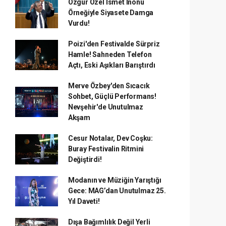
Özgür Özel İsmet İnönü
Örneğiyle Siyasete Damga
Vurdu!
Poizi'den Festivalde Sürpriz
Hamle! Sahneden Telefon
Açtı, Eski Aşıkları Barıştırdı
Merve Özbey'den Sıcacık
Sohbet, Güçlü Performans!
Nevşehir'de Unutulmaz
Akşam
Cesur Notalar, Dev Coşku:
Buray Festivalin Ritmini
Değiştirdi!
Modanın ve Müziğin Yarıştığı
Gece: MAG’dan Unutulmaz 25.
Yıl Daveti!
Dışa Bağımlılık Değil Yerli