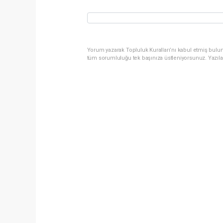
Yorum yazarak Topluluk Kuralları’nı kabul etmiş bulun
tüm sorumluluğu tek başınıza üstleniyorsunuz. Yazıla