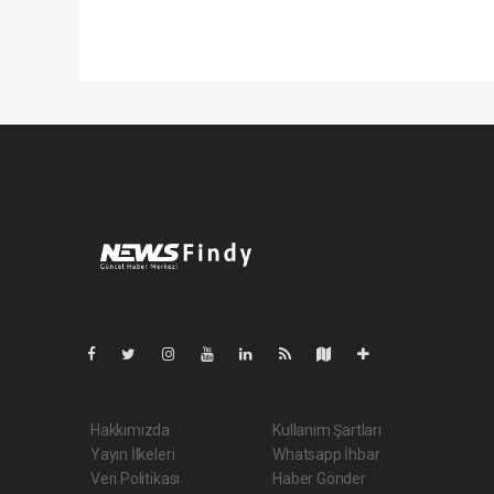
Pro-0.097
Hakkımızda
Kullanım Şartları
Yayın İlkeleri
Whatsapp İhbar
Veri Politikası
Haber Gönder