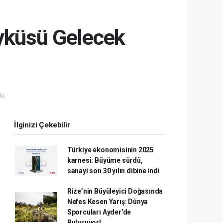
Öyküsü Gelecek
u.
İlginizi Çekebilir
Türkiye ekonomisinin 2025
karnesi: Büyüme sürdü,
sanayi son 30 yılın dibine indi
Rize’nin Büyüleyici Doğasında
Nefes Kesen Yarış: Dünya
Sporcuları Ayder’de
Buluşuyor!