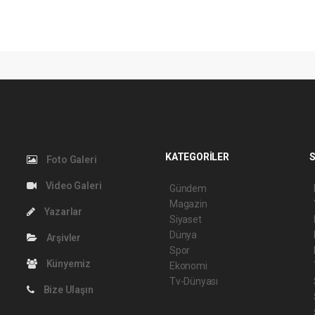
KATEGORİLER
S
Foto Galeri
Video Galeri
Gündem
Magazin
Yazarlar
Siyaset
Dünya
Arşivler
Spor
Künyemiz
Ekonomi
Tv-Dünyası
Bize Ulaşın