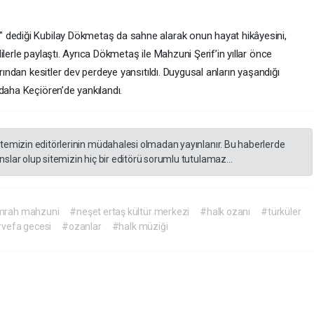
 dediği Kubilay Dökmetaş da sahne alarak onun hayat hikâyesini,
lerle paylaştı. Ayrıca Dökmetaş ile Mahzuni Şerif’in yıllar önce
arından kesitler dev perdeye yansıtıldı. Duygusal anların yaşandığı
daha Keçiören’de yankılandı.
itemizin editörlerinin müdahalesi olmadan yayınlanır. Bu haberlerde
slar olup sitemizin hiç bir editörü sorumlu tutulamaz...
rah mahzuni
#neşet ertaş kültür merkezi
#halk ozanı
#türküler
vefa gecesi
#ozanlar
#halk müziği