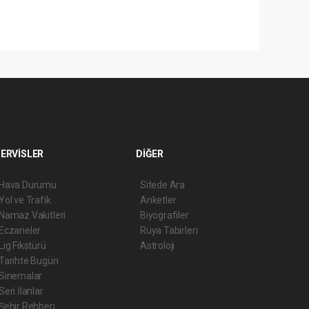
ERVİSLER
DİĞER
Hava Durumu
Sitede Ara
Yol ve Trafik
Anketler
Namaz Vakitleri
Biyografiler
Eczaneler
Rüya Tabirleri
Lig Fikstürü
Astroloji
Tarihte Bugün
Sinemalar
Seri İlanlar
Şehir Rehberi