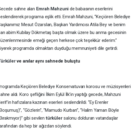
Gecede sahne alan
Emrah Mahzuni
de babasının eserlerini
eslendirerek programa eşlik etti. Emrah Mahzuni, “Keçiören Belediye
aşkanımız Mesut Özarslan, Başkan Yardımcısı Atila Bey ve benim
can abim Kubilay Dökmetaş başta olmak üzere bu anma gecesinin
üzenlenmesinde emeği geçen herkese çok teşekkür ederim.”
iyerek programda olmaktan duyduğu memnuniyeti dile getirdi.
Türküler
ve anılar aynı sahnede buluştu
rogramda Keçiören Belediye Konservatuvarı korosu ve müzisyenleri
ahne aldı. Koro şefliğini İlkim Eylül İlk’in yaptığı gecede, Mahzuni
erif’in hafızalara kazınan eserleri seslendirildi. “Ey Erenler
Boşumuş)”, “Gözlerin”, “Mamudo Kurban”, “Halim Yaman Böyle
Bırakmıyor)” gibi sevilen
türküler
salonu dolduran vatandaşlar
arafından da hep bir ağızdan söylendi.