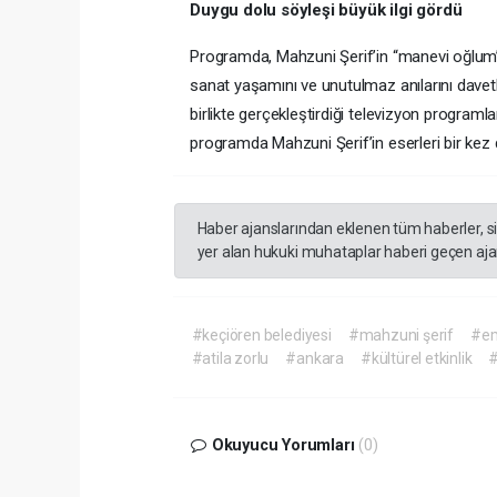
Duygu dolu söyleşi büyük ilgi gördü
Programda, Mahzuni Şerif’in “manevi oğlum”
sanat yaşamını ve unutulmaz anılarını davetli
birlikte gerçekleştirdiği televizyon programl
programda Mahzuni Şerif’in eserleri bir kez 
Haber ajanslarından eklenen tüm haberler, s
yer alan hukuki muhataplar haberi geçen ajan
#keçiören belediyesi
#mahzuni şerif
#em
#atila zorlu
#ankara
#kültürel etkinlik
#
Okuyucu Yorumları
(0)