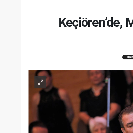
Keçiören’de, 
Dün