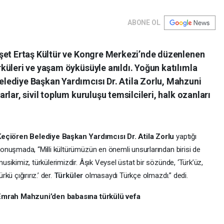
ABONE OL
şet Ertaş Kültür ve Kongre Merkezi’nde düzenlenen
küleri ve yaşam öyküsüyle anıldı. Yoğun katılımla
ediye Başkan Yardımcısı Dr. Atila Zorlu, Mahzuni
lar, sivil toplum kuruluşu temsilcileri, halk ozanları
Keçiören Belediye Başkan Yardımcısı Dr. Atila Zorlu
yaptığı
onuşmada, “Milli kültürümüzün en önemli unsurlarından birisi de
usikimiz, türkülerimizdir. Âşık Veysel üstat bir sözünde, ‘Türk’üz,
ürkü çığırırız.’ der.
Türküler
olmasaydı Türkçe olmazdı.” dedi.
Emrah Mahzuni’den babasına türkülü vefa