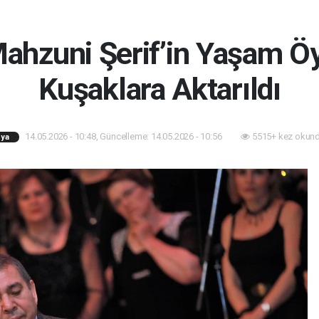
Mahzuni Şerif’in Yaşam 
Kuşaklara Aktarıldı
14.05.2026 - 10:48, Güncelleme: 14.05.2026 - 10:56
5515+ kez okund
ya