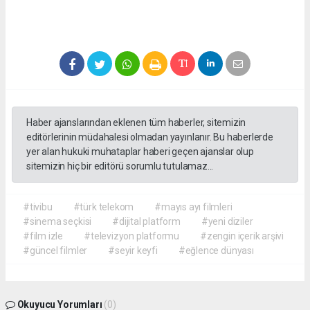
Haber ajanslarından eklenen tüm haberler, sitemizin
editörlerinin müdahalesi olmadan yayınlanır. Bu haberlerde
yer alan hukuki muhataplar haberi geçen ajanslar olup
sitemizin hiç bir editörü sorumlu tutulamaz...
#tivibu
#türk telekom
#mayıs ayı filmleri
#sinema seçkisi
#dijital platform
#yeni diziler
#film izle
#televizyon platformu
#zengin içerik arşivi
#güncel filmler
#seyir keyfi
#eğlence dünyası
Okuyucu Yorumları
(0)