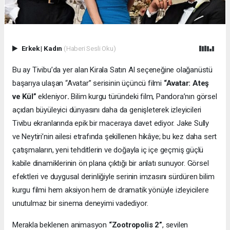
Erkek
|
Kadın
(Haberi Sesli Oku)
Bu ay Tivibu’da yer alan Kirala Satın Al seçeneğine olağanüstü
başarıya ulaşan “Avatar” serisinin üçüncü filmi
“Avatar: Ateş
ve Kül”
ekleniyor
.
Bilim kurgu türündeki film,
Pandora’nın görsel
açıdan büyüleyici dünyasını daha da genişleterek izleyicileri
Tivibu ekranlarında epik bir maceraya davet ediyor. Jake Sully
ve Neytiri’nin ailesi etrafında şekillenen hikâye; bu kez daha sert
çatışmaların, yeni tehditlerin ve doğayla iç içe geçmiş güçlü
kabile dinamiklerinin ön plana çıktığı bir anlatı sunuyor. Görsel
efektleri ve duygusal derinliğiyle serinin imzasını sürdüren bilim
kurgu filmi hem aksiyon hem de dramatik yönüyle izleyicilere
unutulmaz bir sinema deneyimi vadediyor.
Merakla beklenen animasyon
“Zootropolis 2”
, sevilen