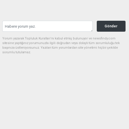
Gönder
Yorum yazarak Topluluk Kuralları’nı kabul etmiş bulunuyor ve newsfindy.com
sitesine yaptığınız yorumunuzla ilgili doğrudan veya dolaylı tüm sorumluluğu tek
başınıza üstleniyorsunuz. Yazılan tüm yorumlardan site yönetimi hiçbir şekilde
sorumlu tutulamaz.