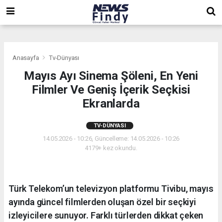
,
,
,
Anasayfa
Tv-Dünyası
Mayıs Ayı Sinema Şöleni, En Yeni
Filmler Ve Geniş İçerik Seçkisi
Ekranlarda
TV-DÜNYASI
14.05.2026 - 10:26, Güncelleme: 14.05.2026 - 10:26
4179+ kez okundu.
Türk Telekom’un televizyon platformu Tivibu, mayıs
ayında güncel filmlerden oluşan özel bir seçkiyi
izleyicilere sunuyor. Farklı türlerden dikkat çeken