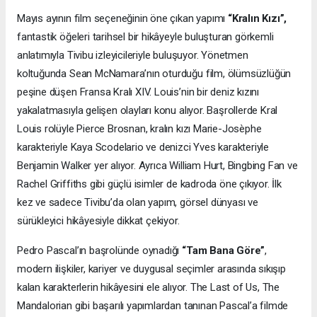
Mayıs ayının film seçeneğinin öne çıkan yapımı
“Kralın Kızı”,
fantastik öğeleri tarihsel bir hikâyeyle buluşturan görkemli
anlatımıyla Tivibu izleyicileriyle buluşuyor. Yönetmen
koltuğunda Sean McNamara’nın oturduğu film, ölümsüzlüğün
peşine düşen Fransa Kralı XIV. Louis’nin bir deniz kızını
yakalatmasıyla gelişen olayları konu alıyor. Başrollerde Kral
Louis rolüyle Pierce Brosnan, kralın kızı Marie-Josèphe
karakteriyle Kaya Scodelario ve denizci Yves karakteriyle
Benjamin Walker yer alıyor. Ayrıca William Hurt, Bingbing Fan ve
Rachel Griffiths gibi güçlü isimler de kadroda öne çıkıyor. İlk
kez ve sadece Tivibu’da olan yapım, görsel dünyası ve
sürükleyici hikâyesiyle dikkat çekiyor.
Pedro Pascal’ın başrolünde oynadığı
“Tam Bana Göre”
,
modern ilişkiler, kariyer ve duygusal seçimler arasında sıkışıp
kalan karakterlerin hikâyesini ele alıyor. The Last of Us, The
Mandalorian gibi başarılı yapımlardan tanınan Pascal’a filmde