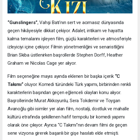
“Gunslingers”
, Vahşi Batı’nın sert ve acımasız dünyasında
geçen hikâyesiyle dikkat çekiyor. Adalet, intikam ve hayatta
kalma temalarını işleyen film, güçlü karakterleri ve atmosferiyle
izleyiciyi içine çekiyor. Filmin yönetmenliğini ve senaristliğini
Brian Skiba üstlenirken başrollerde Stephen Dorff, Heather
Graham ve Nicolas Cage yer alıyor.
Film seçeneğine mayıs ayında eklenen bir başka içerik
“C
Takımı”
oluyor. Komedi türündeki Türk yapımı, birbirinden renkli
karakterlerin başından geçen eğlenceli olayları konu alıyor.
Başrollerinde Murat Akkoyunlu, Sera Tokdemir ve Toygan
Avanoğlu gibi isimler yer alan film, nostalji, dostluk ve mahalle
kültürü etrafında şekillenen hafif tempolu bir komedi yapımı
olarak öne çıkıyor. Ayrıca “C Takımı”nın devam filmi de geçen
sene vizyona girerek başarılı bir gişe hasılatı elde etmişti.