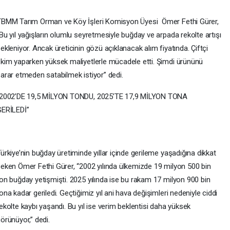
BMM Tarım Orman ve Köy İşleri Komisyon Üyesi Ömer Fethi Gürer,
Bu yıl yağışların olumlu seyretmesiyle buğday ve arpada rekolte artışı
ekleniyor. Ancak üreticinin gözü açıklanacak alım fiyatında. Çiftçi
kim yaparken yüksek maliyetlerle mücadele etti. Şimdi ürününü
arar etmeden satabilmek istiyor” dedi.
“2002’DE 19,5 MİLYON TONDU, 2025’TE 17,9 MİLYON TONA
GERİLEDİ”
ürkiye’nin buğday üretiminde yıllar içinde gerileme yaşadığına dikkat
eken Ömer Fethi Gürer, “2002 yılında ülkemizde 19 milyon 500 bin
on buğday yetişmişti. 2025 yılında ise bu rakam 17 milyon 900 bin
ona kadar geriledi. Geçtiğimiz yıl ani hava değişimleri nedeniyle ciddi
ekolte kaybı yaşandı. Bu yıl ise verim beklentisi daha yüksek
örünüyor,” dedi.