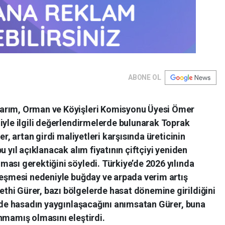
ABONE OL
arım, Orman ve Köyişleri Komisyonu Üyesi Ömer
iyle ilgili değerlendirmelerde bulunarak Toprak
er, artan girdi maliyetleri karşısında üreticinin
u yıl açıklanacak alım fiyatının çiftçiyi yeniden
ası gerektiğini söyledi. Türkiye’de 2026 yılında
leşmesi nedeniyle buğday ve arpada verim artış
hi Gürer, bazı bölgelerde hasat dönemine girildiğini
inde hasadın yaygınlaşacağını anımsatan Gürer, buna
nmamış olmasını eleştirdi.