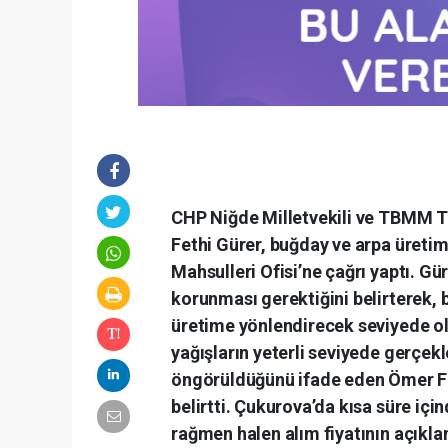
CHP Niğde Milletvekili ve TBMM T
Fethi Gürer, buğday ve arpa üretim
Mahsulleri Ofisi’ne çağrı yaptı. Gür
korunması gerektiğini belirterek, b
üretime yönlendirecek seviyede olm
yağışların yeterli seviyede gerçek
öngörüldüğünü ifade eden Ömer Fet
belirtti. Çukurova’da kısa süre iç
rağmen halen alım fiyatının açıkla