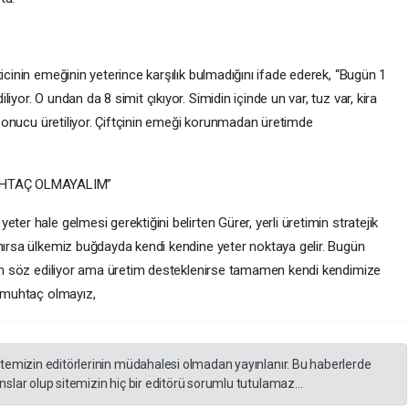
icinin emeğinin yeterince karşılık bulmadığını ifade ederek, “Bugün 1
yor. O undan da 8 simit çıkıyor. Simidin içinde un var, tuz var, kira
n sonucu üretiliyor. Çiftçinin emeği korunmadan üretimde
UHTAÇ OLMAYALIM”
ter hale gelmesi gerektiğini belirten Gürer, yerli üretimin stratejik
anırsa ülkemiz buğdayda kendi kendine yeter noktaya gelir. Bugün
kten söz ediliyor ama üretim desteklenirse tamamen kendi kendimize
a muhtaç olmayız,
itemizin editörlerinin müdahalesi olmadan yayınlanır. Bu haberlerde
slar olup sitemizin hiç bir editörü sorumlu tutulamaz...