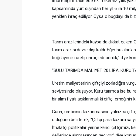
ithal ettiğini ifade ederek, “Ülkemiz yıllık y
kapsamında yurt dışından her yıl 6 ila 10 m
yeniden ihraç ediliyor. Oysa o buğdayı da bizi
Tarım arazilerindeki kayba da dikkat çeken Gü
tarım arazisi devre dışı kaldı. Eğer bu alan
buğdayımızı üretip ihraç edebilirdik,” diye ko
“SULU TARIMDA MALİYET 20 LİRA, KURU T
Üretim maliyetlerinin çiftçiyi zorladığını vur
seviyesinde oluşuyor. Kuru tarımda ise bu ra
bir alım fiyatı açıklanmalı ki çiftçi emeğinin kar
Gürer, üreticinin kazanmasının yalnızca çiftç
olduğunu belirterek, “Çiftçi para kazanırsa 
İthalatçı politikalar yerine kendi çiftçimizi,
değerinde alınmasından geçiyor,” diye konuş