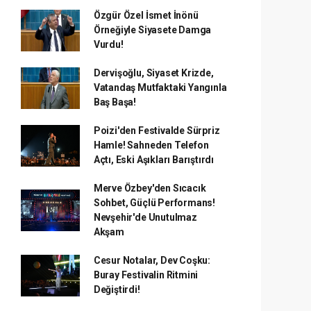
Özgür Özel İsmet İnönü
Örneğiyle Siyasete Damga
Vurdu!
Dervişoğlu, Siyaset Krizde,
Vatandaş Mutfaktaki Yangınla
Baş Başa!
Poizi'den Festivalde Sürpriz
Hamle! Sahneden Telefon
Açtı, Eski Aşıkları Barıştırdı
Merve Özbey'den Sıcacık
Sohbet, Güçlü Performans!
Nevşehir'de Unutulmaz
Akşam
Cesur Notalar, Dev Coşku:
Buray Festivalin Ritmini
Değiştirdi!