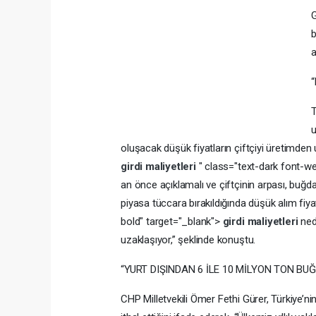
G
b
a
T
u
oluşacak düşük fiyatların çiftçiyi üretimden uz
girdi maliyetleri
" class="text-dark font-w
an önce açıklamalı ve çiftçinin arpası, buğd
piyasa tüccara bırakıldığında düşük alım fiy
bold" target="_blank">
girdi maliyetleri
ned
uzaklaşıyor,” şeklinde konuştu.
“YURT DIŞINDAN 6 İLE 10 MİLYON TON BU
CHP Milletvekili Ömer Fethi Gürer, Türkiye’n