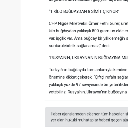
“1 KİLO BUĞDAYDAN 8 SİMİT ÇIKIYOR”
CHP Niğde Milletvekili Ömer Fethi Gürer, üret
kilo buğdaydan yaklaşık 800 gram un elde edili
var, işçilik var. Ama buğday bir yıllık emeği
sürdürülebilirlik sağlanamaz,” dedi.
“RUSYA’NIN, UKRAYNA’NIN BUĞDAYINA M
Türkiye’nin buğdayda tam anlamıyla kendine ye
önemine dikkat çekerek, “Çiftçi refahı sağl
yaklaşık yüzde 97 seviyesinde bir yeterlili
yetebiliriz. Rusya’nın, Ukrayna’nın buğdayın
Haber ajanslarından eklenen tüm haberler, s
yer alan hukuki muhataplar haberi geçen ajan