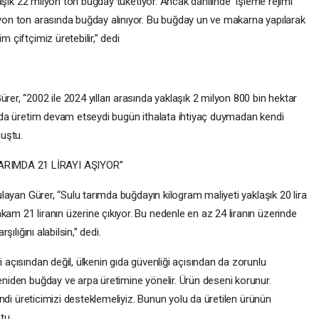
aklaşık 22 milyon ton buğday tüketiyor. Ancak dahilinde işleme rejimi
ilyon ton arasında buğday alınıyor. Bu buğday un ve makarna yapılarak
m çiftçimiz üretebilir,” dedi
rer, “2002 ile 2024 yılları arasında yaklaşık 2 milyon 800 bin hektar
larda üretim devam etseydi bugün ithalata ihtiyaç duymadan kendi
nuştu.
ARIMDA 21 LİRAYI AŞIYOR”
gulayan Gürer, “Sulu tarımda buğdayın kilogram maliyeti yaklaşık 20 lira
kam 21 liranın üzerine çıkıyor. Bu nedenle en az 24 liranın üzerinde
şılığını alabilsin,” dedi.
i açısından değil, ülkenin gıda güvenliği açısından da zorunlu
yeniden buğday ve arpa üretimine yönelir. Ürün deseni korunur.
 kendi üreticimizi desteklemeliyiz. Bunun yolu da üretilen ürünün
tu.