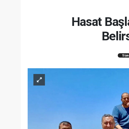
Hasat Başla
Belir
Siya