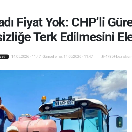
dı Fiyat Yok: CHP’li Güre
sizliğe Terk Edilmesini Ele
14.05.2026 - 11:47, Güncelleme: 14.05.2026 - 11:47
4785+ kez okun
set