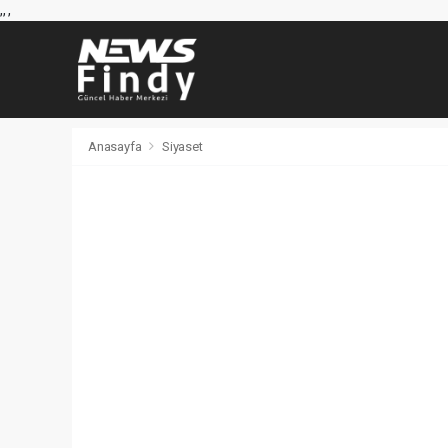
,
,
,
Anasayfa
Siyaset