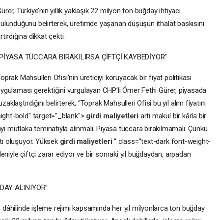
ürer, Türkiye’nin yıllık yaklaşık 22 milyon ton buğday ihtiyacı
ulunduğunu belirterek, üretimde yaşanan düşüşün ithalat baskısını
rtırdığına dikkat çekti.
“PİYASA TÜCCARA BIRAKILIRSA ÇİFTÇİ KAYBEDİYOR”
oprak Mahsulleri Ofisi’nin üreticiyi koruyacak bir fiyat politikası
ygulaması gerektiğini vurgulayan CHP’li Ömer Fethi Gürer, piyasada
aklaştırdığını belirterek, “Toprak Mahsulleri Ofisi bu yıl alım fiyatını
eight-bold" target="_blank">
girdi maliyetleri
artı makul bir kârla bir
ayı mutlaka teminatıyla alınmalı. Piyasa tüccara bırakılmamalı. Çünkü
atı oluşuyor. Yüksek
girdi maliyetleri
" class="text-dark font-weight-
eniyle çiftçi zarar ediyor ve bir sonraki yıl buğdaydan, arpadan
ĞDAY ALINIYOR”
in dâhilînde işleme rejimi kapsamında her yıl milyonlarca ton buğday