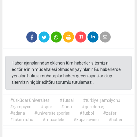
Haber ajanslarından eklenen tüm haberler, sitemizin
editörlerinin müdahalesi olmadan yayınlanır. Bu haberlerde
yer alan hukuki muhataplar haberi geçen ajanslar olup
sitemizin hiç bir editörü sorumlu tutulamaz...
#üsküdar üniversitesi
#futsal
#türkiye şampiyonu
#şampiyon
#spor
#final
#geri dönüş
#adana
#üniversite sporları
#futbol
#zafer
#takım ruhu
#mücadele
#kupa sevinci
#haber