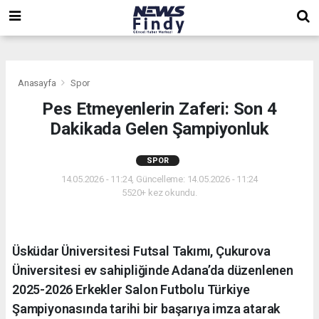
,
,
,
Anasayfa
Spor
Pes Etmeyenlerin Zaferi: Son 4
Dakikada Gelen Şampiyonluk
SPOR
14.05.2026 - 11:24, Güncelleme: 14.05.2026 - 11:24
5520+ kez okundu.
Üsküdar Üniversitesi Futsal Takımı, Çukurova
Üniversitesi ev sahipliğinde Adana’da düzenlenen
2025-2026 Erkekler Salon Futbolu Türkiye
Şampiyonasında tarihi bir başarıya imza atarak