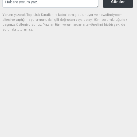
Gönder
Yorum yazarak Topluluk Kuralları’nı kabul etmiş bulunuyor ve newsfindy.com
sitesine yaptığınız yorumunuzla ilgili doğrudan veya dolaylı tüm sorumluluğu tek
başınıza üstleniyorsunuz. Yazılan tüm yorumlardan site yönetimi hiçbir şekilde
sorumlu tutulamaz.