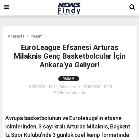
,
,
,
Anasayfa
Yaşam
EuroLeague Efsanesi Arturas
Milaknis Genç Basketbolcular İçin
Ankara’ya Geliyor!
YAŞAM
15.05.2026 - 10:21, Güncelleme: 15.05.2026 - 10:21
7088+ kez okundu.
Avrupa basketbolunun ve Euroleauge’in efsane
isimlerinden, 3 sayı kralı Arturas Milaknis, Başkent
İz Spor Kulübü’nde 3 günlük özel kamp formatında