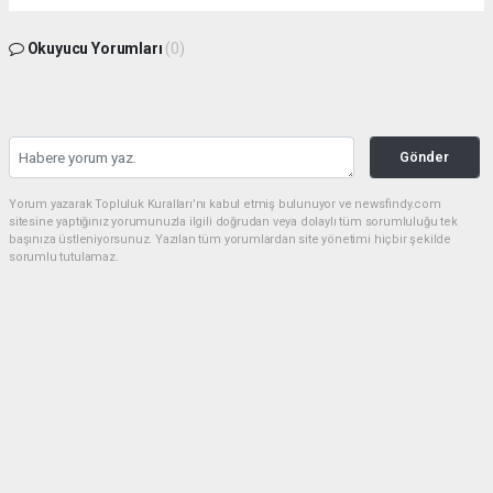
Okuyucu Yorumları
(0)
Gönder
Yorum yazarak Topluluk Kuralları’nı kabul etmiş bulunuyor ve newsfindy.com
sitesine yaptığınız yorumunuzla ilgili doğrudan veya dolaylı tüm sorumluluğu tek
başınıza üstleniyorsunuz. Yazılan tüm yorumlardan site yönetimi hiçbir şekilde
sorumlu tutulamaz.