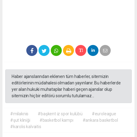
Haber ajanslarından eklenen tüm haberler, sitemizin
editörlerinin müdahalesi olmadan yayınlanır. Bu haberlerde
yer alan hukuki muhataplar haberi geçen ajanslar olup
sitemizin hiç bir editörü sorumlu tutulamaz...
#milaknis
#başkent iz spor kulübü
#euroleague
#şut kliniği
#basketbol kampı
#ankara basketbol
#karolis kalvaitis