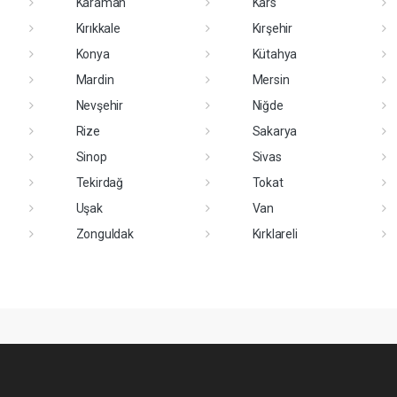
Karaman
Kars
Kırıkkale
Kırşehir
Konya
Kütahya
Mardin
Mersin
Nevşehir
Niğde
Rize
Sakarya
Sinop
Sivas
Tekirdağ
Tokat
Uşak
Van
Zonguldak
Kırklareli