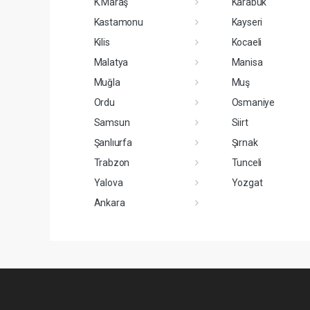
K.Maraş
Karabük
Kastamonu
Kayseri
Kilis
Kocaeli
Malatya
Manisa
Muğla
Muş
Ordu
Osmaniye
Samsun
Siirt
Şanlıurfa
Şırnak
Trabzon
Tunceli
Yalova
Yozgat
Ankara