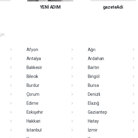
YENİ ADIM
gazeteAdi
çin
Afyon
Ağrı
Antalya
Ardahan
Balıkesir
Bartın
Bilecik
Bingöl
Burdur
Bursa
Çorum
Denizli
Edirne
Elazığ
Eskişehir
Gaziantep
Hakkari
Hatay
İstanbul
İzmir