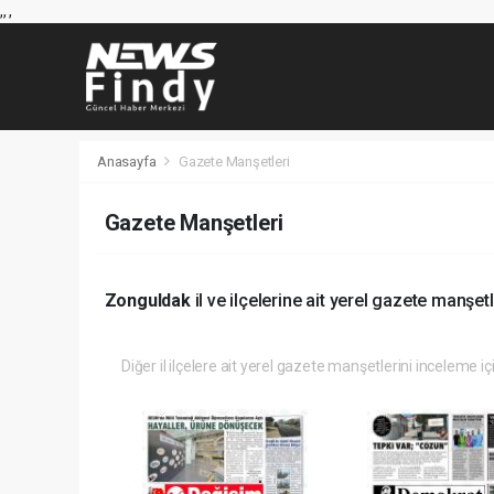
,
,
,
Anasayfa
Gazete Manşetleri
Gazete Manşetleri
Zonguldak
il ve ilçelerine ait yerel gazete manşetl
Diğer il ilçelere ait yerel gazete manşetlerini inceleme iç