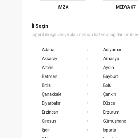
İMZA
MEDYA 67
İl Seçin
Diğer il ile ilgili veriye ulaşmak için lütfen aşağıdan bir il se
Adana
Adıyaman
Aksaray
Amasya
Artvin
Aydın
Batman
Bayburt
Bitlis
Bolu
Çanakkale
Çankırı
Diyarbakır
Düzce
Erzincan
Erzurum
Giresun
Gümüşhane
Iğdır
Isparta