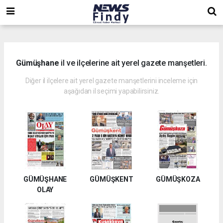
,
,
,
Gümüşhane
il ve ilçelerine ait yerel gazete manşetleri.
Diğer il ilçelere ait yerel gazete manşetlerini inceleme için
aşağıdan il seçimi yapabilirsiniz.
GÜMÜŞHANE
GÜMÜŞKENT
GÜMÜŞKOZA
OLAY