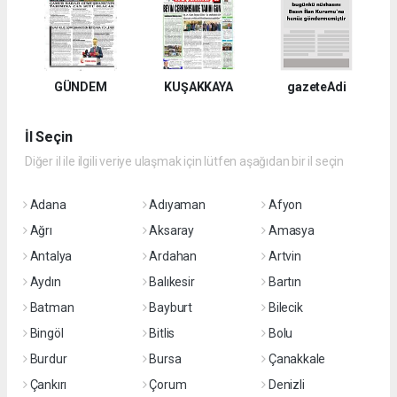
GÜNDEM
KUŞAKKAYA
gazeteAdi
İl Seçin
Diğer il ile ilgili veriye ulaşmak için lütfen aşağıdan bir il seçin
Adana
Adıyaman
Afyon
Ağrı
Aksaray
Amasya
Antalya
Ardahan
Artvin
Aydın
Balıkesir
Bartın
Batman
Bayburt
Bilecik
Bingöl
Bitlis
Bolu
Burdur
Bursa
Çanakkale
Çankırı
Çorum
Denizli