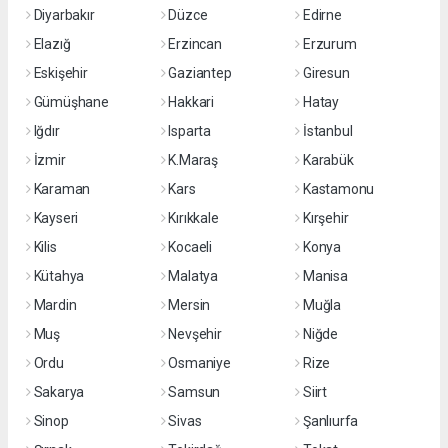
Diyarbakır
Düzce
Edirne
Elazığ
Erzincan
Erzurum
Eskişehir
Gaziantep
Giresun
Gümüşhane
Hakkari
Hatay
Iğdır
Isparta
İstanbul
İzmir
K.Maraş
Karabük
Karaman
Kars
Kastamonu
Kayseri
Kırıkkale
Kırşehir
Kilis
Kocaeli
Konya
Kütahya
Malatya
Manisa
Mardin
Mersin
Muğla
Muş
Nevşehir
Niğde
Ordu
Osmaniye
Rize
Sakarya
Samsun
Siirt
Sinop
Sivas
Şanlıurfa