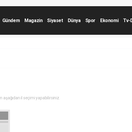
Gündem
Magazin
Siyaset
Dünya
Spor
Ekonomi
Tv-
.
in aşağıdan il seçimi yapabilirsiniz.