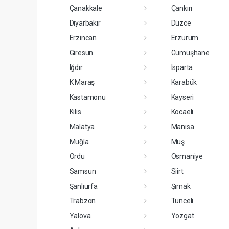
Çanakkale
Çankırı
Diyarbakır
Düzce
Erzincan
Erzurum
Giresun
Gümüşhane
Iğdır
Isparta
K.Maraş
Karabük
Kastamonu
Kayseri
Kilis
Kocaeli
Malatya
Manisa
Muğla
Muş
Ordu
Osmaniye
Samsun
Siirt
Şanlıurfa
Şırnak
Trabzon
Tunceli
Yalova
Yozgat