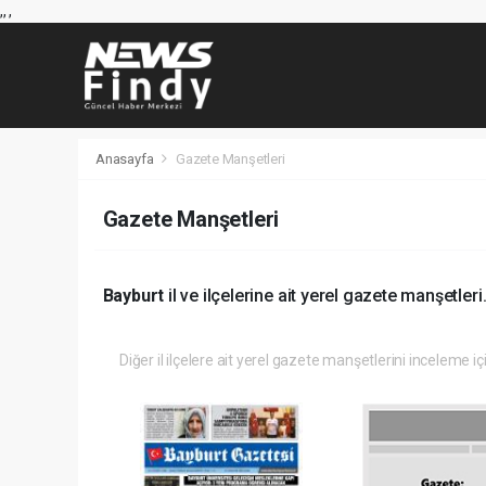
,
,
,
Anasayfa
Gazete Manşetleri
Gazete Manşetleri
Bayburt
il ve ilçelerine ait yerel gazete manşetleri
Diğer il ilçelere ait yerel gazete manşetlerini inceleme iç