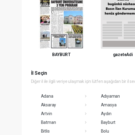
BAYBURT
gazeteAdi
İl Seçin
Diğer il ile ilgili veriye ulaşmak için lütfen aşağıdan bir il se
Adana
Adıyaman
Aksaray
Amasya
Artvin
Aydın
Batman
Bayburt
Bitlis
Bolu