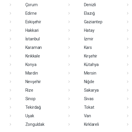
Çorum
Denizli
Edirne
Elazığ
Eskişehir
Gaziantep
Hakkari
Hatay
İstanbul
İzmir
Karaman
Kars
Kırıkkale
Kırşehir
Konya
Kütahya
Mardin
Mersin
Nevşehir
Niğde
Rize
Sakarya
Sinop
Sivas
Tekirdağ
Tokat
Uşak
Van
Zonguldak
Kırklareli