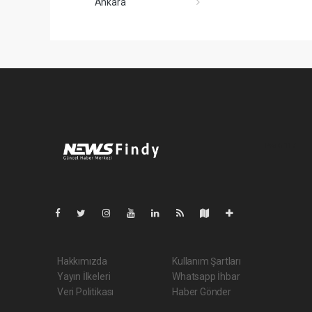
Ankara
Pro-0.117
Hakkımızda
Kullanım Şartları
Yayın İlkeleri
Whatsapp İhbar
Veri Politikası
Haber Gönder