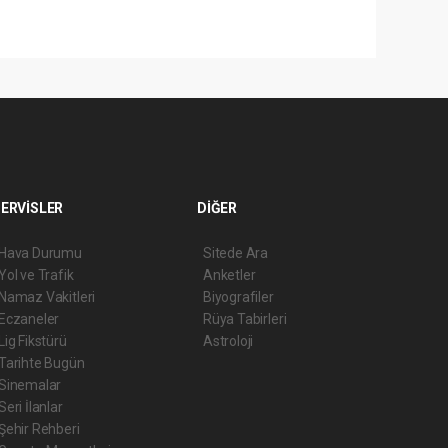
ERVİSLER
DİĞER
Hava Durumu
Sitede Ara
Yol ve Trafik
Anketler
Namaz Vakitleri
Biyografiler
Eczaneler
Rüya Tabirleri
Lig Fikstürü
Astroloji
Tarihte Bugün
Sinemalar
Seri İlanlar
Şehir Rehberi