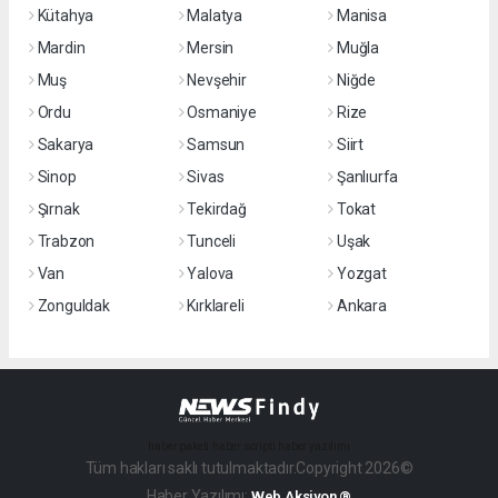
Kütahya
Malatya
Manisa
Mardin
Mersin
Muğla
Muş
Nevşehir
Niğde
Ordu
Osmaniye
Rize
Sakarya
Samsun
Siirt
Sinop
Sivas
Şanlıurfa
Şırnak
Tekirdağ
Tokat
Trabzon
Tunceli
Uşak
Van
Yalova
Yozgat
Zonguldak
Kırklareli
Ankara
haber paketi
haber scripti
haber yazılımı
Tüm hakları saklı tutulmaktadır.Copyright 2026©
Haber Yazılımı:
Web Aksiyon ®