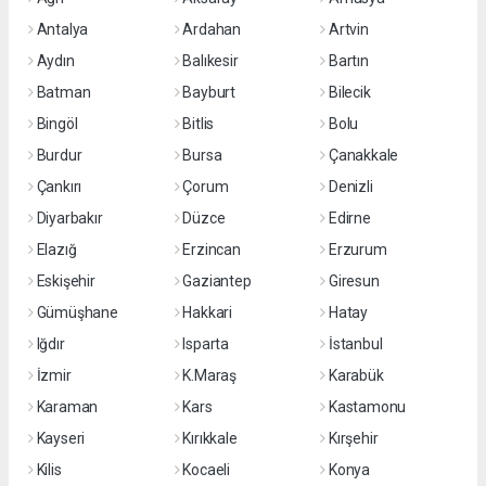
Antalya
Ardahan
Artvin
Aydın
Balıkesir
Bartın
Batman
Bayburt
Bilecik
Bingöl
Bitlis
Bolu
Burdur
Bursa
Çanakkale
Çankırı
Çorum
Denizli
Diyarbakır
Düzce
Edirne
Elazığ
Erzincan
Erzurum
Eskişehir
Gaziantep
Giresun
Gümüşhane
Hakkari
Hatay
Iğdır
Isparta
İstanbul
İzmir
K.Maraş
Karabük
Karaman
Kars
Kastamonu
Kayseri
Kırıkkale
Kırşehir
Kilis
Kocaeli
Konya