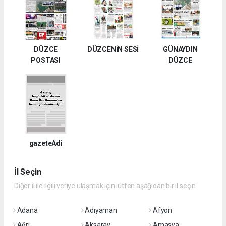
DÜZCE
DÜZCENİN SESİ
GÜNAYDIN
POSTASI
DÜZCE
gazeteAdi
İl Seçin
Diğer il ile ilgili veriye ulaşmak için lütfen aşağıdan bir il seçin
Adana
Adıyaman
Afyon
Ağrı
Aksaray
Amasya