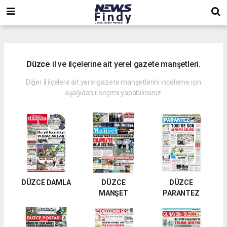
,
,
,
Düzce
il ve ilçelerine ait yerel gazete manşetleri.
Diğer il ilçelere ait yerel gazete manşetlerini inceleme için
aşağıdan il seçimi yapabilirsiniz.
DÜZCE DAMLA
DÜZCE
DÜZCE
MANŞET
PARANTEZ