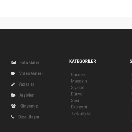
KATEGORİLER
S
Foto Galeri
Video Galeri
Gündem
Magazin
Yazarlar
Siyaset
Dünya
Arşivler
Spor
Künyemiz
Ekonomi
Tv-Dünyası
Bize Ulaşın