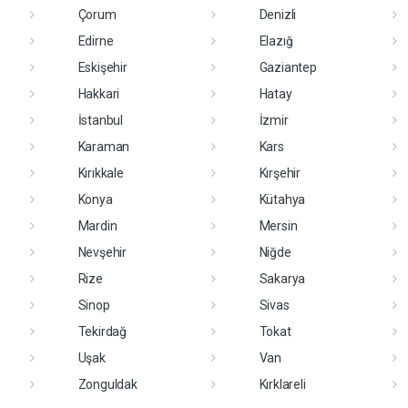
Çorum
Denizli
Edirne
Elazığ
Eskişehir
Gaziantep
Hakkari
Hatay
İstanbul
İzmir
Karaman
Kars
Kırıkkale
Kırşehir
Konya
Kütahya
Mardin
Mersin
Nevşehir
Niğde
Rize
Sakarya
Sinop
Sivas
Tekirdağ
Tokat
Uşak
Van
Zonguldak
Kırklareli