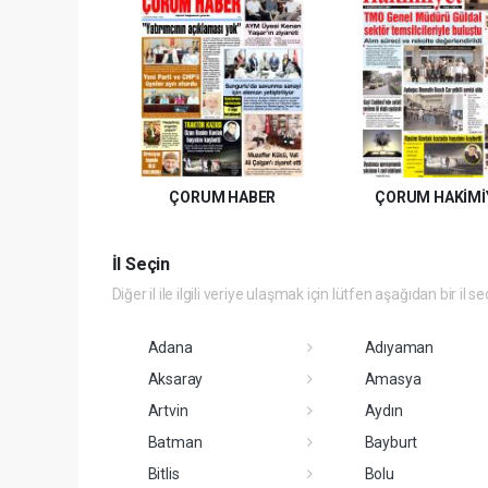
ÇORUM HABER
ÇORUM HAKİMİ
İl Seçin
Diğer il ile ilgili veriye ulaşmak için lütfen aşağıdan bir il se
Adana
Adıyaman
Aksaray
Amasya
Artvin
Aydın
Batman
Bayburt
Bitlis
Bolu