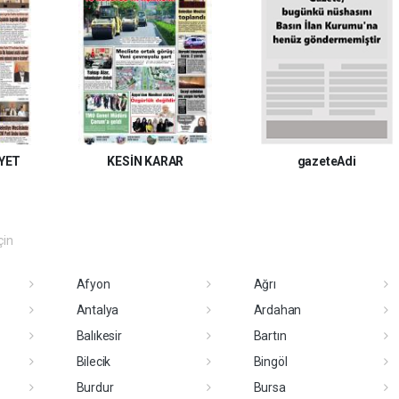
YET
KESİN KARAR
gazeteAdi
çin
Afyon
Ağrı
Antalya
Ardahan
Balıkesir
Bartın
Bilecik
Bingöl
Burdur
Bursa