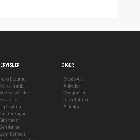
ERVİSLER
DİĞER
Hava Durumu
Sitede Ara
Yol ve Trafik
Anketler
Namaz Vakitleri
Biyografiler
Eczaneler
Rüya Tabirleri
Lig Fikstürü
Astroloji
Tarihte Bugün
Sinemalar
Seri İlanlar
Şehir Rehberi