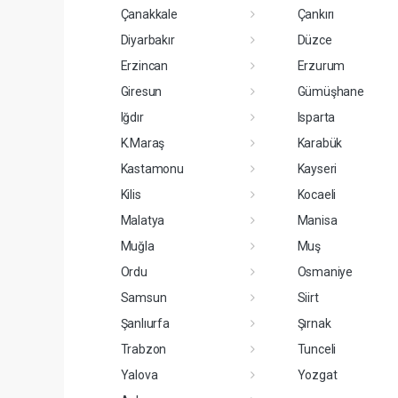
Çanakkale
Çankırı
Diyarbakır
Düzce
Erzincan
Erzurum
Giresun
Gümüşhane
Iğdır
Isparta
K.Maraş
Karabük
Kastamonu
Kayseri
Kilis
Kocaeli
Malatya
Manisa
Muğla
Muş
Ordu
Osmaniye
Samsun
Siirt
Şanlıurfa
Şırnak
Trabzon
Tunceli
Yalova
Yozgat