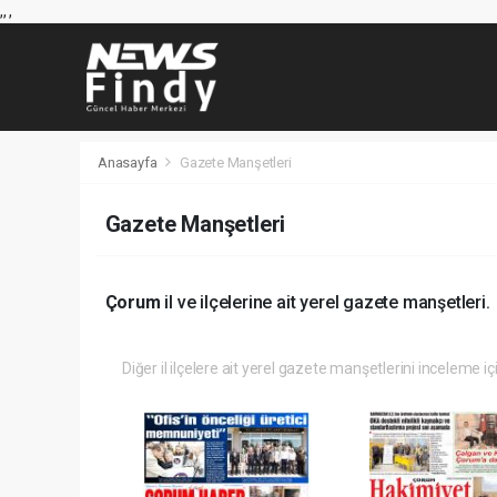
,
,
,
Anasayfa
Gazete Manşetleri
Gazete Manşetleri
Çorum
il ve ilçelerine ait yerel gazete manşetleri.
Diğer il ilçelere ait yerel gazete manşetlerini inceleme iç