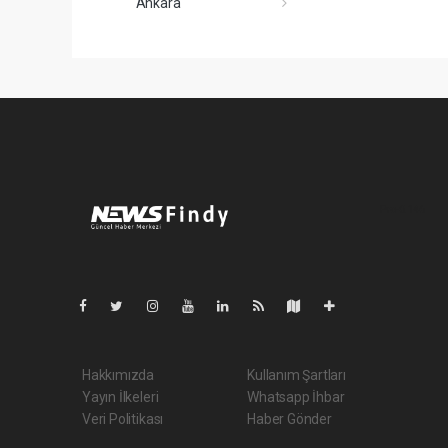
Ankara
Pro-0.146
Hakkımızda
Kullanım Şartları
Yayın İlkeleri
Whatsapp İhbar
Veri Politikası
Haber Gönder