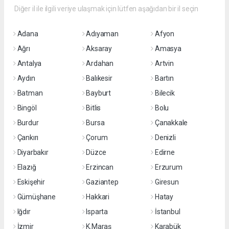
Diğer il ile ilgili veriye ulaşmak için lütfen aşağıdan bir il seçin
Adana
Adıyaman
Afyon
Ağrı
Aksaray
Amasya
Antalya
Ardahan
Artvin
Aydın
Balıkesir
Bartın
Batman
Bayburt
Bilecik
Bingöl
Bitlis
Bolu
Burdur
Bursa
Çanakkale
Çankırı
Çorum
Denizli
Diyarbakır
Düzce
Edirne
Elazığ
Erzincan
Erzurum
Eskişehir
Gaziantep
Giresun
Gümüşhane
Hakkari
Hatay
Iğdır
Isparta
İstanbul
İzmir
K.Maraş
Karabük