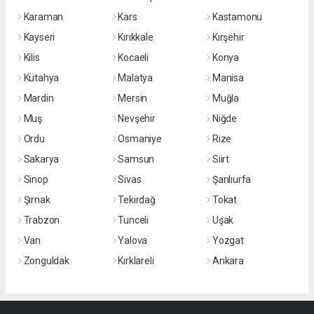
Karaman
Kars
Kastamonu
Kayseri
Kırıkkale
Kırşehir
Kilis
Kocaeli
Konya
Kütahya
Malatya
Manisa
Mardin
Mersin
Muğla
Muş
Nevşehir
Niğde
Ordu
Osmaniye
Rize
Sakarya
Samsun
Siirt
Sinop
Sivas
Şanlıurfa
Şırnak
Tekirdağ
Tokat
Trabzon
Tunceli
Uşak
Van
Yalova
Yozgat
Zonguldak
Kırklareli
Ankara