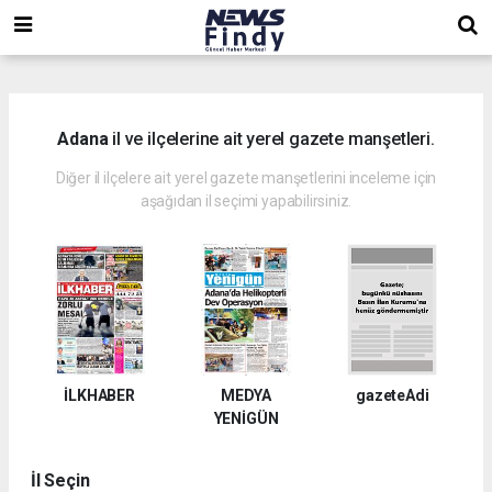
,
,
,
Adana
il ve ilçelerine ait yerel gazete manşetleri.
Diğer il ilçelere ait yerel gazete manşetlerini inceleme için
aşağıdan il seçimi yapabilirsiniz.
İLKHABER
MEDYA
gazeteAdi
YENİGÜN
İl Seçin