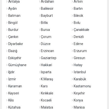
Antalya
Ardahan
Artvin
Aydın
Balıkesir
Bartın
Batman
Bayburt
Bilecik
Bingöl
Bitlis
Bolu
Burdur
Bursa
Çanakkale
Çankırı
Çorum
Denizli
Diyarbakır
Düzce
Edirne
Elazığ
Erzincan
Erzurum
Eskişehir
Gaziantep
Giresun
Gümüşhane
Hakkari
Hatay
Iğdır
Isparta
İstanbul
İzmir
K.Maraş
Karabük
Karaman
Kars
Kastamonu
Kayseri
Kırıkkale
Kırşehir
Kilis
Kocaeli
Konya
Kütahya
Malatya
Manisa