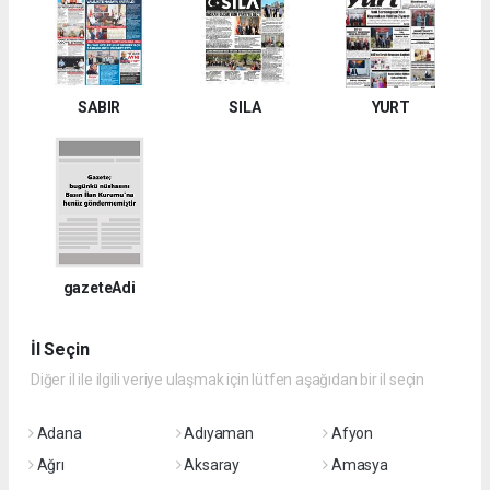
SABIR
SILA
YURT
gazeteAdi
İl Seçin
Diğer il ile ilgili veriye ulaşmak için lütfen aşağıdan bir il seçin
Adana
Adıyaman
Afyon
Ağrı
Aksaray
Amasya