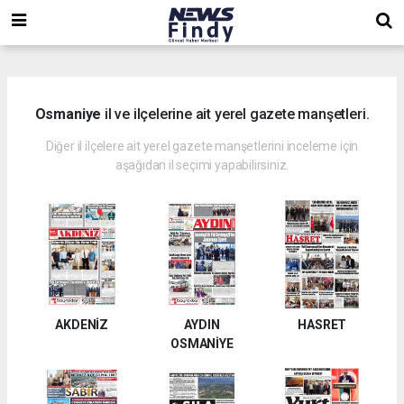
,
,
,
Osmaniye
il ve ilçelerine ait yerel gazete manşetleri.
Diğer il ilçelere ait yerel gazete manşetlerini inceleme için
aşağıdan il seçimi yapabilirsiniz.
AKDENİZ
AYDIN
HASRET
OSMANİYE