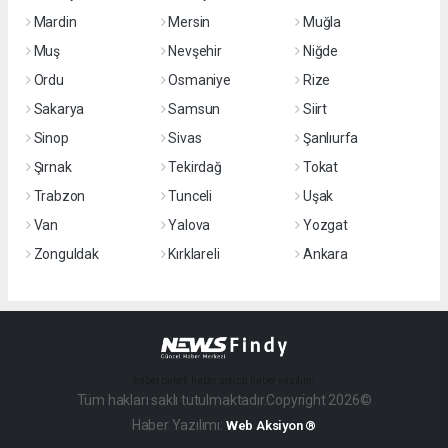
Mardin
Mersin
Muğla
Muş
Nevşehir
Niğde
Ordu
Osmaniye
Rize
Sakarya
Samsun
Siirt
Sinop
Sivas
Şanlıurfa
Şırnak
Tekirdağ
Tokat
Trabzon
Tunceli
Uşak
Van
Yalova
Yozgat
Zonguldak
Kırklareli
Ankara
haber paketi
haber scripti
haber yazılımı
Tüm hakları saklı tutulmaktadır.Copyright 2026©
Haber Yazılımı:
Web Aksiyon ®