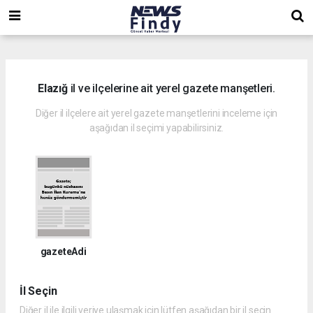
,
,
,
Elazığ
il ve ilçelerine ait yerel gazete manşetleri.
Diğer il ilçelere ait yerel gazete manşetlerini inceleme için
aşağıdan il seçimi yapabilirsiniz.
gazeteAdi
İl Seçin
Diğer il ile ilgili veriye ulaşmak için lütfen aşağıdan bir il seçin