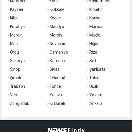
Karaman
Kars
Kastamonu
Kayseri
Kırıkkale
Kırşehir
Kilis
Kocaeli
Konya
Kütahya
Malatya
Manisa
Mardin
Mersin
Muğla
Muş
Nevşehir
Niğde
Ordu
Osmaniye
Rize
Sakarya
Samsun
Siirt
Sinop
Sivas
Şanlıurfa
Şırnak
Tekirdağ
Tokat
Trabzon
Tunceli
Uşak
Van
Yalova
Yozgat
Zonguldak
Kırklareli
Ankara