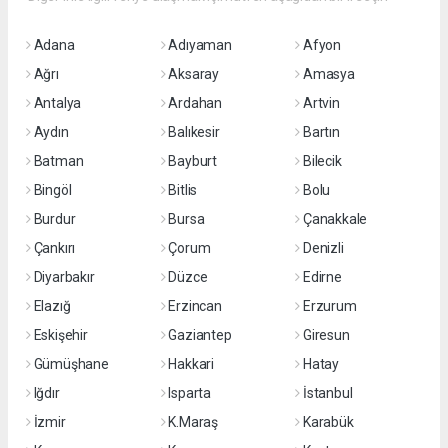
Adana
Adıyaman
Afyon
Ağrı
Aksaray
Amasya
Antalya
Ardahan
Artvin
Aydın
Balıkesir
Bartın
Batman
Bayburt
Bilecik
Bingöl
Bitlis
Bolu
Burdur
Bursa
Çanakkale
Çankırı
Çorum
Denizli
Diyarbakır
Düzce
Edirne
Elazığ
Erzincan
Erzurum
Eskişehir
Gaziantep
Giresun
Gümüşhane
Hakkari
Hatay
Iğdır
Isparta
İstanbul
İzmir
K.Maraş
Karabük